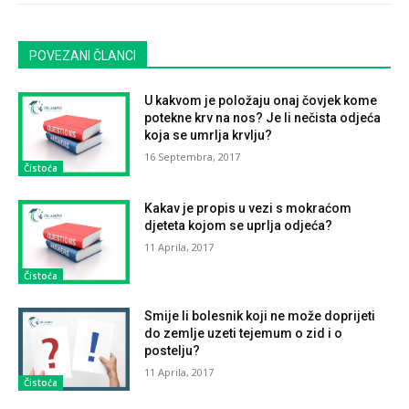
POVEZANI ČLANCI
U kakvom je položaju onaj čovjek kome
potekne krv na nos? Je li nečista odjeća
koja se umrlja krvlju?
16 Septembra, 2017
Čistoća
Kakav je propis u vezi s mokraćom
djeteta kojom se uprlja odjeća?
11 Aprila, 2017
Čistoća
Smije li bolesnik koji ne može doprijeti
do zemlje uzeti tejemum o zid i o
postelju?
11 Aprila, 2017
Čistoća