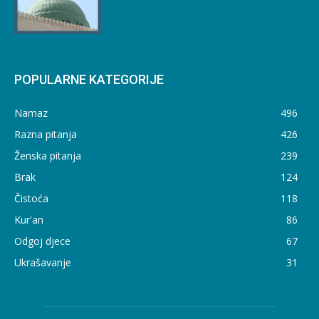
POPULARNE KATEGORIJE
Namaz
496
Razna pitanja
426
Ženska pitanja
239
Brak
124
Čistoća
118
Kur'an
86
Odgoj djece
67
Ukrašavanje
31