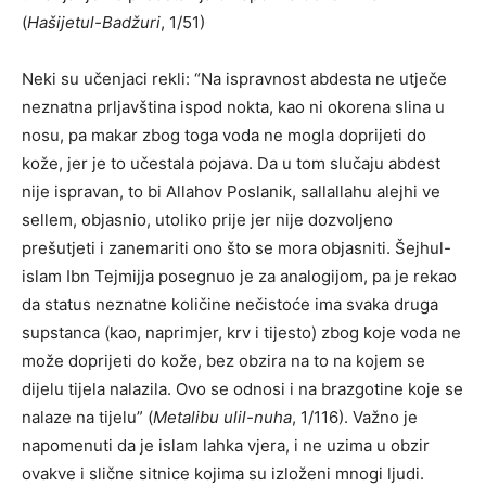
(
Hašijetul-Badžuri
, 1/51)
Neki su učenjaci rekli: “Na ispravnost abdesta ne utječe
neznatna prljavština ispod nokta, kao ni okorena slina u
nosu, pa makar zbog toga voda ne mogla doprijeti do
kože, jer je to učestala pojava. Da u tom slučaju abdest
nije ispravan, to bi Allahov Poslanik, sallallahu alejhi ve
sellem, objasnio, utoliko prije jer nije dozvoljeno
prešutjeti i zanemariti ono što se mora objasniti. Šejhul-
islam Ibn Tejmijja posegnuo je za analogijom, pa je rekao
da status neznatne količine nečistoće ima svaka druga
supstanca (kao, naprimjer, krv i tijesto) zbog koje voda ne
može doprijeti do kože, bez obzira na to na kojem se
dijelu tijela nalazila. Ovo se odnosi i na brazgotine koje se
nalaze na tijelu” (
Metalibu ulil-nuha
, 1/116). Važno je
napomenuti da je islam lahka vjera, i ne uzima u obzir
ovakve i slične sitnice kojima su izloženi mnogi ljudi.