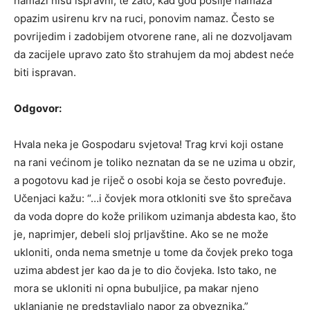
namazi nisu ispravni, te zato, kad god poslije namaza
opazim usirenu krv na ruci, ponovim namaz. Često se
povrijedim i zadobijem otvorene rane, ali ne dozvoljavam
da zacijele upravo zato što strahujem da moj abdest neće
biti ispravan.
Odgovor:
Hvala neka je Gospodaru svjetova! Trag krvi koji ostane
na rani većinom je toliko neznatan da se ne uzima u obzir,
a pogotovu kad je riječ o osobi koja se često povređuje.
Učenjaci kažu: “…i čovjek mora otkloniti sve što sprečava
da voda dopre do kože prilikom uzimanja abdesta kao, što
je, naprimjer, debeli sloj prljavštine. Ako se ne može
ukloniti, onda nema smetnje u tome da čovjek preko toga
uzima abdest jer kao da je to dio čovjeka. Isto tako, ne
mora se ukloniti ni opna bubuljice, pa makar njeno
uklanjanje ne predstavljalo napor za obveznika.”