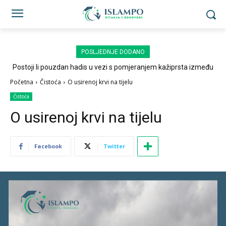
POSLJEDNJE DODANO
Postoji li pouzdan hadis u vezi s pomjeranjem kažiprsta između
sedždi?
Početna
Čistoća
O usirenoj krvi na tijelu
Čistoća
O usirenoj krvi na tijelu
Facebook
Twitter