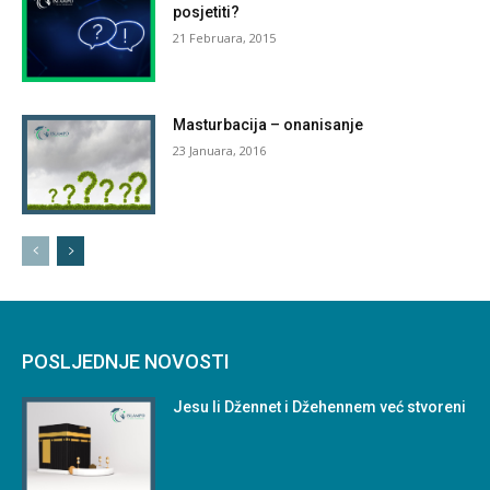
posjetiti?
21 Februara, 2015
Masturbacija – onanisanje
23 Januara, 2016
POSLJEDNJE NOVOSTI
Jesu li Džennet i Džehennem već stvoreni