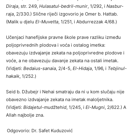
Diraja
, str. 249,
Hulasatul-bedril-munir
, 1/292, i
Nasbur-
raja
, 2/330.)
Slične riječi izgovorio je Omer b. Hattab.
(Malik u djelu
El-Muvetta
, 1/251, i Abdurrezzak 4/68.)
Učenjaci hanefijske pravne škole prave razliku između
poljoprivrednih plodova i voća i ostalog imetka:
obavezuju izdvajanje zekata na poljoprivredne plodove i
voće, a ne obavezuju davanje zekata na ostali imetak.
(Vidjeti:
Bedaius-sanaia
, 2/4-5,
El-Hidaja
, 1/96, i
Tebjinul-
hakaik
, 1/252.)
Seid b. Džubejr i Nehai smatraju da ni u kom slučaju nije
obavezno izdvajanje zekata na imetak maloljetnika.
(Vidjeti:
Bidajetul-mudžtehid
, 1/245, i
El-Mugni
, 2/622.) A
Allah najbolje zna.
Odgovorio: Dr. Safet Kuduzović