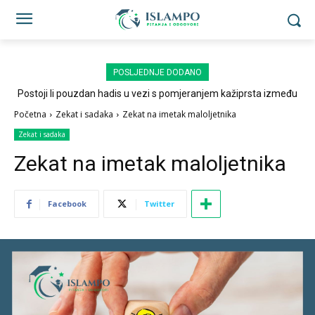
POSLJEDNJE DODANO
Postoji li pouzdan hadis u vezi s pomjeranjem kažiprsta između
sedždi?
Početna
Zekat i sadaka
Zekat na imetak maloljetnika
Zekat i sadaka
Zekat na imetak maloljetnika
Facebook
Twitter