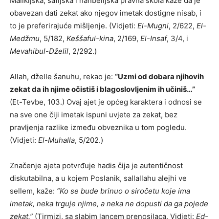
Malikijska, šafijska i hanbelijska pravna škola kaže da je
obavezan dati zekat ako njegov imetak dostigne nisab, i
to je preferirajuće mišljenje. (Vidjeti:
El-Mugni
, 2/622,
El-
Medžmu
, 5/182,
Keššaful-kina
, 2/169,
El-Insaf
, 3/4, i
Mevahibul-Dželil
, 2/292.)
Allah, dželle šanuhu, rekao je:
“Uzmi od dobara njihovih
zekat da ih njime očistiš i blagoslovljenim ih učiniš…”
(Et-Tevbe, 103.)
Ovaj ajet je općeg karaktera i odnosi se
na sve one čiji imetak ispuni uvjete za zekat, bez
pravljenja razlike između obveznika u tom pogledu.
(Vidjeti:
El-Muhalla
, 5/202.)
Značenje ajeta potvrđuje hadis čija je autentičnost
diskutabilna, a u kojem Poslanik, sallallahu alejhi ve
sellem, kaže:
“Ko se bude brinuo o siročetu koje ima
imetak, neka trguje njime, a neka ne dopusti da ga pojede
zekat.”
(Tirmizi, sa slabim lancem prenosilaca. Vidjeti:
Ed-