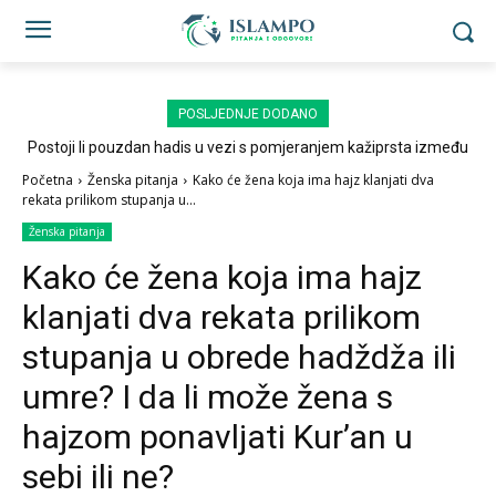
POSLJEDNJE DODANO
Postoji li pouzdan hadis u vezi s pomjeranjem kažiprsta između
sedždi?
Početna
Ženska pitanja
Kako će žena koja ima hajz klanjati dva
rekata prilikom stupanja u...
Ženska pitanja
Kako će žena koja ima hajz
klanjati dva rekata prilikom
stupanja u obrede hadždža ili
umre? I da li može žena s
hajzom ponavljati Kur’an u
sebi ili ne?