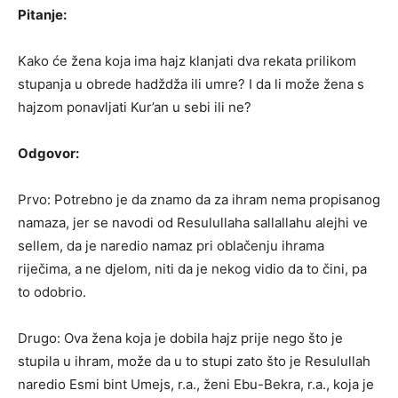
Pitanje:
Kako će žena koja ima hajz klanjati dva rekata prilikom
stupanja u obrede hadždža ili umre? I da li može žena s
hajzom ponavljati Kur’an u sebi ili ne?
Odgovor:
Prvo: Potrebno je da znamo da za ihram nema propisanog
namaza, jer se navodi od Resulullaha sallallahu alejhi ve
sellem, da je naredio namaz pri oblačenju ihrama
riječima, a ne djelom, niti da je nekog vidio da to čini, pa
to odobrio.
Drugo: Ova žena koja je dobila hajz prije nego što je
stupila u ihram, može da u to stupi zato što je Resulullah
naredio Esmi bint Umejs, r.a., ženi Ebu-Bekra, r.a., koja je