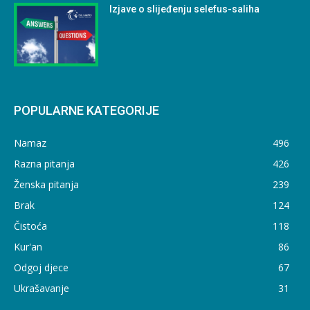
Izjave o slijeđenju selefus-saliha
POPULARNE KATEGORIJE
Namaz
496
Razna pitanja
426
Ženska pitanja
239
Brak
124
Čistoća
118
Kur'an
86
Odgoj djece
67
Ukrašavanje
31