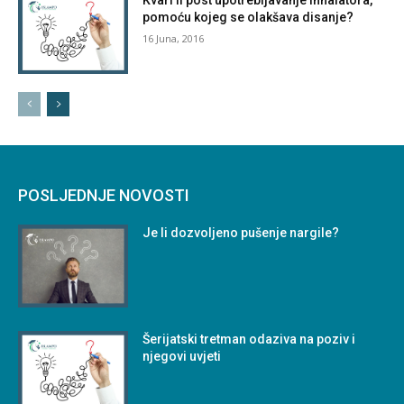
pomoću kojeg se olakšava disanje?
16 Juna, 2016
POSLJEDNJE NOVOSTI
Je li dozvoljeno pušenje nargile?
Šerijatski tretman odaziva na poziv i
njegovi uvjeti