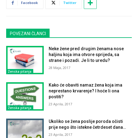
Facebook
Twitter
POVEZANI ČLANCI
Neke žene pred drugim ženama nose
haljinu koja ima otvore sprijeda, sa
strane i pozadi. Je li to uredu?
28 Maja, 2017
Ženska pitanja
Kako će obaviti namaz žena koja ima
neprestano krvarenje? I hoće li ona
postiti?
23 Aprila, 2017
Ženska pitanja
Ukoliko se žena poslije poroda očisti
prije nego što istekne četrdeset dana…
23 Aprila, 2017