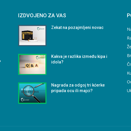
IZDVOJENO ZA VAS
P
Zekat na pozajmljeni novac
N
Ra
Že
B
Kakva je razlika između kipa i
?
idola?
Či
Ku
O
Nagrada za odgoj tri kćerke
U
pripada ocu ili majci?