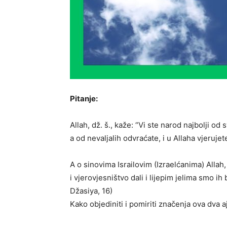
Pitanje:
Allah, dž. š., kaže: “Vi ste narod najbolji od 
a od nevaljalih odvraćate, i u Allaha vjerujete
A o sinovima Israilovim (Izraelćanima) Allah, 
i vjerovjesništvo dali i lijepim jelima smo ih b
Džasiya, 16)
Kako objediniti i pomiriti značenja ova dva a