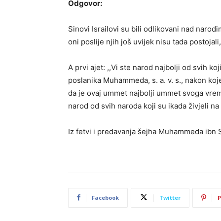
Odgovor:
Sinovi Israilovi su bili odlikovani nad narodi
oni poslije njih još uvijek nisu tada postojal
A prvi ajet: ,,Vi ste narod najbolji od svih k
poslanika Muhammeda, s. a. v. s., nakon koj
da je ovaj ummet najbolji ummet svoga vreme
narod od svih naroda koji su ikada živjeli na 
Iz fetvi i predavanja šejha Muhammeda ibn 
Facebook
Twitter
P