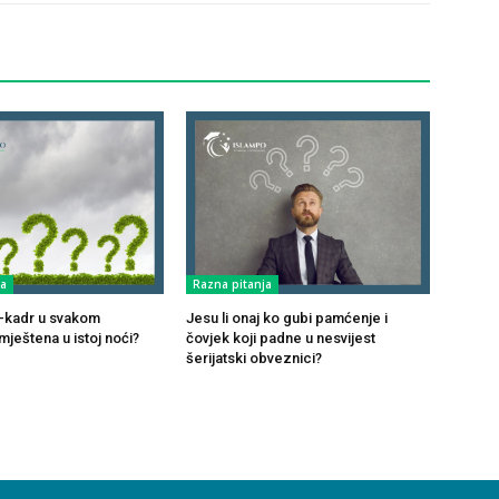
ja
Razna pitanja
ul-kadr u svakom
Jesu li onaj ko gubi pamćenje i
ještena u istoj noći?
čovjek koji padne u nesvijest
šerijatski obveznici?