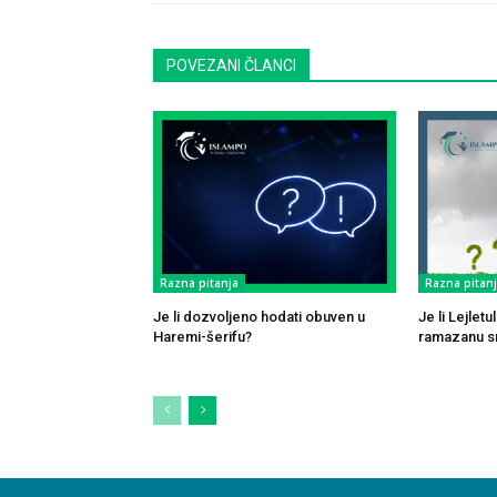
POVEZANI ČLANCI
Razna pitanja
Razna pitan
Je li dozvoljeno hodati obuven u
Je li Lejlet
Haremi-šerifu?
ramazanu sm