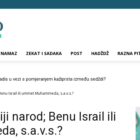
NAMAZ
ZEKAT I SADAKA
POST
HADŽDŽ
RAZNA PI
hadis u vezi s pomjeranjem kažiprsta između sedždi?
 Benu Israil ili ummet Muhammeda, s.a.v.s.?
i narod; Benu Israil ili
, s.a.v.s.?