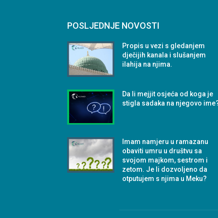
POSLJEDNJE NOVOSTI
Propis u vezi s gledanjem
dječijih kanala i slušanjem
ilahija na njima.
Da li mejjit osjeća od koga je
stigla sadaka na njegovo ime
Imam namjeru u ramazanu
obaviti umru u društvu sa
svojom majkom, sestrom i
zetom. Je li dozvoljeno da
otputujem s njima u Meku?