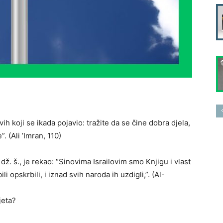
svih koji se ikada pojavio: tražite da se čine dobra djela,
”. (Ali ’Imran, 110)
dž. š., je rekao: “Sinovima Israilovim smo Knjigu i vlast
ili opskrbili, i iznad svih naroda ih uzdigli,”. (Al-
jeta?