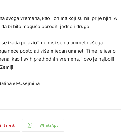
ma svoga vremena, kao i onima koji su bili prije njih. A
i, da bi bilo moguće porediti jedne i druge.
oji se ikada pojavio’’, odnosi se na ummet našega
ega neće postojati više nijedan ummet. Time je jasno
na, kao i svih prethodnih vremena, i ovo je najbolji
Zemlji.
Saliha el-Usejmina
interest
WhatsApp