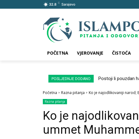
C
32.8
Sarajevo
POČETNA
VJEROVANJE
ČISTOĆA
Postoji li pouzdan 
POSLJEDNJE DODANO
Početna
Razna pitanja
Ko je najodlikovaniji narod;
Razna pitanja
Ko je najodlikovanij
ummet Muhammeda