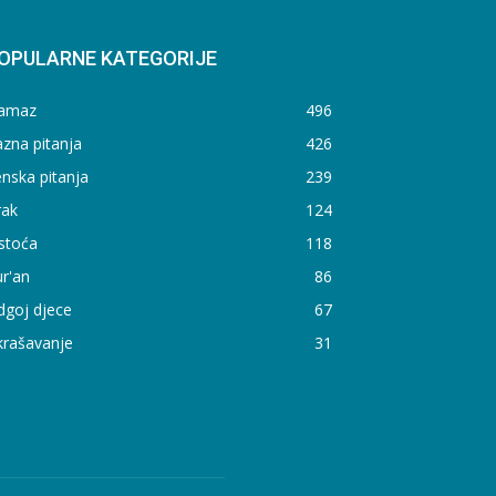
OPULARNE KATEGORIJE
amaz
496
zna pitanja
426
nska pitanja
239
rak
124
stoća
118
r'an
86
dgoj djece
67
krašavanje
31