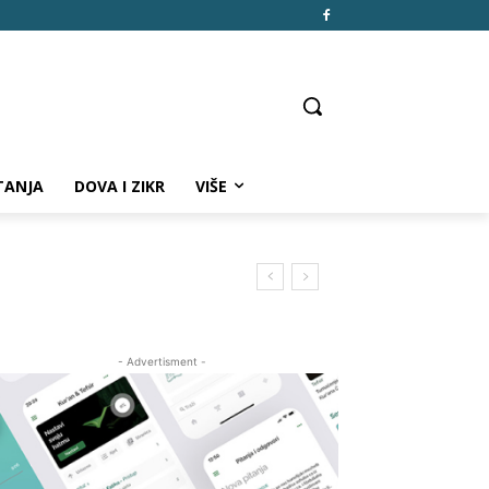
TANJA
DOVA I ZIKR
VIŠE
- Advertisment -