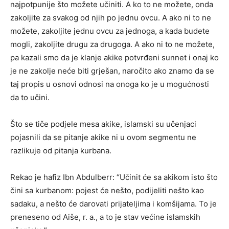
najpotpunije što možete učiniti. A ko to ne možete, onda
zakoljite za svakog od njih po jednu ovcu. A ako ni to ne
možete, zakoljite jednu ovcu za jednoga, a kada budete
mogli, zakoljite drugu za drugoga. A ako ni to ne možete,
pa kazali smo da je klanje akike potvrđeni sunnet i onaj ko
je ne zakolje neće biti grješan, naročito ako znamo da se
taj propis u osnovi odnosi na onoga ko je u mogućnosti
da to učini.
Što se tiče podjele mesa akike, islamski su učenjaci
pojasnili da se pitanje akike ni u ovom segmentu ne
razlikuje od pitanja kurbana.
Rekao je hafiz Ibn Abdulberr: “Učinit će sa akikom isto što
čini sa kurbanom: pojest će nešto, podijeliti nešto kao
sadaku, a nešto će darovati prijateljima i komšijama. To je
preneseno od Aiše, r. a., a to je stav većine islamskih