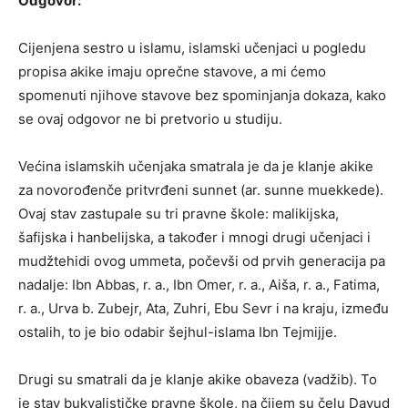
Odgovor:
Cijenjena sestro u islamu, islamski učenjaci u pogledu
propisa akike imaju oprečne stavove, a mi ćemo
spomenuti njihove stavove bez spominjanja dokaza, kako
se ovaj odgovor ne bi pretvorio u studiju.
Većina islamskih učenjaka smatrala je da je klanje akike
za novorođenče pritvrđeni sunnet (ar. sunne muekkede).
Ovaj stav zastupale su tri pravne škole: malikijska,
šafijska i hanbelijska, a također i mnogi drugi učenjaci i
mudžtehidi ovog ummeta, počevši od prvih generacija pa
nadalje: Ibn Abbas, r. a., Ibn Omer, r. a., Aiša, r. a., Fatima,
r. a., Urva b. Zubejr, Ata, Zuhri, Ebu Sevr i na kraju, između
ostalih, to je bio odabir šejhul-islama Ibn Tejmijje.
Drugi su smatrali da je klanje akike obaveza (vadžib). To
je stav bukvalističke pravne škole, na čijem su čelu Davud