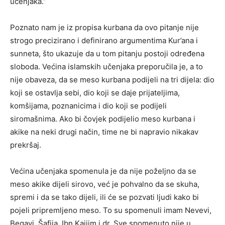
učenjaka.”
Poznato nam je iz propisa kurbana da ovo pitanje nije
strogo precizirano i definirano argumentima Kur’ana i
sunneta, što ukazuje da u tom pitanju postoji određena
sloboda. Većina islamskih učenjaka preporučila je, a to
nije obaveza, da se meso kurbana podijeli na tri dijela: dio
koji se ostavlja sebi, dio koji se daje prijateljima,
komšijama, poznanicima i dio koji se podijeli
siromašnima. Ako bi čovjek podijelio meso kurbana i
akike na neki drugi način, time ne bi napravio nikakav
prekršaj.
Većina učenjaka spomenula je da nije poželjno da se
meso akike dijeli sirovo, već je pohvalno da se skuha,
spremi i da se tako dijeli, ili će se pozvati ljudi kako bi
pojeli pripremljeno meso. To su spomenuli imam Nevevi,
Begavi, Šafija, Ibn Kajjim i dr. Sve spomenuto nije u