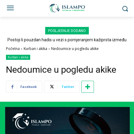
POSLJEDNJE DODANO
Postoji li pouzdan hadis u vezi s pomjeranjem kažiprsta između
sedždi?
Početna
Kurban i akika
Nedoumice u pogledu akike
Kurban i akika
Nedoumice u pogledu akike
Facebook
Twitter