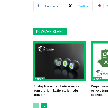
Facebook
Twitter
P
POVEZANI ČLANCI
Namaz
Namaz
Postoji li pouzdan hadis u vezi s
Prepoznavan
pomjeranjem kažiprsta između
osnovu traga
sedždi?
sedžde?