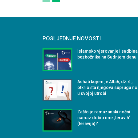
POSLJEDNJE NOVOSTI
Islamsko vjerovanje i sudbina
bezbožnika na Sudnjem danu
Ashab kojem je Allah, dž. š.,
otkrio šta njegova supruga no
u svojoj utrobi
Zašto je ramazanski noćni
namaz dobio ime „teravih“
(teravija)?