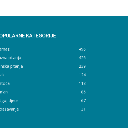
OPULARNE KATEGORIJE
amaz
496
zna pitanja
426
nska pitanja
239
rak
124
stoća
118
r'an
86
dgoj djece
67
krašavanje
31