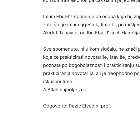
konzumirao alkohol, pa čak da im je jedne pr
Imam Ebul-I’z spominje da osoba koja bi i
zato što je imam grješnik, time bi, po mišlj
Akidet-Tahavije, od Ibn Ebul-I’za el-Hanefija,
Sve spomenuto, ni u kom slučaju, ne znači 
koja će prakticirati novotarije, štaviše, pr
poznata po bogobojaznosti i prakticiranju s
prakticiranja novotarija, ali je neophodno p
iskušani time.
A Allah najbolje zna!
Odgovorio: Pezić Elvedin, prof.