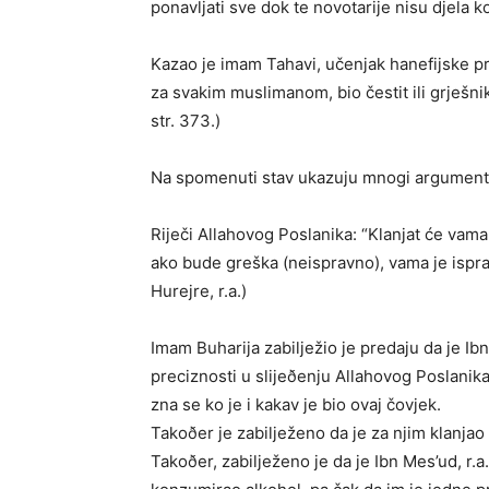
ponavljati sve dok te novotarije nisu djela ko
Kazao je imam Tahavi, učenjak hanefijske 
za svakim muslimanom, bio čestit ili grješnik
str. 373.)
Na spomenuti stav ukazuju mnogi argument
Riječi Allahovog Poslanika: “Klanjat će vama
ako bude greška (neispravno), vama je ispr
Hurejre, r.a.)
Imam Buharija zabilježio je predaju da je Ibn 
preciznosti u slijeðenju Allahovog Poslani
zna se ko je i kakav je bio ovaj čovjek.
Takoðer je zabilježeno da je za njim klanjao 
Takoðer, zabilježeno je da je Ibn Mes’ud, r.