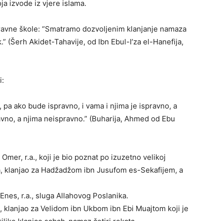
ja izvode iz vjere islama.
pravne škole: “Smatramo dozvoljenim klanjanje namaza
.” (Šerh Akidet-Tahavije, od Ibn Ebul-I’za el-Hanefija,
i:
, pa ako bude ispravno, i vama i njima je ispravno, a
avno, a njima neispravno.” (Buharija, Ahmed od Ebu
Omer, r.a., koji je bio poznat po izuzetno velikoj
ka, klanjao za Hadžadžom ibn Jusufom es-Sekafijem, a
Enes, r.a., sluga Allahovog Poslanika.
a., klanjao za Velidom ibn Ukbom ibn Ebi Muajtom koji je