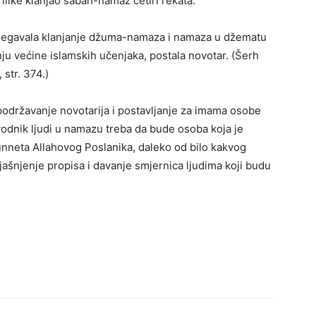
ilike klanjao sabah-namaz četiri rekata.
zbjegavala klanjanje džuma-namaza i namaza u džematu
enju većine islamskih učenjaka, postala novotar. (Šerh
 str. 374.)
podržavanje novotarija i postavljanje za imama osobe
edvodnik ljudi u namazu treba da bude osoba koja je
unneta Allahovog Poslanika, daleko od bilo kakvog
ojašnjenje propisa i davanje smjernica ljudima koji budu