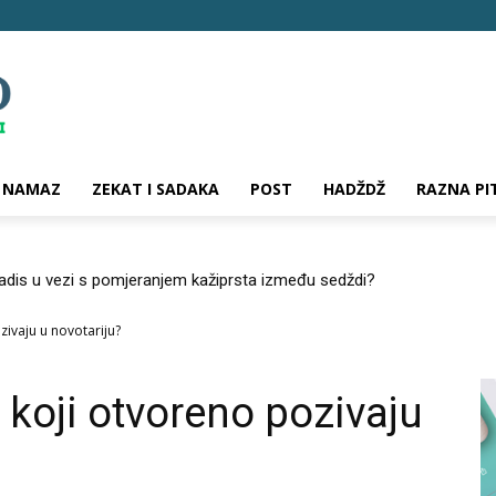
NAMAZ
ZEKAT I SADAKA
POST
HADŽDŽ
RAZNA PI
hadis u vezi s pomjeranjem kažiprsta između sedždi?
ivaju u novotariju?
oji otvoreno pozivaju