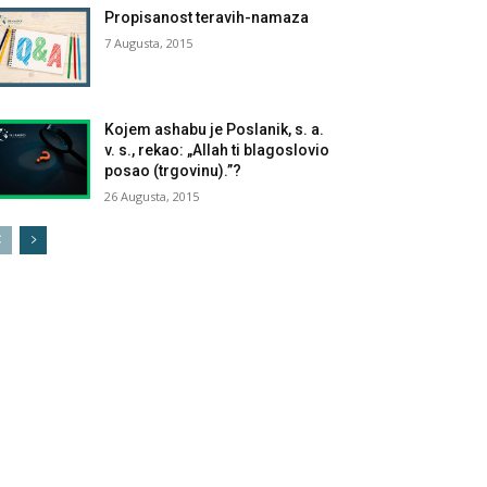
Propisanost teravih-namaza
7 Augusta, 2015
Kojem ashabu je Poslanik, s. a.
v. s., rekao: „Allah ti blagoslovio
posao (trgovinu).”?
26 Augusta, 2015