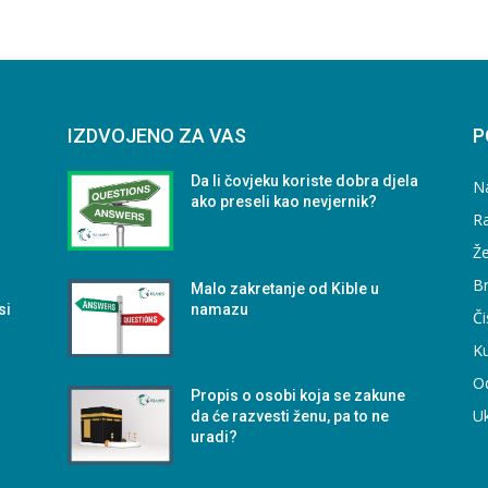
IZDVOJENO ZA VAS
P
Da li čovjeku koriste dobra djela
N
ako preseli kao nevjernik?
Ra
Že
B
Malo zakretanje od Kible u
si
namazu
Či
Ku
O
Propis o osobi koja se zakune
U
da će razvesti ženu, pa to ne
uradi?