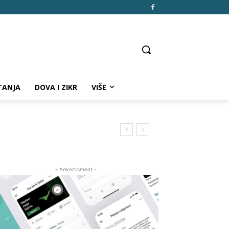
TANJA
DOVA I ZIKR
VIŠE
- Advertisment -