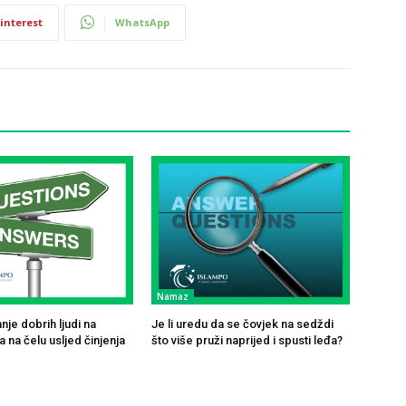
interest
WhatsApp
Namaz
je dobrih ljudi na
Je li uredu da se čovjek na sedždi
 na čelu usljed činjenja
što više pruži naprijed i spusti leđa?