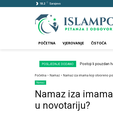
C
18.2
Sarajevo
POČETNA
VJEROVANJE
ČISTOĆA
Postoji li pouzdan 
POSLJEDNJE DODANO
Početna
Namaz
Namaz iza imama koji otvoreno poz
Namaz
Namaz iza imama k
u novotariju?