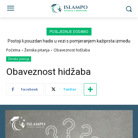
POSLJEDNJE DODANO
Postoji li pouzdan hadis u vezi s pomjeranjem kažiprsta između
sedždi?
Početna
Ženska pitanja
Obaveznost hidžaba
Ženska pitanja
Obaveznost hidžaba
Facebook
Twitter