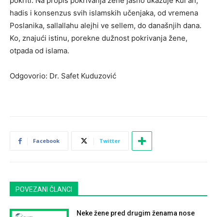
pokriti. Na propis pokrivanja žene jasno ukazuje Kur’an,
hadis i konsenzus svih islamskih učenjaka, od vremena
Poslanika, sallallahu alejhi ve sellem, do današnjih dana.
Ko, znajući istinu, porekne dužnost pokrivanja žene,
otpada od islama.
Odgovorio: Dr. Safet Kuduzović
Facebook
Twitter
POVEZANI ČLANCI
Neke žene pred drugim ženama nose