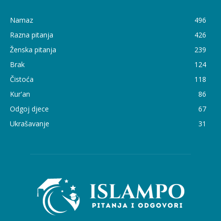
Namaz
496
Razna pitanja
426
Ženska pitanja
239
Brak
124
Čistoća
118
Kur'an
86
Odgoj djece
67
Ukrašavanje
31