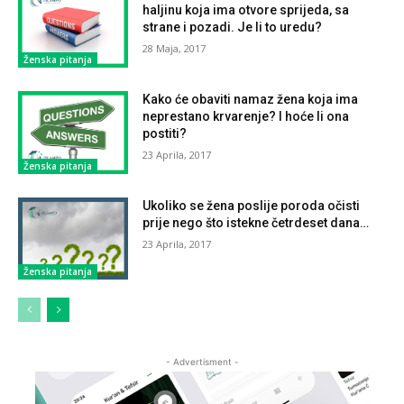
haljinu koja ima otvore sprijeda, sa
strane i pozadi. Je li to uredu?
28 Maja, 2017
Ženska pitanja
Kako će obaviti namaz žena koja ima
neprestano krvarenje? I hoće li ona
postiti?
23 Aprila, 2017
Ženska pitanja
Ukoliko se žena poslije poroda očisti
prije nego što istekne četrdeset dana…
23 Aprila, 2017
Ženska pitanja
- Advertisment -