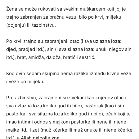
Žena se može rukovati sa svakim muškarcem koji joj je
trajno zabranjen za bračnu vezu, bilo po krvi, mlijeku
(dojenju) ili tazbinstvu.
Po krvi, trajno su zabranjeni: otac (i sva uzlazna loza:
djed, pradjed itd.), sin (i sva silazna loza: unuk, njegov sin
itd.), brat, amidža, daidža, bratić i sestrić.
Kod ovih sedam skupina nema razlike između krvne veze
i veze po mlijeku.
Po tazbinstvu, zabranjeni su svekar (kao i njegov otac i
sva uzlazna loza koliko god ih bilo), pastorak (kao i sin
pastorka i sva silazna loza koliko god ih bilo), očuh koji je
imao intimni odnos s majkom pastorke ili nene ili njene
majke itd., i zet (muž kćerke ili muž unuke ili njene kćerke
itd.), a Allah najbolje zna.