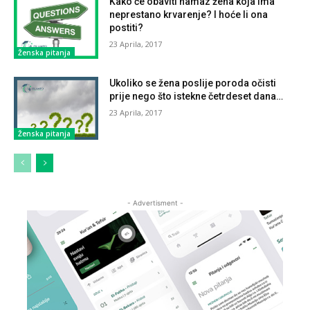
Kako će obaviti namaz žena koja ima
neprestano krvarenje? I hoće li ona
postiti?
23 Aprila, 2017
Ženska pitanja
Ukoliko se žena poslije poroda očisti
prije nego što istekne četrdeset dana…
23 Aprila, 2017
Ženska pitanja
- Advertisment -