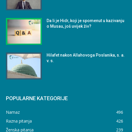
Da li je Hidr, koji je spomenut u kazivanju
o Musau, još uvijek živ?
Hilafet nakon Allahovoga Poslanika, s. a.
v. s.
POPULARNE KATEGORIJE
Namaz
496
Razna pitanja
426
Ženska pitanja
239