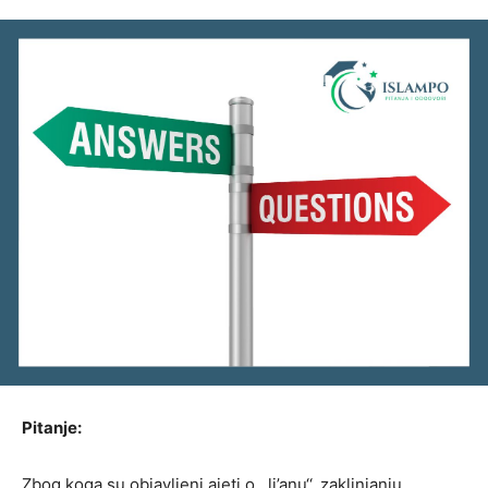
Pitanje:
Zbog koga su objavljeni ajeti o ,,li’anu‘‘, zaklinjanju