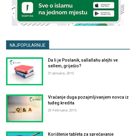
NAJPOPULARNIJE
Da li je Poslanik, sallallahu alejhi ve
sellem, griješio?
31 Januara, 2015
Vraćanje duga pozajmljivanjem novca iz
tuđeg kredita
20 Februara, 2015
Korištenje tableta za sprečavanje