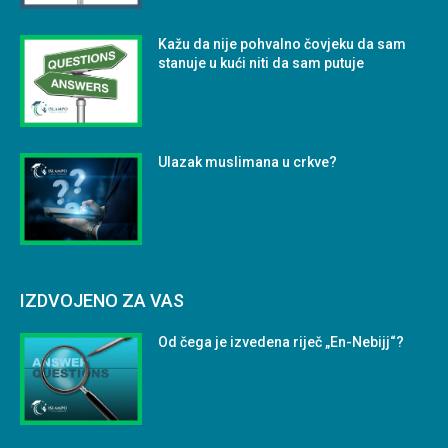
Kažu da nije pohvalno čovjeku da sam
stanuje u kući niti da sam putuje
Ulazak muslimana u crkve?
IZDVOJENO ZA VAS
Od čega je izvedena riječ „En-Nebijj“?