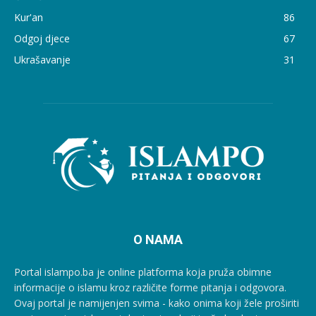
Kur'an
86
Odgoj djece
67
Ukrašavanje
31
O NAMA
Portal islampo.ba je online platforma koja pruža obimne
informacije o islamu kroz različite forme pitanja i odgovora.
Ovaj portal je namijenjen svima - kako onima koji žele proširiti