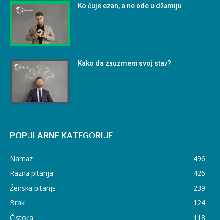
Ko čuje ezan, a ne ode u džamiju
Kako da zauzmem svoj stav?
POPULARNE KATEGORIJE
Namaz
496
Razna pitanja
426
Ženska pitanja
239
Brak
124
Čistoća
118