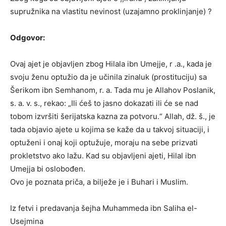
supružnika na vlastitu nevinost (uzajamno proklinjanje) ?
Odgovor:
Ovaj ajet je objavljen zbog Hilala ibn Umejje, r .a., kada je
svoju ženu optužio da je učinila zinaluk (prostituciju) sa
Šerikom ibn Semhanom, r. a. Tada mu je Allahov Poslanik,
s. a. v. s., rekao: „Ili ćeš to jasno dokazati ili će se nad
tobom izvršiti šerijatska kazna za potvoru.“ Allah, dž. š., je
tada objavio ajete u kojima se kaže da u takvoj situaciji, i
optuženi i onaj koji optužuje, moraju na sebe prizvati
prokletstvo ako lažu. Kad su objavljeni ajeti, Hilal ibn
Umejja bi oslobođen.
Ovo je poznata priča, a bilježe je i Buhari i Muslim.
Iz fetvi i predavanja šejha Muhammeda ibn Saliha el-
Usejmina