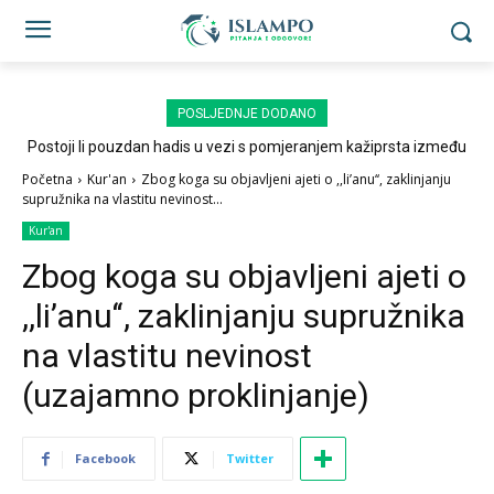
POSLJEDNJE DODANO
Postoji li pouzdan hadis u vezi s pomjeranjem kažiprsta između
sedždi?
Početna
Kur'an
Zbog koga su objavljeni ajeti o ,,li’anu‘‘, zaklinjanju
supružnika na vlastitu nevinost...
Kur'an
Zbog koga su objavljeni ajeti o
,,li’anu‘‘, zaklinjanju supružnika
na vlastitu nevinost
(uzajamno proklinjanje)
Facebook
Twitter