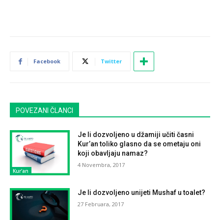
Facebook
Twitter
POVEZANI ČLANCI
Je li dozvoljeno u džamiji učiti časni
Kur’an toliko glasno da se ometaju oni
koji obavljaju namaz?
4 Novembra, 2017
Kur'an
Je li dozvoljeno unijeti Mushaf u toalet?
27 Februara, 2017