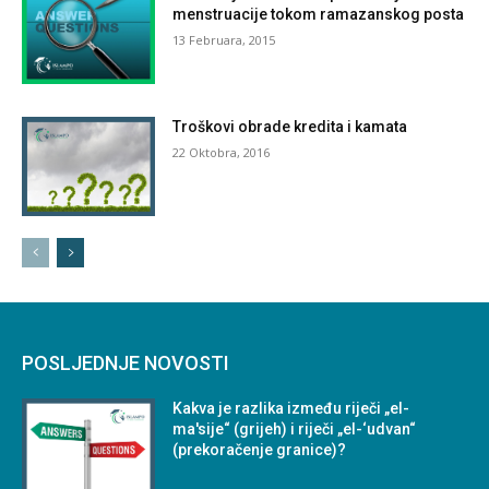
menstruacije tokom ramazanskog posta
13 Februara, 2015
Troškovi obrade kredita i kamata
22 Oktobra, 2016
POSLJEDNJE NOVOSTI
Kakva je razlika između riječi „el-
ma'sije“ (grijeh) i riječi „el-‘udvan“
(prekoračenje granice)?