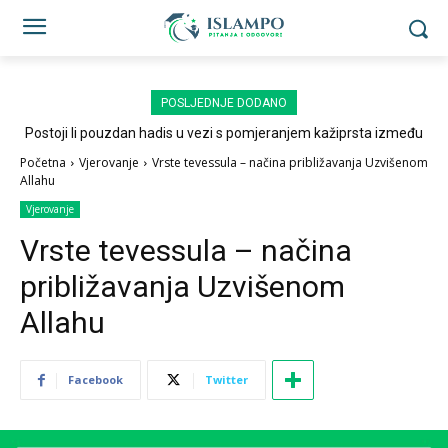
POSLJEDNJE DODANO
Postoji li pouzdan hadis u vezi s pomjeranjem kažiprsta između
sedždi?
Početna
Vjerovanje
Vrste tevessula – načina približavanja Uzvišenom
Allahu
Vjerovanje
Vrste tevessula – načina
približavanja Uzvišenom
Allahu
Facebook
Twitter