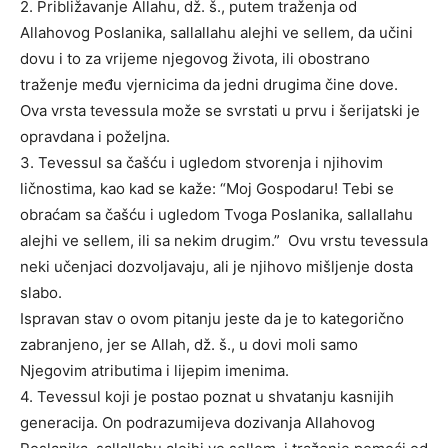
2. Približavanje Allahu, dž. š., putem traženja od
Allahovog Poslanika, sallallahu alejhi ve sellem, da učini
dovu i to za vrijeme njegovog života, ili obostrano
traženje među vjernicima da jedni drugima čine dove.
Ova vrsta tevessula može se svrstati u prvu i šerijatski je
opravdana i poželjna.
3. Tevessul sa čašću i ugledom stvorenja i njihovim
ličnostima, kao kad se kaže: “Moj Gospodaru! Tebi se
obraćam sa čašću i ugledom Tvoga Poslanika, sallallahu
alejhi ve sellem, ili sa nekim drugim.” Ovu vrstu tevessula
neki učenjaci dozvoljavaju, ali je njihovo mišljenje dosta
slabo.
Ispravan stav o ovom pitanju jeste da je to kategorično
zabranjeno, jer se Allah, dž. š., u dovi moli samo
Njegovim atributima i lijepim imenima.
4. Tevessul koji je postao poznat u shvatanju kasnijih
generacija. On podrazumijeva dozivanja Allahovog