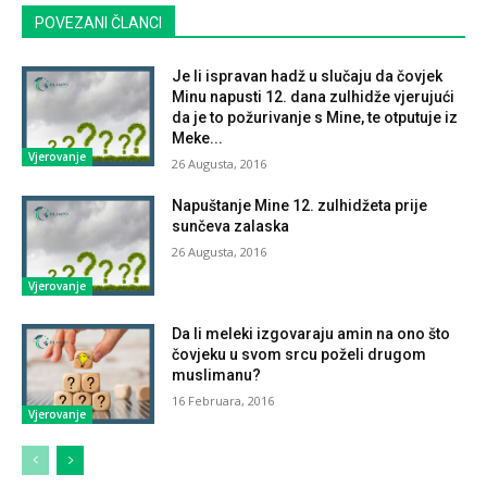
POVEZANI ČLANCI
Je li ispravan hadž u slučaju da čovjek
Minu napusti 12. dana zulhidže vjerujući
da je to požurivanje s Mine, te otputuje iz
Meke...
Vjerovanje
26 Augusta, 2016
Napuštanje Mine 12. zulhidžeta prije
sunčeva zalaska
26 Augusta, 2016
Vjerovanje
Da li meleki izgovaraju amin na ono što
čovjeku u svom srcu poželi drugom
muslimanu?
16 Februara, 2016
Vjerovanje