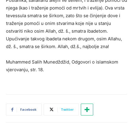
Poslanika, sallallahu alejhi ve sellem, i traženje pomoći od
njega (kao i traženje pomoći od mrtvih i evlija). Ova vrsta
tevessula smatra se širkom, zato što se činjenje dove i
traženje pomoći u onim stvarima koje nije u stanju
ostvariti niko osim Allah, dž. š., smatra ibadetom.
Upućivanje takvog ibadeta nekom drugom, osim Allahu,
dž. š., smatra se širkom. Allah, dž.š., najbolje zna!
Muhammed Salih Munedždžid, Odgovori o islamskom
vjerovanju, str. 18.
Facebook
Twitter