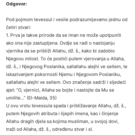
Odgovor:
Pod pojmom tevessul i vesile podrazumijevamo jednu od
četiri stvari:
1. Prva je takve prirode da se iman ne može upotpuniti
ako ona nije zastupljena. Ovdje se radi o nastojanju
vjernika da se približi Allahu, dž. š., kako bi zadobio
Njegovu milost. To će postići putem vjerovanja u Allaha,
dž. š., i Njegovog Poslanika, sallallahu alejhi ve sellem, te
iskazivanjem pokornosti Njemu i Njegovom Poslaniku,
sallallahu alejhi ve sellem. Ovo značenje sadrži i sljedeći
ajet: “O, vjernici, Allaha se bojte i nastojte da Mu se
umilite…” (El-Maida, 35)
U ovu vrstu tevessula spada i približavanje Allahu, dž. š.,
putem Njegovih atributa i lijepih imena, kao i činjenje
Allahu dragih djela sa kojima musliman, u svojoj dovi,
traži od Allaha, dž. š., određenu stvar i sl.