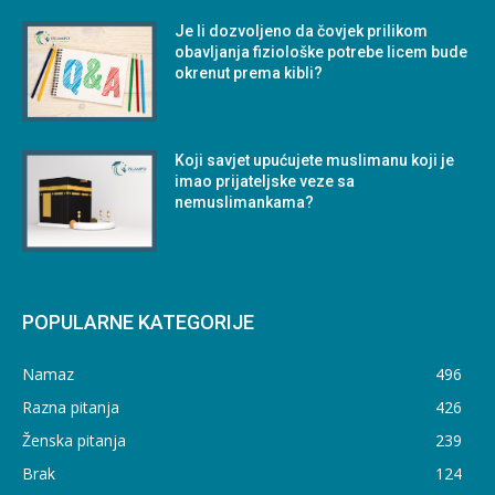
Je li dozvoljeno da čovjek prilikom
obavljanja fiziološke potrebe licem bude
okrenut prema kibli?
Koji savjet upućujete muslimanu koji je
imao prijateljske veze sa
nemuslimankama?
POPULARNE KATEGORIJE
Namaz
496
Razna pitanja
426
Ženska pitanja
239
Brak
124