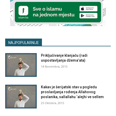
NAJPOPULARNIJE
Priključivanje klanjaču (radi
uspostavljanja džema’ata)
14 Novembra, 2015
Kakav je šerijatski stav u pogledu
proslavljanja rođenja Allahovog
poslanika, sallallahu ‘alejhi ve sellem
25 Oktobra, 2015