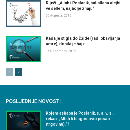
Riječi: „Allah i Poslanik, sallallahu alejhi
ve sellem, najbolje znaju“
30 Augusta, 2015
Kada je stigla do Džide (radi obavljanja
umre), dobila je hajz…
13 Decembra, 2015
POSLJEDNJE NOVOSTI
Kojem ashabu je Poslanik, s. a. v. s.,
rekao: „Allah ti blagoslovio posao
(trgovinu).”?