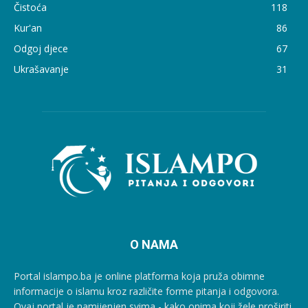
Čistoća
118
Kur'an
86
Odgoj djece
67
Ukrašavanje
31
O NAMA
Portal islampo.ba je online platforma koja pruža obimne
informacije o islamu kroz različite forme pitanja i odgovora.
Ovaj portal je namijenjen svima - kako onima koji žele proširiti