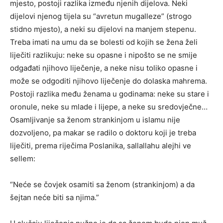
mjesto, postoji razlika između njenih dijelova. Neki
dijelovi njenog tijela su “avretun mugalleze” (strogo
stidno mjesto), a neki su dijelovi na manjem stepenu.
Treba imati na umu da se bolesti od kojih se žena želi
liječiti razlikuju: neke su opasne i nipošto se ne smije
odgađati njihovo liječenje, a neke nisu toliko opasne i
može se odgoditi njihovo liječenje do dolaska mahrema.
Postoji razlika među ženama u godinama: neke su stare i
oronule, neke su mlade i lijepe, a neke su sredovječne…
Osamljivanje sa ženom strankinjom u islamu nije
dozvoljeno, pa makar se radilo o doktoru koji je treba
liječiti, prema riječima Poslanika, sallallahu alejhi ve
sellem:
“Neće se čovjek osamiti sa ženom (strankinjom) a da
šejtan neće biti sa njima.”