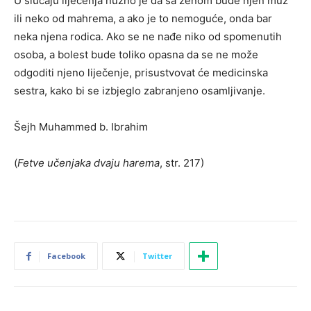
U slučaju liječenja nužno je da sa ženom bude njen muž
ili neko od mahrema, a ako je to nemoguće, onda bar
neka njena rodica. Ako se ne nađe niko od spomenutih
osoba, a bolest bude toliko opasna da se ne može
odgoditi njeno liječenje, prisustvovat će medicinska
sestra, kako bi se izbjeglo zabranjeno osamljivanje.
Šejh Muhammed b. Ibrahim
(
Fetve učenjaka dvaju harema
, str. 217)
Facebook
Twitter