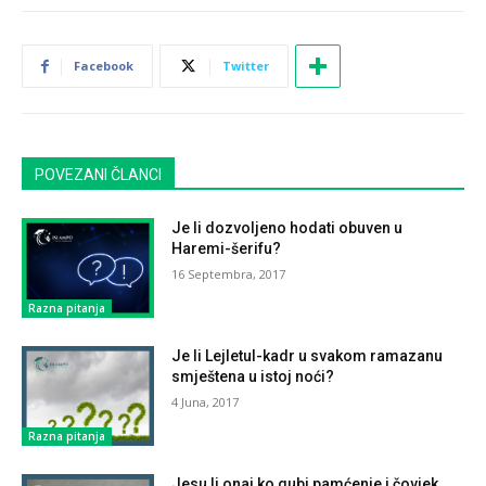
Facebook
Twitter
POVEZANI ČLANCI
Je li dozvoljeno hodati obuven u
Haremi-šerifu?
16 Septembra, 2017
Razna pitanja
Je li Lejletul-kadr u svakom ramazanu
smještena u istoj noći?
4 Juna, 2017
Razna pitanja
Jesu li onaj ko gubi pamćenje i čovjek