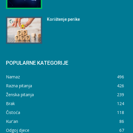
Korištenje perike
POPULARNE KATEGORIJE
Namaz
496
Razna pitanja
426
Ženska pitanja
239
Brak
124
Čistoća
118
Kur'an
86
Odgoj djece
67