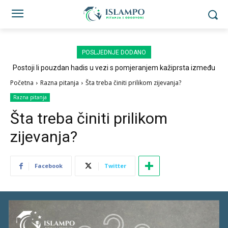
POSLJEDNJE DODANO
Postoji li pouzdan hadis u vezi s pomjeranjem kažiprsta između
sedždi?
Početna
Razna pitanja
Šta treba činiti prilikom zijevanja?
Razna pitanja
Šta treba činiti prilikom
zijevanja?
Facebook
Twitter