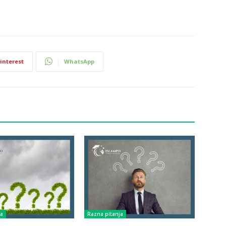
interest
WhatsApp
ja
Razna pitanja