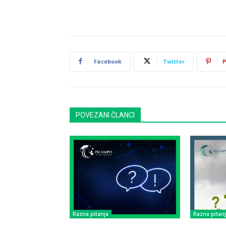
Facebook
Twitter
P
POVEZANI ČLANCI
Razna pitanja
Razna pitan