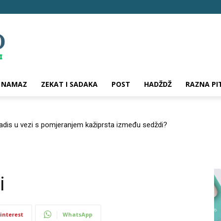
NAMAZ
ZEKAT I SADAKA
POST
HADŽDŽ
RAZNA PI
hadis u vezi s pomjeranjem kažiprsta između sedždi?
i
interest
WhatsApp