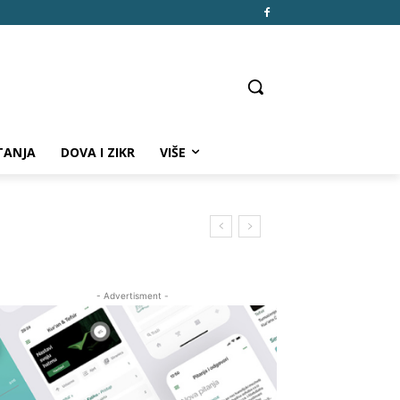
TANJA
DOVA I ZIKR
VIŠE
- Advertisment -