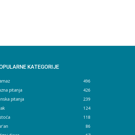
OPULARNE KATEGORIJE
amaz
496
zna pitanja
426
nska pitanja
239
rak
124
stoća
118
r'an
86