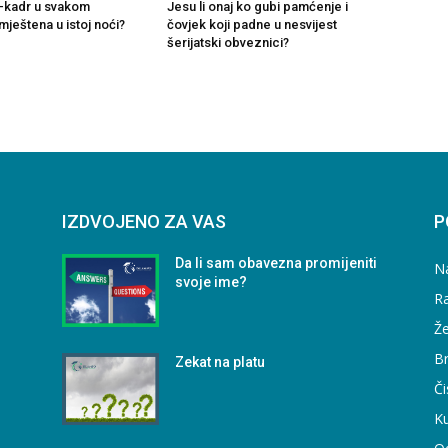
ul-kadr u svakom
Jesu li onaj ko gubi pamćenje i
ještena u istoj noći?
čovjek koji padne u nesvijest
šerijatski obveznici?
IZDVOJENO ZA VAS
P
Da li sam obavezna promijeniti
N
svoje ime?
Ra
Že
B
Zekat na platu
Či
Ku