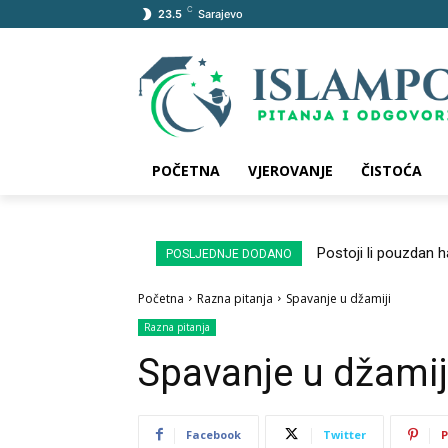
C
23.5
Sarajevo
POČETNA
VJEROVANJE
ČISTOĆA
Postoji li pouzdan 
POSLJEDNJE DODANO
Početna
Razna pitanja
Spavanje u džamiji
Razna pitanja
Spavanje u džamij
Facebook
Twitter
P