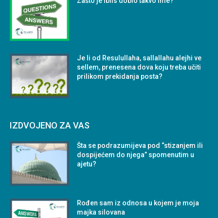
Zašto je Iblis dobio takvo ime?
Je li od Resulullaha, sallallahu alejhi ve
sellem, prenesena dova koju treba učiti
prilikom prekidanja posta?
IZDVOJENO ZA VAS
Šta se podrazumijeva pod “stizanjem ili
dospijećem do njega” spomenutim u
ajetu?
Rođen sam iz odnosa u kojem je moja
majka silovana