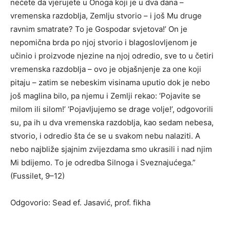
nećete da vjerujete u Onoga koji je u dva dana –
vremenska razdoblja, Zemlju stvorio – i još Mu druge
ravnim smatrate? To je Gospodar svjetova!’ On je
nepomična brda po njoj stvorio i blagoslovljenom je
učinio i proizvode njezine na njoj odredio, sve to u četiri
vremenska razdoblja – ovo je objašnjenje za one koji
pitaju – zatim se nebeskim visinama uputio dok je nebo
još maglina bilo, pa njemu i Zemlji rekao: ‘Pojavite se
milom ili silom!’ ‘Pojavljujemo se drage volje!’, odgovorili
su, pa ih u dva vremenska razdoblja, kao sedam nebesa,
stvorio, i odredio šta će se u svakom nebu nalaziti. A
nebo najbliže sjajnim zvijezdama smo ukrasili i nad njim
Mi bdijemo. To je odredba Silnoga i Sveznajućega.”
(Fussilet, 9–12)
Odgovorio: Sead ef. Jasavić, prof. fikha