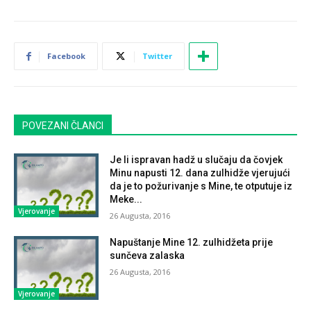
Facebook
Twitter
POVEZANI ČLANCI
Je li ispravan hadž u slučaju da čovjek
Minu napusti 12. dana zulhidže vjerujući
da je to požurivanje s Mine, te otputuje iz
Meke...
Vjerovanje
26 Augusta, 2016
Napuštanje Mine 12. zulhidžeta prije
sunčeva zalaska
26 Augusta, 2016
Vjerovanje