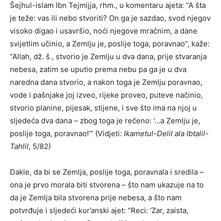
Šejhul-islam Ibn Tejmijja, rhm., u komentaru ajeta: “A šta
je teže: vas ili nebo stvoriti? On ga je sazdao, svod njegov
visoko digao i usavršio, noći njegove mračnim, a dane
svijetlim učinio, a Zemlju je, poslije toga, poravnao”, kaže:
“Allah, dž. š., stvorio je Zemlju u dva dana, prije stvaranja
nebesa, zatim se uputio prema nebu pa ga je u dva
naredna dana stvorio, a nakon toga je Zemlju poravnao,
vode i pašnjake joj izveo, rijeke proveo, puteve načinio,
stvorio planine, pijesak, stijene, i sve što ima na njoj u
sljedeća dva dana – zbog toga je rečeno: ‘…a Zemlju je,
poslije toga, poravnao!’” (Vidjeti:
Ikametul-Delil ala Ibtalil-
Tahlil
, 5/82)
Dakle, da bi se Zemlja, poslije toga, poravnala i sredila –
ona je prvo morala biti stvorena – što nam ukazuje na to
da je Zemlja bila stvorena prije nebesa, a što nam
potvrđuje i sljedeći kur’anski ajet: “Reci: ‘Zar, zaista,