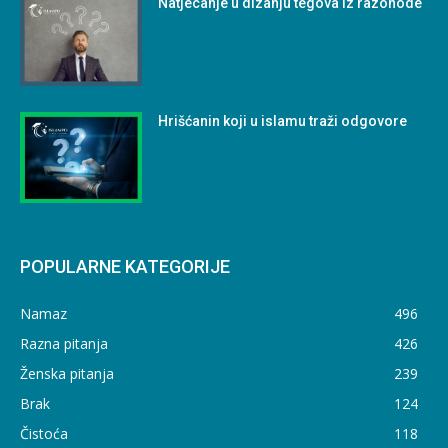
Natjecanje u dizanju tegova iz razonode
Hrišćanin koji u islamu traži odgovore
POPULARNE KATEGORIJE
Namaz
496
Razna pitanja
426
Ženska pitanja
239
Brak
124
Čistoća
118