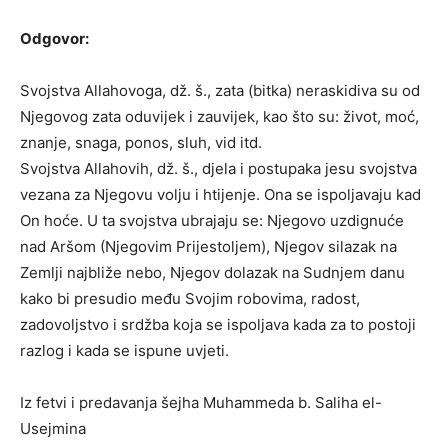
Odgovor:
Svojstva Allahovoga, dž. š., zata (bitka) neraskidiva su od
Njegovog zata oduvijek i zauvijek, kao što su: život, moć,
znanje, snaga, ponos, sluh, vid itd.
Svojstva Allahovih, dž. š., djela i postupaka jesu svojstva
vezana za Njegovu volju i htijenje. Ona se ispoljavaju kad
On hoće. U ta svojstva ubrajaju se: Njegovo uzdignuće
nad Aršom (Njegovim Prijestoljem), Njegov silazak na
Zemlji najbliže nebo, Njegov dolazak na Sudnjem danu
kako bi presudio među Svojim robovima, radost,
zadovoljstvo i srdžba koja se ispoljava kada za to postoji
razlog i kada se ispune uvjeti.
Iz fetvi i predavanja šejha Muhammeda b. Saliha el-
Usejmina