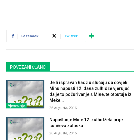
Facebook
Twitter
POVEZANI ČLANCI
Je li ispravan hadž u slučaju da čovjek
Minu napusti 12. dana zulhidže vjerujući
da je to požurivanje s Mine, te otputuje iz
Meke...
Vjerovanje
26 Augusta, 2016
Napuštanje Mine 12. zulhidžeta prije
sunčeva zalaska
26 Augusta, 2016