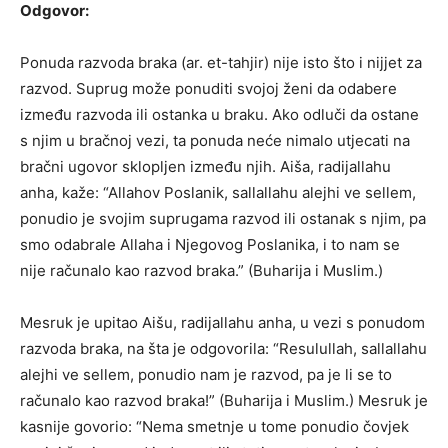
Odgovor:
Ponuda razvoda braka (ar. et-tahjir) nije isto što i nijjet za
razvod. Suprug može ponuditi svojoj ženi da odabere
između razvoda ili ostanka u braku. Ako odluči da ostane
s njim u bračnoj vezi, ta ponuda neće nimalo utjecati na
bračni ugovor sklopljen između njih. Aiša, radijallahu
anha, kaže: “Allahov Poslanik, sallallahu alejhi ve sellem,
ponudio je svojim suprugama razvod ili ostanak s njim, pa
smo odabrale Allaha i Njegovog Poslanika, i to nam se
nije računalo kao razvod braka.” (Buharija i Muslim.)
Mesruk je upitao Aišu, radijallahu anha, u vezi s ponudom
razvoda braka, na šta je odgovorila: “Resulullah, sallallahu
alejhi ve sellem, ponudio nam je razvod, pa je li se to
računalo kao razvod braka!” (Buharija i Muslim.) Mesruk je
kasnije govorio: “Nema smetnje u tome ponudio čovjek