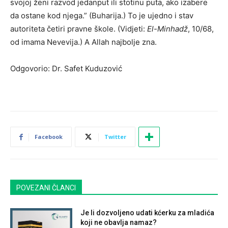
svojoj ženi razvod jedanput ili stotinu puta, ako izabere
da ostane kod njega.” (Buharija.) To je ujedno i stav
autoriteta četiri pravne škole. (Vidjeti:
El-Minhadž
, 10/68,
od imama Nevevija.) A Allah najbolje zna.
Odgovorio: Dr. Safet Kuduzović
Facebook
Twitter
POVEZANI ČLANCI
Je li dozvoljeno udati kćerku za mladića
koji ne obavlja namaz?