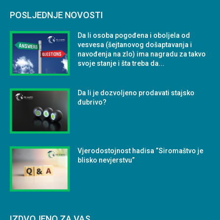
POSLJEDNJE NOVOSTI
Da li osoba pogođena i oboljela od
vesvesa (šejtanovog došaptavanja i
navođenja na zlo) ima nagradu za takvo
svoje stanje i šta treba da...
Da li je dozvoljeno prodavati stajsko
đubrivo?
Vjerodostojnost hadisa “Siromaštvo je
blisko nevjerstvu”
IZDVOJENO ZA VAS