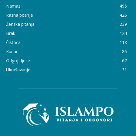
Namaz
496
Razna pitanja
426
Ženska pitanja
239
Brak
124
Čistoća
118
Kur'an
86
Odgoj djece
67
Ukrašavanje
31