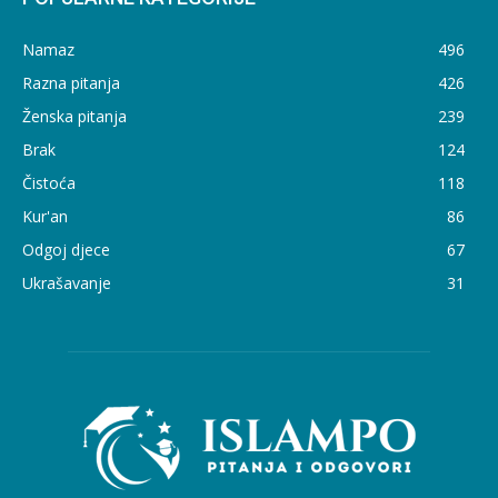
Namaz
496
Razna pitanja
426
Ženska pitanja
239
Brak
124
Čistoća
118
Kur'an
86
Odgoj djece
67
Ukrašavanje
31