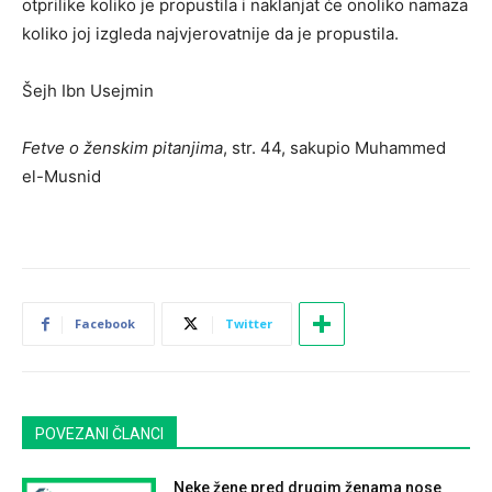
otprilike koliko je propustila i naklanjat će onoliko namaza
koliko joj izgleda najvjerovatnije da je propustila.
Šejh Ibn Usejmin
Fetve o ženskim pitanjima
, str. 44, sakupio Muhammed
el-Musnid
Facebook
Twitter
POVEZANI ČLANCI
Neke žene pred drugim ženama nose