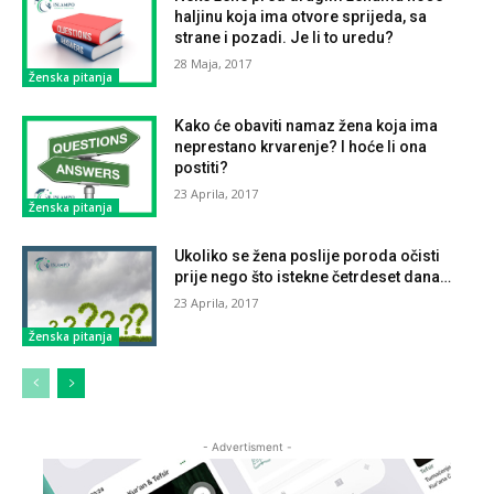
haljinu koja ima otvore sprijeda, sa
strane i pozadi. Je li to uredu?
28 Maja, 2017
Ženska pitanja
Kako će obaviti namaz žena koja ima
neprestano krvarenje? I hoće li ona
postiti?
23 Aprila, 2017
Ženska pitanja
Ukoliko se žena poslije poroda očisti
prije nego što istekne četrdeset dana…
23 Aprila, 2017
Ženska pitanja
- Advertisment -