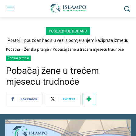
POSLJEDNJE DODANO
Postoji li pouzdan hadis u vezi s pomjeranjem kažiprsta između
sedždi?
Početna
Ženska pitanja
Pobačaj žene u trećem mjesecu trudnoće
Ženska pitanja
Pobačaj žene u trećem
mjesecu trudnoće
Facebook
Twitter