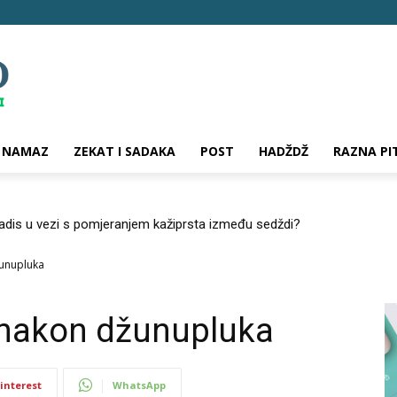
NAMAZ
ZEKAT I SADAKA
POST
HADŽDŽ
RAZNA PI
hadis u vezi s pomjeranjem kažiprsta između sedždi?
unupluka
nakon džunupluka
interest
WhatsApp