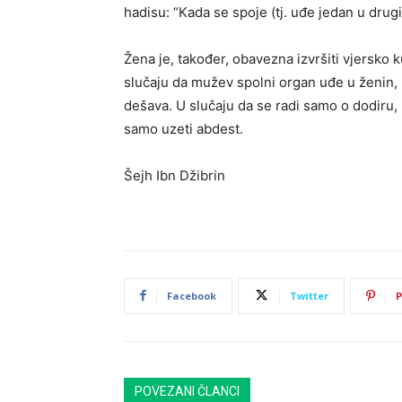
hadisu: “Kada se spoje (tj. uđe jedan u drug
Žena je, također, obavezna izvršiti vjersko k
slučaju da mužev spolni organ uđe u ženin, 
dešava. U slučaju da se radi samo o dodiru,
samo uzeti abdest.
Šejh Ibn Džibrin
Facebook
Twitter
P
POVEZANI ČLANCI