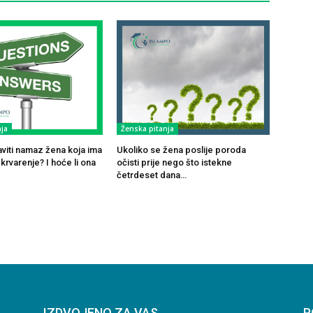
ja
Ženska pitanja
viti namaz žena koja ima
Ukoliko se žena poslije poroda
rvarenje? I hoće li ona
očisti prije nego što istekne
četrdeset dana…
IZDVOJENO ZA VAS
P