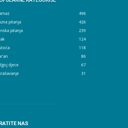
amaz
496
zna pitanja
426
nska pitanja
239
rak
124
stoća
118
r'an
86
dgoj djece
67
krašavanje
31
RATITE NAS