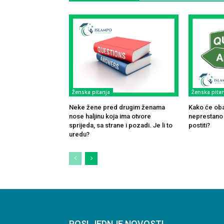
Ženska pitanja
Ženska pitan
Neke žene pred drugim ženama
Kako će oba
nose haljinu koja ima otvore
neprestano k
sprijeda, sa strane i pozadi. Je li to
postiti?
uredu?
POSLJEDNJE NOVOSTI