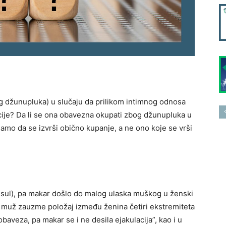
og džunupluka) u slučaju da prilikom intimnog odnosa
acije? Da li se ona obavezna okupati zbog džunupluka u
o samo da se izvrši obično kupanje, a ne ono koje se vrši
gusul), pa makar došlo do malog ulaska muškog u ženski
a muž zauzme položaj između ženina četiri ekstremiteta
baveza, pa makar se i ne desila ejakulacija”, kao i u