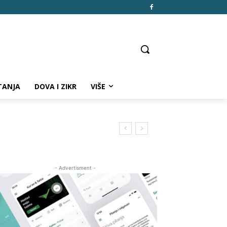
TANJA
DOVA I ZIKR
VIŠE
- Advertisment -