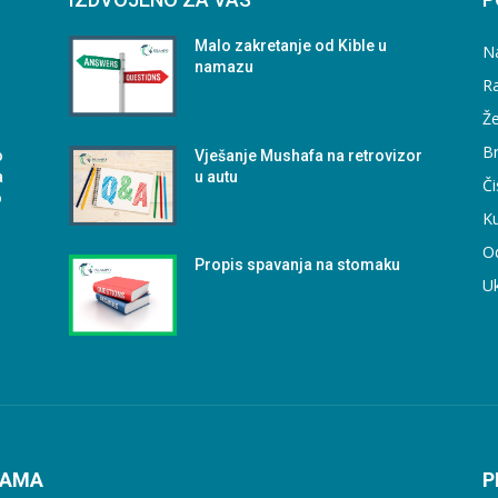
Malo zakretanje od Kible u
N
namazu
Ra
Že
B
o
Vješanje Mushafa na retrovizor
a
u autu
Či
o
Ku
O
Propis spavanja na stomaku
U
NAMA
P