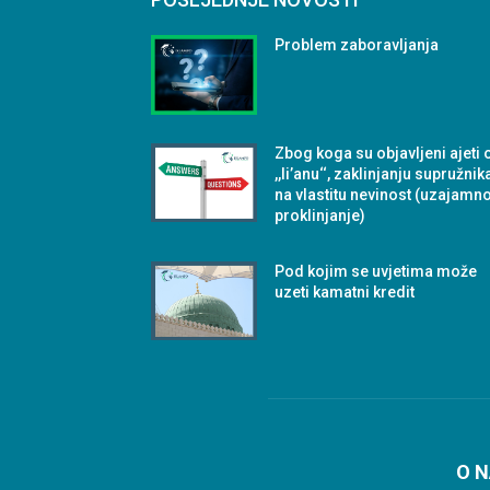
Problem zaboravljanja
Zbog koga su objavljeni ajeti 
,,li’anu‘‘, zaklinjanju supružnik
na vlastitu nevinost (uzajamn
proklinjanje)
Pod kojim se uvjetima može
uzeti kamatni kredit
O 