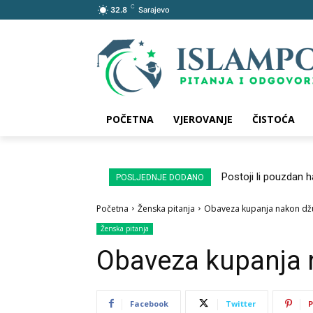
C
32.8
Sarajevo
POČETNA
VJEROVANJE
ČISTOĆA
Postoji li pouzdan 
POSLJEDNJE DODANO
Početna
Ženska pitanja
Obaveza kupanja nakon dž
Ženska pitanja
Obaveza kupanja 
Facebook
Twitter
P