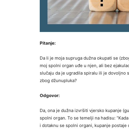
Pitanje:
Da li je moja supruga dužna okupati se (zb
moj spolni organ uđe u njen, ali bez ejakul
slučaju da je ugradila spiralu ili je dovoljn
zbog džunupluka?
Odgovor:
Da, ona je dužna izvršiti vjersko kupanje (
spolni organ. To se temelji na hadisu: “Kad
i dotaknu se spolni organi, kupanje postaje o