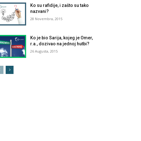
Ko su rafidije, i zašto su tako
nazvani?
28 Novembra, 2015
Ko je bio Sarija, kojeg je Omer,
r.a., dozivao na jednoj hutbi?
26 Augusta, 2015