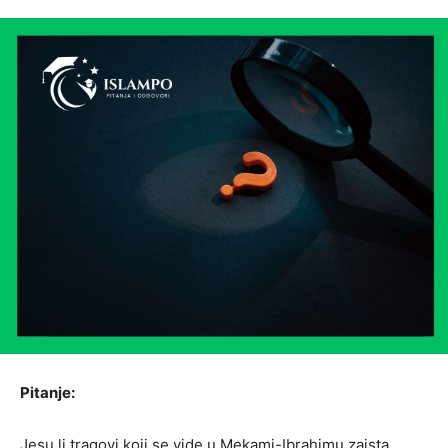
Pitanje:
Jesu li tragovi koji se vide u Mekami-Ibrahimu zaista