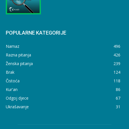
POPULARNE KATEGORIJE
Namaz
496
Razna pitanja
426
Ženska pitanja
239
Brak
124
Čistoća
118
Kur'an
86
Odgoj djece
67
Ukrašavanje
31