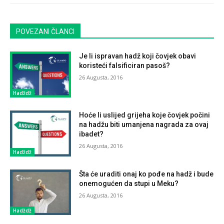
POVEZANI ČLANCI
Je li ispravan hadž koji čovjek obavi
koristeći falsificiran pasoš?
26 Augusta, 2016
Hadždž
Hoće li uslijed grijeha koje čovjek počini
na hadžu biti umanjena nagrada za ovaj
ibadet?
26 Augusta, 2016
Hadždž
Šta će uraditi onaj ko pođe na hadž i bude
onemogućen da stupi u Meku?
26 Augusta, 2016
Hadždž