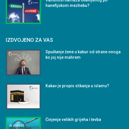
Validnost namaza obavljenog po
hanefijskom mezhebu?
IZDVOJENO ZA VAS
Spuštanje žene u kabur od strane onoga
ko joj nije mahrem
Kakav je propis slikanja u islamu?
Činjenje velikih grijeha i tevba