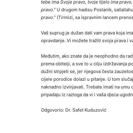
tebe ima Svoje pravo, tvoje tijelo ima pravo
pravo.”
U drugom hadisu Poslanik, sallallahu
pravo.”
(Tirmizi, sa ispravnim lancem prenos
Vaš suprug je dužan dati vam prava koja ima
opravdanje. Vi možete tražiti svoja prava i v
Međutim, ako znate da je neophodno da radi
prema obitelji, a sve to u cilju izdržavanja 
dužni strpjeti se, jer njegova česta zauzeto
cijele porodice dolazi u pitanje. U tom slučaj
naknadno izvinjavati. Trebate imati na umu
pripadaju iz razloga da vi i vaša djeca ugodno
Odgovorio: Dr. Safet Kuduzović