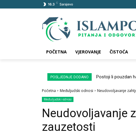
C
16.3
Sarajevo
POČETNA
VJEROVANJE
ČISTOĆA
Postoji li pouzdan 
POSLJEDNJE DODANO
Početna
Međuljudski odnosi
Neudovoljavanje zahtj
Međuljudski odnosi
Neudovoljavanje z
zauzetosti