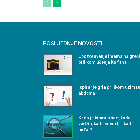
POSLJEDNJE NOVOSTI
Upozoravanje imama na greš
prilikom učenja Kur’ana
Ispiranje grla prilikom uzima
abdesta
Kada je bismila šart, kada
vadžib, kada sunnet, a kada
bid'at?