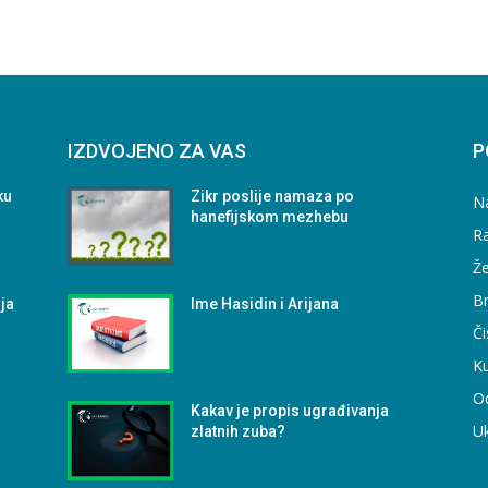
IZDVOJENO ZA VAS
P
ku
Zikr poslije namaza po
N
hanefijskom mezhebu
Ra
Že
B
nja
Ime Hasidin i Arijana
Či
Ku
O
Kakav je propis ugrađivanja
U
zlatnih zuba?