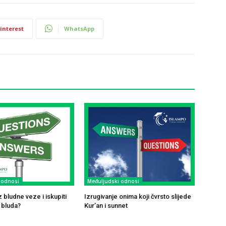
interest
WhatsApp
 odnosi
Međuljudski odnosi
z bludne veze i iskupiti
Izrugivanje onima koji čvrsto slijede
 bluda?
Kur’an i sunnet