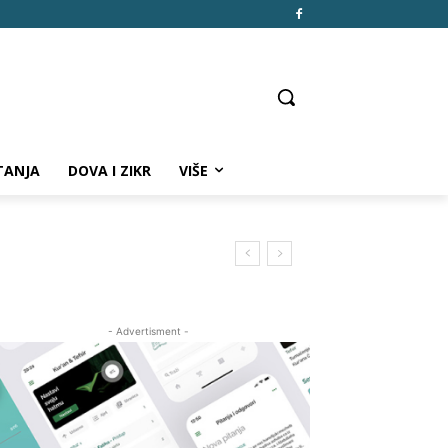
TANJA
DOVA I ZIKR
VIŠE
- Advertisment -