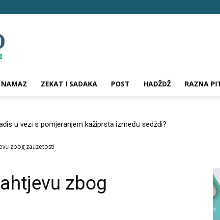
NAMAZ
ZEKAT I SADAKA
POST
HADŽDŽ
RAZNA PI
hadis u vezi s pomjeranjem kažiprsta između sedždi?
evu zbog zauzetosti
ahtjevu zbog