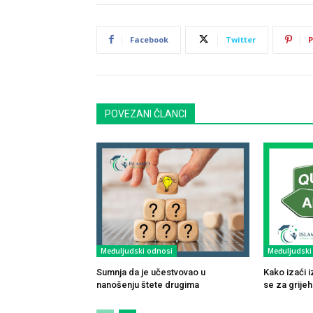
Facebook
Twitter
P
POVEZANI ČLANCI
Međuljudski odnosi
Međuljudski
Sumnja da je učestvovao u
Kako izaći i
nanošenju štete drugima
se za grijeh