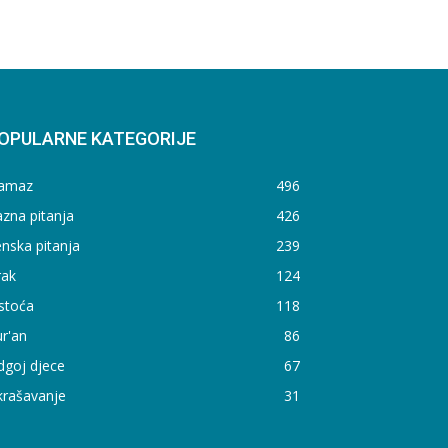
OPULARNE KATEGORIJE
amaz
496
zna pitanja
426
nska pitanja
239
rak
124
stoća
118
r'an
86
dgoj djece
67
krašavanje
31