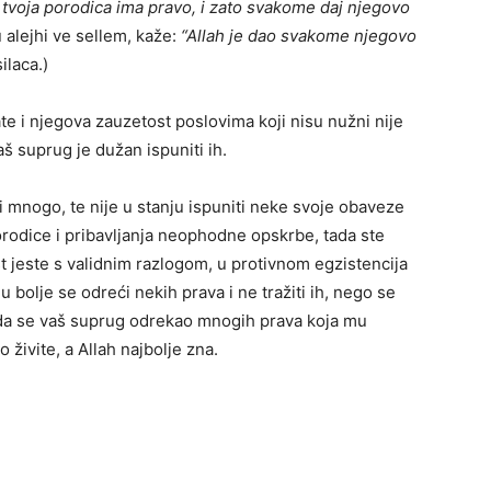
, tvoja porodica ima pravo, i zato svakome daj njegovo
 alejhi ve sellem, kaže:
“Allah je dao svakome njegovo
ilaca.)
te i njegova zauzetost poslovima koji nisu nužni nije
aš suprug je dužan ispuniti ih.
 mnogo, te nije u stanju ispuniti neke svoje obaveze
porodice i pribavljanja neophodne opskrbe, tada ste
st jeste s validnim razlogom, u protivnom egzistencija
u bolje se odreći nekih prava i ne tražiti ih, nego se
 da se vaš suprug odrekao mnogih prava koja mu
 živite, a Allah najbolje zna.