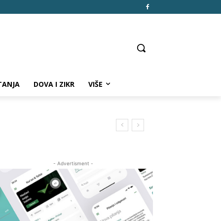
TANJA
DOVA I ZIKR
VIŠE
- Advertisment -