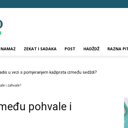
NAMAZ
ZEKAT I SADAKA
POST
HADŽDŽ
RAZNA PI
hadis u vezi s pomjeranjem kažiprsta između sedždi?
ale i zahvale?
zmeđu pohvale i