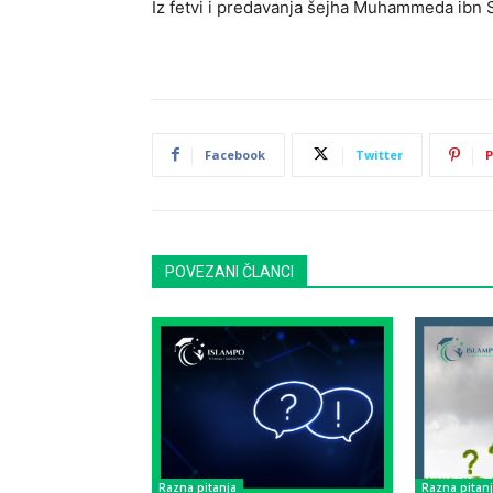
Iz fetvi i predavanja šejha Muhammeda ibn 
Facebook
Twitter
P
POVEZANI ČLANCI
Razna pitanja
Razna pitan