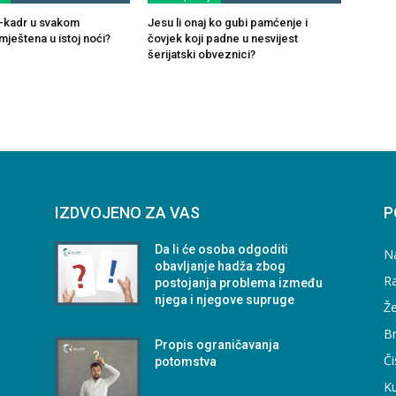
ul-kadr u svakom
Jesu li onaj ko gubi pamćenje i
ještena u istoj noći?
čovjek koji padne u nesvijest
šerijatski obveznici?
IZDVOJENO ZA VAS
P
Da li će osoba odgoditi
N
obavljanje hadža zbog
Ra
postojanja problema između
njega i njegove supruge
Že
B
Propis ograničavanja
Či
potomstva
Ku