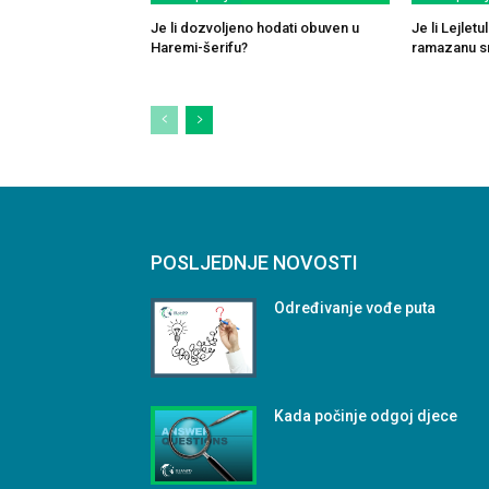
Je li dozvoljeno hodati obuven u
Je li Lejlet
Haremi-šerifu?
ramazanu sm
POSLJEDNJE NOVOSTI
Određivanje vođe puta
Kada počinje odgoj djece