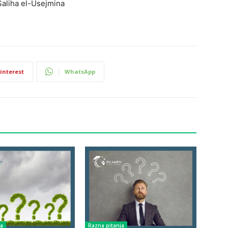
Saliha el-Usejmina
interest
WhatsApp
ja
Razna pitanja