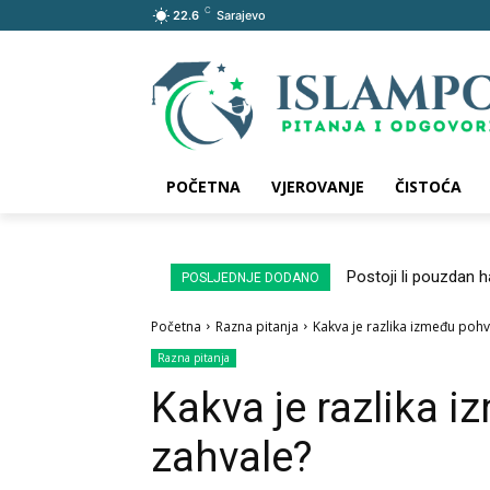
C
22.6
Sarajevo
POČETNA
VJEROVANJE
ČISTOĆA
Postoji li pouzdan 
POSLJEDNJE DODANO
Početna
Razna pitanja
Kakva je razlika između pohv
Razna pitanja
Kakva je razlika i
zahvale?