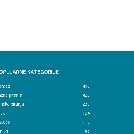
OPULARNE KATEGORIJE
amaz
496
zna pitanja
426
nska pitanja
239
rak
124
stoća
118
r'an
86