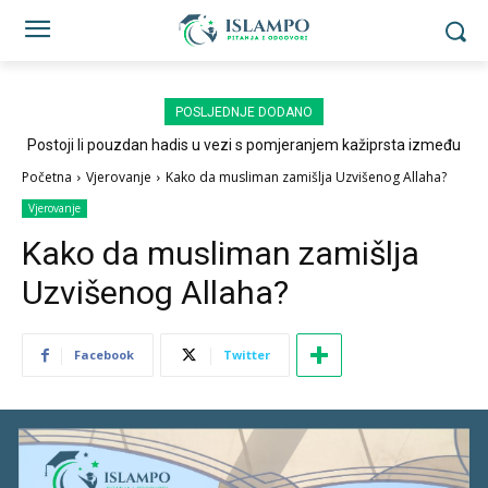
POSLJEDNJE DODANO
Postoji li pouzdan hadis u vezi s pomjeranjem kažiprsta između
sedždi?
Početna
Vjerovanje
Kako da musliman zamišlja Uzvišenog Allaha?
Vjerovanje
Kako da musliman zamišlja
Uzvišenog Allaha?
Facebook
Twitter