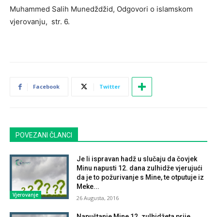
Muhammed Salih Munedždžid, Odgovori o islamskom
vjerovanju, str. 6.
Facebook
Twitter
POVEZANI ČLANCI
Je li ispravan hadž u slučaju da čovjek
Minu napusti 12. dana zulhidže vjerujući
da je to požurivanje s Mine, te otputuje iz
Meke...
Vjerovanje
26 Augusta, 2016
Napuštanje Mine 12. zulhidžeta prije