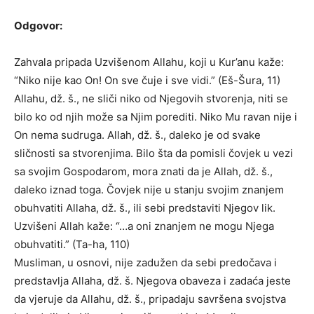
Odgovor:
Zahvala pripada Uzvišenom Allahu, koji u Kur’anu kaže:
“Niko nije kao On! On sve čuje i sve vidi.” (Eš-Šura, 11)
Allahu, dž. š., ne sliči niko od Njegovih stvorenja, niti se
bilo ko od njih može sa Njim porediti. Niko Mu ravan nije i
On nema sudruga. Allah, dž. š., daleko je od svake
sličnosti sa stvorenjima. Bilo šta da pomisli čovjek u vezi
sa svojim Gospodarom, mora znati da je Allah, dž. š.,
daleko iznad toga. Čovjek nije u stanju svojim znanjem
obuhvatiti Allaha, dž. š., ili sebi predstaviti Njegov lik.
Uzvišeni Allah kaže: “…a oni znanjem ne mogu Njega
obuhvatiti.” (Ta-ha, 110)
Musliman, u osnovi, nije zadužen da sebi predočava i
predstavlja Allaha, dž. š. Njegova obaveza i zadaća jeste
da vjeruje da Allahu, dž. š., pripadaju savršena svojstva