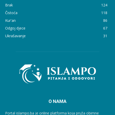
Brak
124
Čistoća
118
Kur'an
86
Odgoj djece
67
Ukrašavanje
31
O NAMA
Portal islampo.ba je online platforma koja pruža obimne