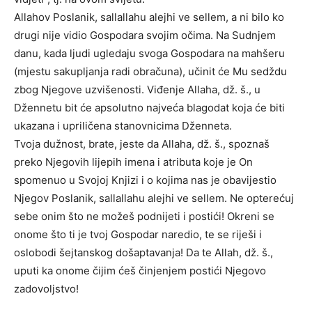
Allahov Poslanik, sallallahu alejhi ve sellem, a ni bilo ko
drugi nije vidio Gospodara svojim očima. Na Sudnjem
danu, kada ljudi ugledaju svoga Gospodara na mahšeru
(mjestu sakupljanja radi obračuna), učinit će Mu sedždu
zbog Njegove uzvišenosti. Viđenje Allaha, dž. š., u
Džennetu bit će apsolutno najveća blagodat koja će biti
ukazana i upriličena stanovnicima Dženneta.
Tvoja dužnost, brate, jeste da Allaha, dž. š., spoznaš
preko Njegovih lijepih imena i atributa koje je On
spomenuo u Svojoj Knjizi i o kojima nas je obavijestio
Njegov Poslanik, sallallahu alejhi ve sellem. Ne opterećuj
sebe onim što ne možeš podnijeti i postići! Okreni se
onome što ti je tvoj Gospodar naredio, te se riješi i
oslobodi šejtanskog došaptavanja! Da te Allah, dž. š.,
uputi ka onome čijim ćeš činjenjem postići Njegovo
zadovoljstvo!