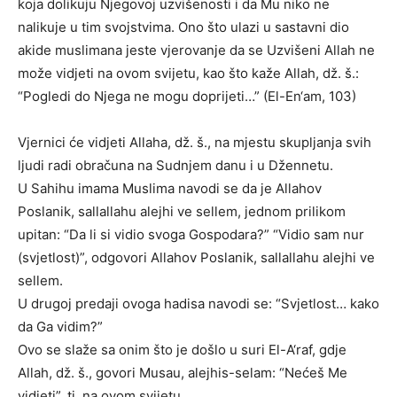
koja dolikuju Njegovoj uzvišenosti i da Mu niko ne
nalikuje u tim svojstvima. Ono što ulazi u sastavni dio
akide muslimana jeste vjerovanje da se Uzvišeni Allah ne
može vidjeti na ovom svijetu, kao što kaže Allah, dž. š.:
“Pogledi do Njega ne mogu doprijeti…” (El-En‘am, 103)
Vjernici će vidjeti Allaha, dž. š., na mjestu skupljanja svih
ljudi radi obračuna na Sudnjem danu i u Džennetu.
U Sahihu imama Muslima navodi se da je Allahov
Poslanik, sallallahu alejhi ve sellem, jednom prilikom
upitan: “Da li si vidio svoga Gospodara?” “Vidio sam nur
(svjetlost)”, odgovori Allahov Poslanik, sallallahu alejhi ve
sellem.
U drugoj predaji ovoga hadisa navodi se: “Svjetlost… kako
da Ga vidim?”
Ovo se slaže sa onim što je došlo u suri El-A‘raf, gdje
Allah, dž. š., govori Musau, alejhis-selam: “Nećeš Me
vidjeti”, tj. na ovom svijetu.