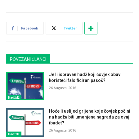
Facebook
Twitter
POVEZANI ČLANCI
Je li ispravan hadž koji čovjek obavi
koristeći falsificiran pasoš?
26 Augusta, 2016
Hadždž
Hoće li uslijed grijeha koje čovjek počini
na hadžu biti umanjena nagrada za ovaj
ibadet?
26 Augusta, 2016
Hadždž