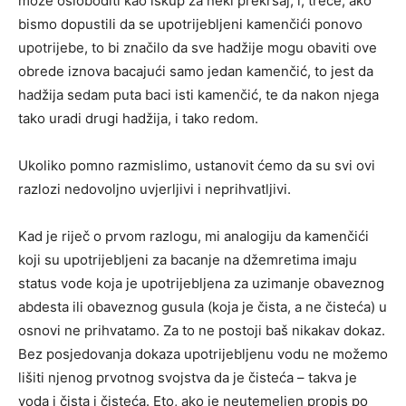
može osloboditi kao iskup za neki prekršaj; i, treće, ako
bismo dopustili da se upotrijebljeni kamenčići ponovo
upotrijebe, to bi značilo da sve hadžije mogu obaviti ove
obrede iznova bacajući samo jedan kamenčić, to jest da
hadžija sedam puta baci isti kamenčić, te da nakon njega
tako uradi drugi hadžija, i tako redom.
Ukoliko pomno razmislimo, ustanovit ćemo da su svi ovi
razlozi nedovoljno uvjerljivi i neprihvatljivi.
Kad je riječ o prvom razlogu, mi analogiju da kamenčići
koji su upotrijebljeni za bacanje na džemretima imaju
status vode koja je upotrijebljena za uzimanje obaveznog
abdesta ili obaveznog gusula (koja je čista, a ne čisteća) u
osnovi ne prihvatamo. Za to ne postoji baš nikakav dokaz.
Bez posjedovanja dokaza upotrijebljenu vodu ne možemo
lišiti njenog prvotnog svojstva da je čisteća – takva je
voda i čista i čisteća. Eto, ako je neutemeljen propis po