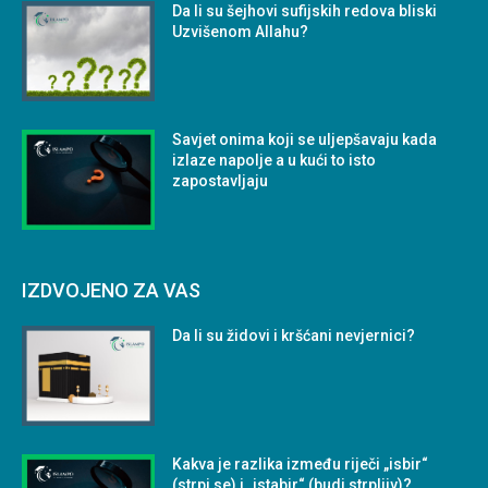
Da li su šejhovi sufijskih redova bliski
Uzvišenom Allahu?
Savjet onima koji se uljepšavaju kada
izlaze napolje a u kući to isto
zapostavljaju
IZDVOJENO ZA VAS
Da li su židovi i kršćani nevjernici?
Kakva je razlika između riječi „isbir“
(strpi se) i „istabir“ (budi strpljiv)?