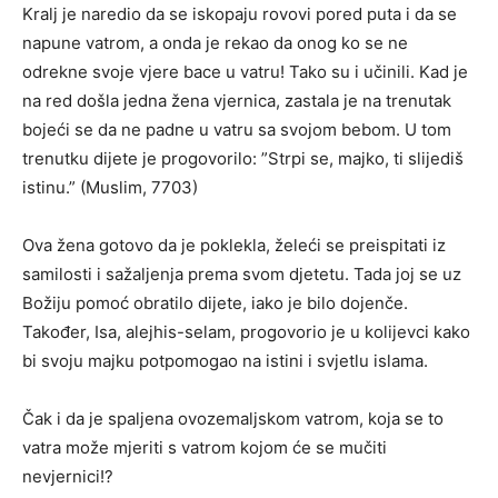
Kralj je naredio da se iskopaju rovovi pored puta i da se
napune vatrom, a onda je rekao da onog ko se ne
odrekne svoje vjere bace u vatru! Tako su i učinili. Kad je
na red došla jedna žena vjernica, zastala je na trenutak
bojeći se da ne padne u vatru sa svojom bebom. U tom
trenutku dijete je progovorilo: ”Strpi se, majko, ti slijediš
istinu.” (Muslim, 7703)
Ova žena gotovo da je poklekla, želeći se preispitati iz
samilosti i sažaljenja prema svom djetetu. Tada joj se uz
Božiju pomoć obratilo dijete, iako je bilo dojenče.
Također, Isa, alejhis-selam, progovorio je u kolijevci kako
bi svoju majku potpomogao na istini i svjetlu islama.
Čak i da je spaljena ovozemaljskom vatrom, koja se to
vatra može mjeriti s vatrom kojom će se mučiti
nevjernici!?