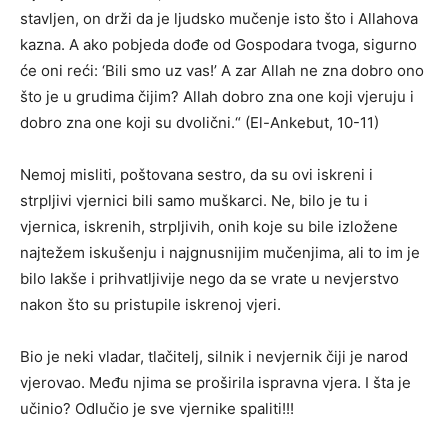
stavljen, on drži da je ljudsko mučenje isto što i Allahova
kazna. A ako pobjeda dođe od Gospodara tvoga, sigurno
će oni reći: ‘Bili smo uz vas!’ A zar Allah ne zna dobro ono
što je u grudima čijim? Allah dobro zna one koji vjeruju i
dobro zna one koji su dvolični.“ (El-Ankebut, 10-11)
Nemoj misliti, poštovana sestro, da su ovi iskreni i
strpljivi vjernici bili samo muškarci. Ne, bilo je tu i
vjernica, iskrenih, strpljivih, onih koje su bile izložene
najtežem iskušenju i najgnusnijim mučenjima, ali to im je
bilo lakše i prihvatljivije nego da se vrate u nevjerstvo
nakon što su pristupile iskrenoj vjeri.
Bio je neki vladar, tlačitelj, silnik i nevjernik čiji je narod
vjerovao. Među njima se proširila ispravna vjera. I šta je
učinio? Odlučio je sve vjernike spaliti!!!