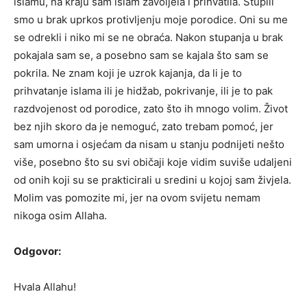
islamu, na kraju sam islam zavoljela i prihvatila. Stupili
smo u brak uprkos protivljenju moje porodice. Oni su me
se odrekli i niko mi se ne obraća. Nakon stupanja u brak
pokajala sam se, a posebno sam se kajala što sam se
pokrila. Ne znam koji je uzrok kajanja, da li je to
prihvatanje islama ili je hidžab, pokrivanje, ili je to pak
razdvojenost od porodice, zato što ih mnogo volim. Život
bez njih skoro da je nemoguć, zato trebam pomoć, jer
sam umorna i osjećam da nisam u stanju podnijeti nešto
više, posebno što su svi običaji koje vidim suviše udaljeni
od onih koji su se prakticirali u sredini u kojoj sam živjela.
Molim vas pomozite mi, jer na ovom svijetu nemam
nikoga osim Allaha.
Odgovor:
Hvala Allahu!