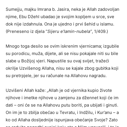
Sumejju, majku Imrana b. Jasira, neka je Allah zadovoljan
njime, Ebu Džehl ubadao je svojim kopljem u srce, sve
dok nije izdahnula. Ona je ujedno i prvi šehid u islamu.
(Preneseno iz djela “
Sijeru e'lamin-nubela”
, 1/409.)
Mnogo toga desilo se ovim iskrenim vjernicama; izgubile
su porodicu, muža, dijete, ali se nisu pokajale niti su bile
slabe u Božijoj vjeri. Napustile su ovaj svijet, tražeći
okrilje Uzvišenog Allaha, nisu se kajale zbog gubitka koji
su pretrpjele, jer su računale na Allahovu nagradu.
Uzvišeni Allah kaže: „Allah je od vjernika kupio živote
njihove i imetke njihove u zamjenu za džennet koji će im
dati – oni će se na Allahovu putu boriti, pa ubijati i ginuti.
On im je to zbilja obećao u Tevratu, i Indžilu, i Kur’anu – a
ko od Allaha dosljednije ispunjava obećanje Svoje? Zato