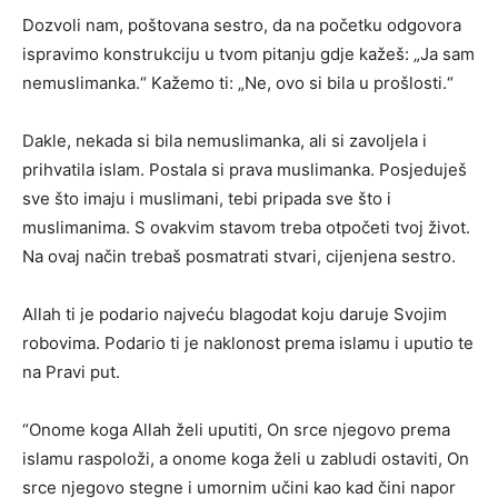
Dozvoli nam, poštovana sestro, da na početku odgovora
ispravimo konstrukciju u tvom pitanju gdje kažeš: „Ja sam
nemuslimanka.“ Kažemo ti: „Ne, ovo si bila u prošlosti.“
Dakle, nekada si bila nemuslimanka, ali si zavoljela i
prihvatila islam. Postala si prava muslimanka. Posjeduješ
sve što imaju i muslimani, tebi pripada sve što i
muslimanima. S ovakvim stavom treba otpočeti tvoj život.
Na ovaj način trebaš posmatrati stvari, cijenjena sestro.
Allah ti je podario najveću blagodat koju daruje Svojim
robovima. Podario ti je naklonost prema islamu i uputio te
na Pravi put.
“Onome koga Allah želi uputiti, On srce njegovo prema
islamu raspoloži, a onome koga želi u zabludi ostaviti, On
srce njegovo stegne i umornim učini kao kad čini napor