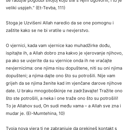
se radujte pogodbi svojoj koju ste s Njim ugovorili, i to je
veliki uspjeh.“ (Et-Tevba, 111)
Stoga je Uzvišeni Allah naredio da se one pomognu i
zaštite kako se ne bi vratile u nevjerstvo.
O vjernici, kada vam vjernice kao muhadžirke dođu,
ispitajte ih, a Allah dobro zna kakvo je vjerovanje njihovo,
pa ako se uvjerite da su vjernice onda ih ne vraćajte
nevjernicima: one njima nisu dopuštene, niti su oni njima
dopušteni; a njima dajte ono što su potrošili. Nije vam
grijeh da se njima ženite kad im vjenčane darove njihove
date. U braku mnogoboškinje ne zadržavajte! Tražite ono
što ste potrošili, a neka i one traže ono što su potrošili!
To je Allahov sud, On sudi među vama – a Allah sve zna i
mudar je. (El-Mumtehina, 10)
Tvoja nova vjera ti ne zabranjuje da prekineš kontakt s