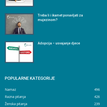
Treba li i ikamet ponavljati za
mujezinom?
Adopcija – usvajanje djece
POPULARNE KATEGORIJE
Namaz
496
Razna pitanja
426
Ženska pitanja
239