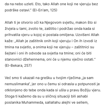
da na nebo uzleti. Eto, tako Allah one koji ne vjeruju bez
podrške ostavi.” (El-En'am, 125)
Allah ti je otvorio oči ka Njegovom svjetlu, makon što si
živjela u tami, zvolio te, zaštitio i podržao onda kada si
prihvatila vjeru u kojoj si postala omiljena. Uzvišeni Allah
kaže: „Allah je zaštitnik onih koji vjeruju i On ih izvodi iz
tmina na svjetlo, a onima koji ne vjeruju – zaštitnici su
šejtani i oni ih odvode sa svjetla na tmine; oni će biti
stanovnici džehennema, oni će u njemu vječno ostati.“
(El-Bekara, 257)
Već smo ti ukazali na grešku u tvojim riječima „ja sam
nemuslimanka“, jer ono u čemu si odrasla u potpunosti je
otklonjeno do tebe onda kada si ušla u pravu Božiju vjeru.
Stoga ti kažemo da su u sličnoj situaciji bili ashabi
poslanika Muhammeda, sallallahu alejhi ve sellem,