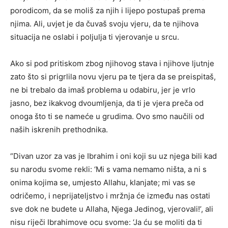
porodicom, da se moliš za njih i lijepo postupaš prema
njima. Ali, uvjet je da čuvaš svoju vjeru, da te njihova
situacija ne oslabi i poljulja ti vjerovanje u srcu.
Ako si pod pritiskom zbog njihovog stava i njihove ljutnje
zato što si prigrlila novu vjeru pa te tjera da se preispitaš,
ne bi trebalo da imaš problema u odabiru, jer je vrlo
jasno, bez ikakvog dvoumljenja, da ti je vjera preča od
onoga što ti se nameće u grudima. Ovo smo naučili od
naših iskrenih prethodnika.
“Divan uzor za vas je Ibrahim i oni koji su uz njega bili kad
su narodu svome rekli: ‘Mi s vama nemamo ništa, a ni s
onima kojima se, umjesto Allahu, klanjate; mi vas se
odričemo, i neprijateljstvo i mržnja će između nas ostati
sve dok ne budete u Allaha, Njega Jedinog, vjerovali!’, ali
nisu riječi Ibrahimove ocu svome: ‘Ja ću se moliti da ti