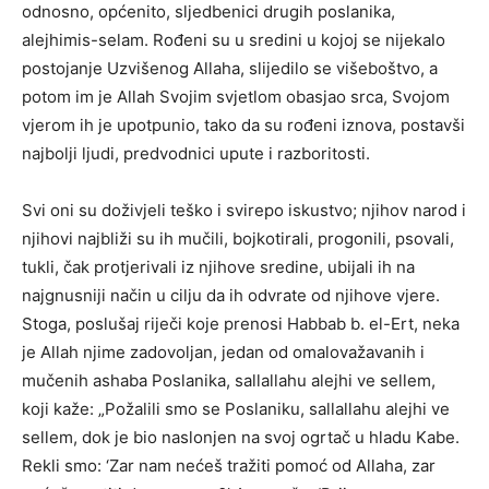
odnosno, općenito, sljedbenici drugih poslanika,
alejhimis-selam. Rođeni su u sredini u kojoj se nijekalo
postojanje Uzvišenog Allaha, slijedilo se višeboštvo, a
potom im je Allah Svojim svjetlom obasjao srca, Svojom
vjerom ih je upotpunio, tako da su rođeni iznova, postavši
najbolji ljudi, predvodnici upute i razboritosti.
Svi oni su doživjeli teško i svirepo iskustvo; njihov narod i
njihovi najbliži su ih mučili, bojkotirali, progonili, psovali,
tukli, čak protjerivali iz njihove sredine, ubijali ih na
najgnusniji način u cilju da ih odvrate od njihove vjere.
Stoga, poslušaj riječi koje prenosi Habbab b. el-Ert, neka
je Allah njime zadovoljan, jedan od omalovažavanih i
mučenih ashaba Poslanika, sallallahu alejhi ve sellem,
koji kaže: „Požalili smo se Poslaniku, sallallahu alejhi ve
sellem, dok je bio naslonjen na svoj ogrtač u hladu Kabe.
Rekli smo: ‘Zar nam nećeš tražiti pomoć od Allaha, zar