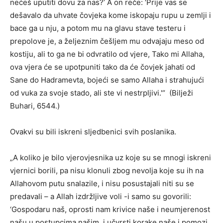
nećeš uputiti dovu za nas?’ A on reče: ‘Prije vas se
dešavalo da uhvate čovjeka kome iskopaju rupu u zemlji i
bace ga u nju, a potom mu na glavu stave testeru i
prepolove je, a željeznim češljem mu odvajaju meso od
kostiju, ali to ga ne bi odvratilo od vjere, Tako mi Allaha,
ova vjera će se upotpuniti tako da će čovjek jahati od
Sane do Hadramevta, bojeći se samo Allaha i strahujući
od vuka za svoje stado, ali ste vi nestrpljivi.'“ (Bilježi
Buhari, 6544.)
Ovakvi su bili iskreni sljedbenici svih poslanika.
„A koliko je bilo vjerovjesnika uz koje su se mnogi iskreni
vjernici borili, pa nisu klonuli zbog nevolja koje su ih na
Allahovom putu snalazile, i nisu posustajali niti su se
predavali – a Allah izdržljive voli -i samo su govorili:
‘Gospodaru naš, oprosti nam krivice naše i neumjerenost
našu u postupcima našim, i učvrsti korake naše i pomozi