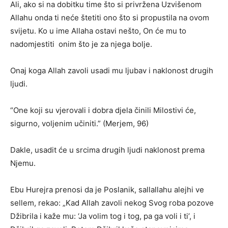
Ali, ako si na dobitku time što si privržena Uzvišenom
Allahu onda ti neće štetiti ono što si propustila na ovom
svijetu. Ko u ime Allaha ostavi nešto, On će mu to
nadomjestiti onim što je za njega bolje.
Onaj koga Allah zavoli usadi mu ljubav i naklonost drugih
ljudi.
“One koji su vjerovali i dobra djela činili Milostivi će,
sigurno, voljenim učiniti.” (Merjem, 96)
Dakle, usadit će u srcima drugih ljudi naklonost prema
Njemu.
Ebu Hurejra prenosi da je Poslanik, sallallahu alejhi ve
sellem, rekao: „Kad Allah zavoli nekog Svog roba pozove
Džibrila i kaže mu: ‘Ja volim tog i tog, pa ga voli i ti’, i