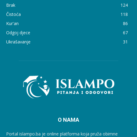
Brak
124
Čistoća
118
Kur'an
86
Odgoj djece
67
Ukrašavanje
31
O NAMA
Portal islampo.ba je online platforma koja pruža obimne