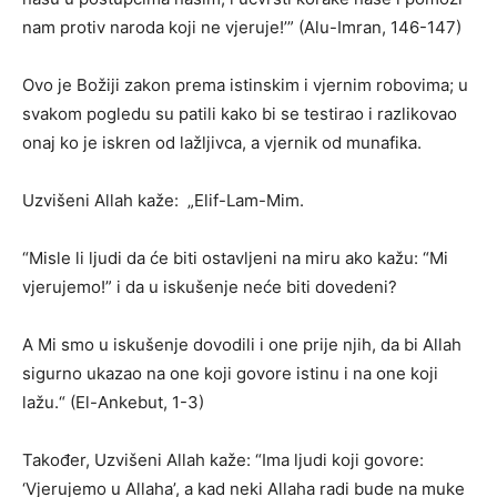
nam protiv naroda koji ne vjeruje!’” (Alu-Imran, 146-147)
Ovo je Božiji zakon prema istinskim i vjernim robovima; u
svakom pogledu su patili kako bi se testirao i razlikovao
onaj ko je iskren od lažljivca, a vjernik od munafika.
Uzvišeni Allah kaže: „Elif-Lam-Mim.
“Misle li ljudi da će biti ostavljeni na miru ako kažu: “Mi
vjerujemo!” i da u iskušenje neće biti dovedeni?
A Mi smo u iskušenje dovodili i one prije njih, da bi Allah
sigurno ukazao na one koji govore istinu i na one koji
lažu.“ (El-Ankebut, 1-3)
Također, Uzvišeni Allah kaže: “Ima ljudi koji govore:
‘Vjerujemo u Allaha’, a kad neki Allaha radi bude na muke