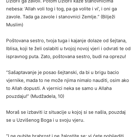
Džibril ga zavoli. Potom Džibril kaže stanovnicima
nebesa: ‘Allah voli tog i tog, pa ga volite i vi’, i oni ga
zavole. Tada ga zavole i stanovnici Zemlje.“ (Bilježi
Muslim)
Poštovana sestro, tvoja tuga i kajanje dolaze od šejtana,
Iblisa, koji te želi oslabiti u tvojoj novoj vjeri i odvrati te od
ispravnog puta. Zato, poštovana sestro, budi na oprezu!
“Sašaptavanje je posao šejtanski, da bi u brigu bacio
vjernike, mada to ne može njima nimalo nauditi, osim ako
to Allah dopusti. A vjernici neka se samo u Allaha
pouzdaju!” (Mudžadela, 10)
Moraš se izbaviti iz situacije u kojoj si se našla, pouzdaj
se u Uzvišenog Boga i u svoju vjeru.
“I ne gubite hrabrost i ne žalostite se; vi ćete pobijediti