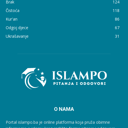
Brak
124
Čistoća
118
Kur'an
86
Odgoj djece
67
Ukrašavanje
31
O NAMA
Portal islampo.ba je online platforma koja pruža obimne