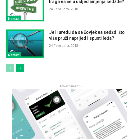
traga na čelu usljed činjenja sedžde?
24 Februara, 2018
Namaz
Je li uredu da se čovjek na sedždi što
više pruži naprijed i spusti leđa?
24 Februara, 2018
Namaz
- Advertisment -