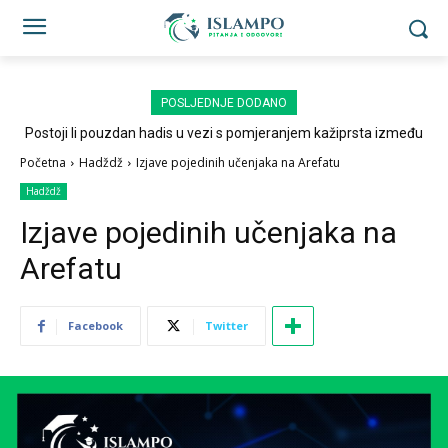
POSLJEDNJE DODANO
Postoji li pouzdan hadis u vezi s pomjeranjem kažiprsta između
sedždi?
Početna
Hadždž
Izjave pojedinih učenjaka na Arefatu
Hadždž
Izjave pojedinih učenjaka na
Arefatu
Facebook
Twitter