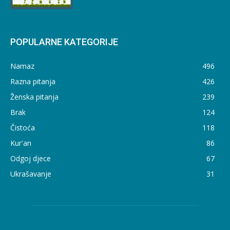
POPULARNE KATEGORIJE
Namaz
496
Razna pitanja
426
Ženska pitanja
239
Brak
124
Čistoća
118
Kur'an
86
Odgoj djece
67
Ukrašavanje
31