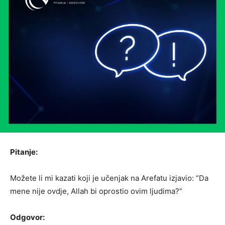
Pitanje:
Možete li mi kazati koji je učenjak na Arefatu izjavio: “Da
mene nije ovdje, Allah bi oprostio ovim ljudima?”
Odgovor: