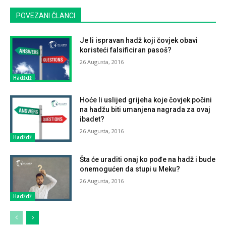
POVEZANI ČLANCI
Je li ispravan hadž koji čovjek obavi
koristeći falsificiran pasoš?
26 Augusta, 2016
Hadždž
Hoće li uslijed grijeha koje čovjek počini
na hadžu biti umanjena nagrada za ovaj
ibadet?
26 Augusta, 2016
Hadždž
Šta će uraditi onaj ko pođe na hadž i bude
onemogućen da stupi u Meku?
26 Augusta, 2016
Hadždž