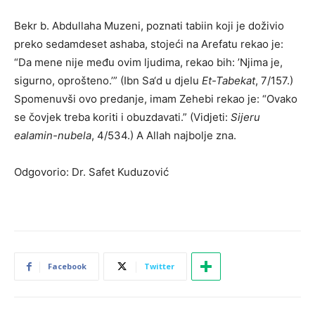
Bekr b. Abdullaha Muzeni, poznati tabiin koji je doživio
preko sedamdeset ashaba, stojeći na Arefatu rekao je:
“Da mene nije među ovim ljudima, rekao bih: ’Njima je,
sigurno, oprošteno.’” (Ibn Sa‘d u djelu
Et-Tabekat
, 7/157.)
Spomenuvši ovo predanje, imam Zehebi rekao je: “Ovako
se čovjek treba koriti i obuzdavati.” (Vidjeti:
Sijeru
ealamin-nubela
, 4/534.) A Allah najbolje zna.
Odgovorio: Dr. Safet Kuduzović
Facebook
Twitter