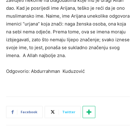
zavidjeti nekome na blagodatima koje mu je dragi Allah
dao. Kad je posrijedi ime Arijana, teško je reći da je ono
muslimansko ime. Naime, ime Arijana unekolike odgovora
imenici “urjana” koja znači: naga ženska osoba, ona koja
na sebi nema odjeće. Prema tome, ova se imena moraju
izbjegavati, zato što nemaju lijepo značenje; svako iznese
svoje ime, to jest, ponaša se sukladno značenju svog
imena. A Allah najbolje zna.
Odgovorio: Abdurrahman Kuduzović
Facebook
Twitter