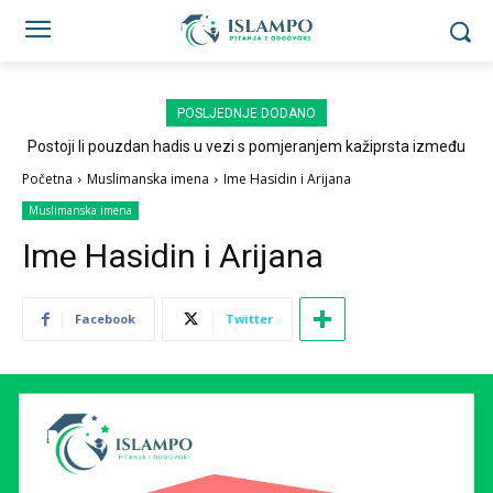
POSLJEDNJE DODANO
Postoji li pouzdan hadis u vezi s pomjeranjem kažiprsta između
sedždi?
Početna
Muslimanska imena
Ime Hasidin i Arijana
Muslimanska imena
Ime Hasidin i Arijana
Facebook
Twitter