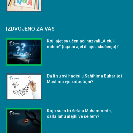
IZDVOJENO ZA VAS
Koji ajet su učenjaci nazvali „Ajetul-
mihne“ (ispitni ajet ili ajet iskušenja)?
Da li su svi hadisi u Sahihima Buharije i
Muslima vjerodostojni?
Koja su to tri šefata Muhammeda,
sallallahu alejhi ve sellem?