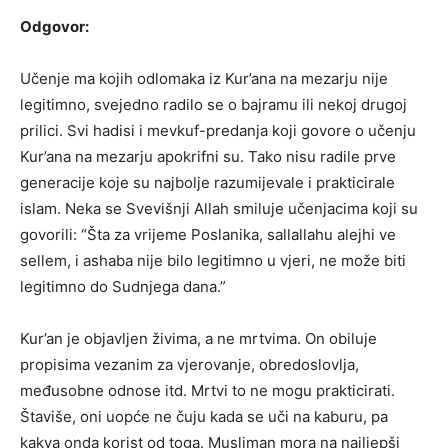
Odgovor:
Učenje ma kojih odlomaka iz Kur’ana na mezarju nije
legitimno, svejedno radilo se o bajramu ili nekoj drugoj
prilici. Svi hadisi i mevkuf-predanja koji govore o učenju
Kur’ana na mezarju apokrifni su. Tako nisu radile prve
generacije koje su najbolje razumijevale i prakticirale
islam. Neka se Svevišnji Allah smiluje učenjacima koji su
govorili: “Šta za vrijeme Poslanika, sallallahu alejhi ve
sellem, i ashaba nije bilo legitimno u vjeri, ne može biti
legitimno do Sudnjega dana.”
Kur’an je objavljen živima, a ne mrtvima. On obiluje
propisima vezanim za vjerovanje, obredoslovlja,
međusobne odnose itd. Mrtvi to ne mogu prakticirati.
Štaviše, oni uopće ne čuju kada se uči na kaburu, pa
kakva onda korist od toga. Musliman mora na najljepši