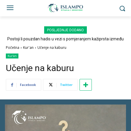
POSLJEDNJE DODANO
Postoji li pouzdan hadis u vezi s pomjeranjem kažiprsta između
sedždi?
Početna
Kur'an
Učenje na kaburu
Kur'an
Učenje na kaburu
Facebook
Twitter