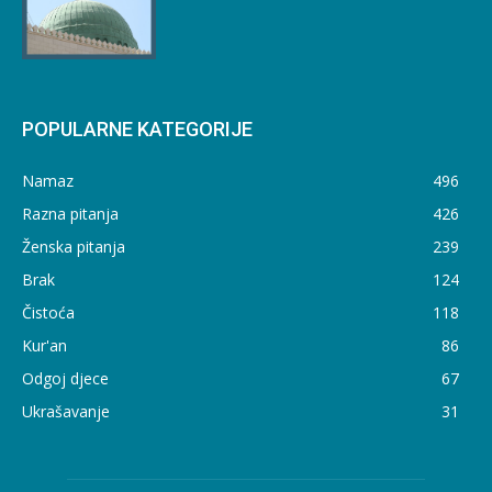
POPULARNE KATEGORIJE
Namaz
496
Razna pitanja
426
Ženska pitanja
239
Brak
124
Čistoća
118
Kur'an
86
Odgoj djece
67
Ukrašavanje
31