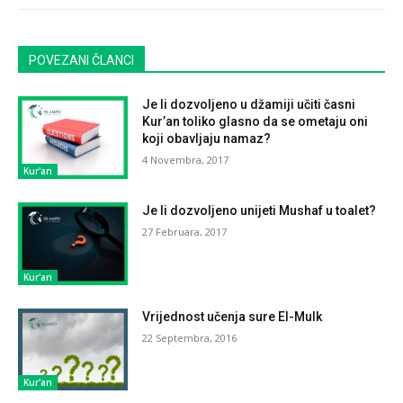
POVEZANI ČLANCI
Je li dozvoljeno u džamiji učiti časni
Kur’an toliko glasno da se ometaju oni
koji obavljaju namaz?
4 Novembra, 2017
Kur'an
Je li dozvoljeno unijeti Mushaf u toalet?
27 Februara, 2017
Kur'an
Vrijednost učenja sure El-Mulk
22 Septembra, 2016
Kur'an