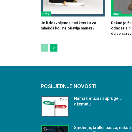
Brak
Brak
Je li dozvoljeno udati kćerku za
Rekao je žen
mladića koji ne obavlja namaz?
odnose s nj
da se razv
POSLJEDNJE NOVOSTI
Namaz muža i supruge u
džematu
Sjedenje, kratka pauza, nakon