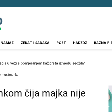
NAMAZ
ZEKAT I SADAKA
POST
HADŽDŽ
RAZNA PI
hadis u vezi s pomjeranjem kažiprsta između sedždi?
je muslimanka
kom čija majka nije