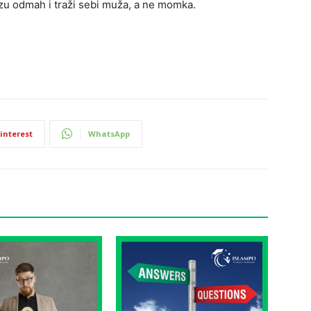
ezu odmah i traži sebi muža, a ne momka.
interest
WhatsApp