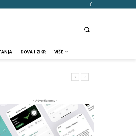
TANJA
DOVA I ZIKR
VIŠE
- Advertisment -