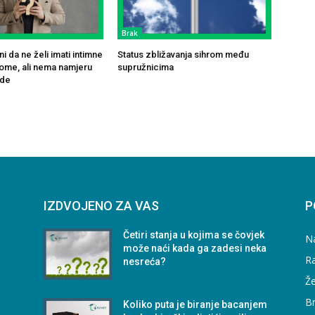
Brak
i da ne želi imati intimne
Status zbližavanja sihrom među
ome, ali nema namjeru
supružnicima
ede
IZDVOJENO ZA VAS
P
Četiri stanja u kojima se čovjek
N
može naći kada ga zadesi neka
Ra
nesreća?
Že
B
Koliko puta je biranje bacanjem