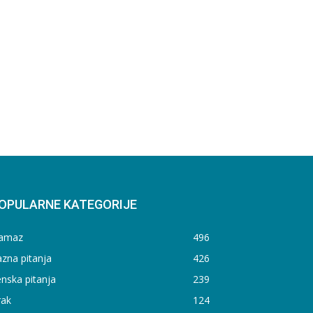
OPULARNE KATEGORIJE
amaz
496
zna pitanja
426
nska pitanja
239
rak
124