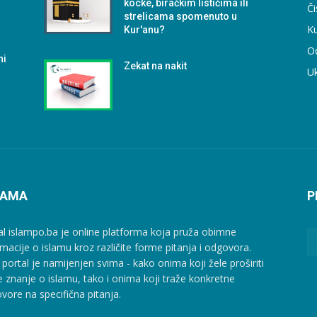
kocke, biračkim listićima ili
Či
strelicama spomenuto u
Ku
Kur'anu?
O
ni
Zekat na nakit
U
NAMA
P
al islampo.ba je online platforma koja pruža obimne
rmacije o islamu kroz različite forme pitanja i odgovora.
 portal je namijenjen svima - kako onima koji žele proširiti
e znanje o islamu, tako i onima koji traže konkretne
vore na specifična pitanja.