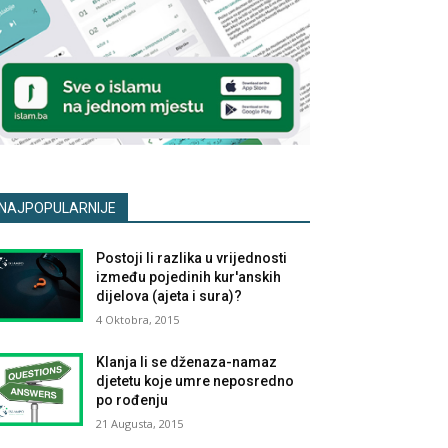
NAJPOPULARNIJE
Postoji li razlika u vrijednosti
između pojedinih kur'anskih
dijelova (ajeta i sura)?
4 Oktobra, 2015
Klanja li se dženaza-namaz
djetetu koje umre neposredno
po rođenju
21 Augusta, 2015