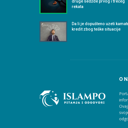
druge sedžde prvog i trećeg
rekata
Da li je dopušteno uzeti kamat
kredit zbog teške situacije
O 
Port
info
Ovaj
svoj
odgo