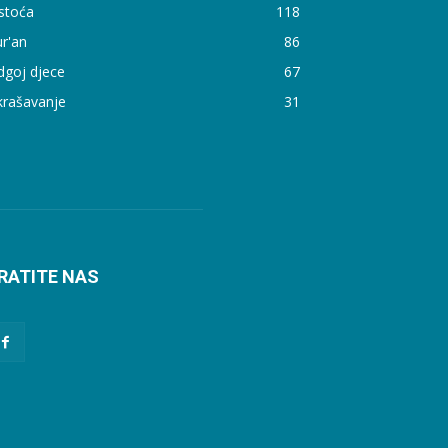
stoća
118
r'an
86
dgoj djece
67
krašavanje
31
RATITE NAS