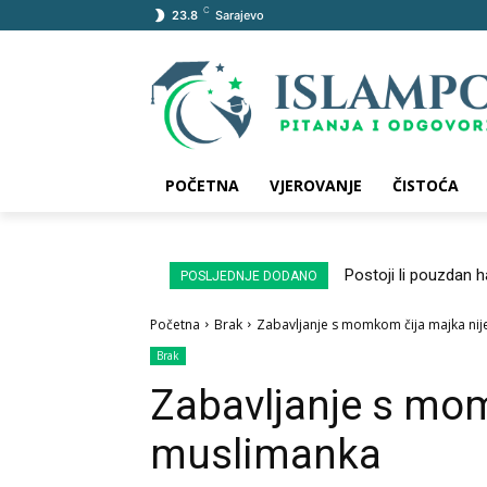
C
23.8
Sarajevo
POČETNA
VJEROVANJE
ČISTOĆA
Postoji li pouzdan 
POSLJEDNJE DODANO
Početna
Brak
Zabavljanje s momkom čija majka ni
Brak
Zabavljanje s mom
muslimanka