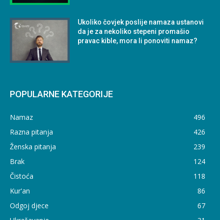
Ukoliko čovjek poslije namaza ustanovi
da je za nekoliko stepeni promašio
pravac kible, mora li ponoviti namaz?
POPULARNE KATEGORIJE
Namaz
496
Razna pitanja
426
Ženska pitanja
239
Brak
124
Čistoća
118
Kur'an
86
Odgoj djece
67