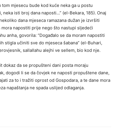
s u tom mjesecu bude kod kuće neka ga u postu
i, neka isti broj dana naposti…” (el-Bekara, 185). Onaj
nekoliko dana mjeseca ramazana dužan je izvršiti
ora napostiti prije nego što nastupi sljedeći
lahu anha, govorila: “Događalo se da moram napostiti
h stigla učiniti sve do mjeseca šabana” (el-Buhari,
Vjerovjesnik, sallallahu alejhi ve sellem, bio kod nje.
čit dokaz da se propušteni dani posta moraju
ak, dogodi li se da čovjek ne naposti propuštene dane,
jati za to i tražiti oprost od Gospodara, a te dane mora
eza napaštanja ne spada uslijed odlaganja.