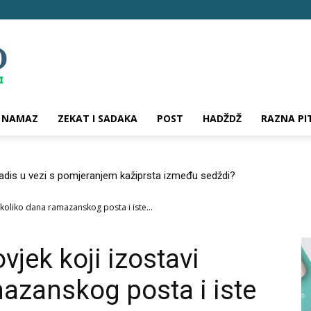
NAMAZ
ZEKAT I SADAKA
POST
HADŽDŽ
RAZNA PI
hadis u vezi s pomjeranjem kažiprsta između sedždi?
nekoliko dana ramazanskog posta i iste...
ovjek koji izostavi
azanskog posta i iste