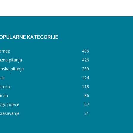
OPULARNE KATEGORIJE
amaz
496
zna pitanja
426
nska pitanja
239
rak
124
stoća
118
r'an
86
dgoj djece
67
krašavanje
31