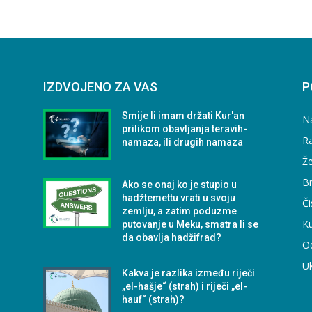
IZDVOJENO ZA VAS
P
Smije li imam držati Kur'an
N
prilikom obavljanja teravih-
Ra
namaza, ili drugih namaza
Že
B
Ako se onaj ko je stupio u
hadžtemettu vrati u svoju
Či
zemlju, a zatim poduzme
Ku
putovanje u Meku, smatra li se
da obavlja hadžifrad?
O
U
Kakva je razlika između riječi
„el-hašje“ (strah) i riječi „el-
hauf“ (strah)?