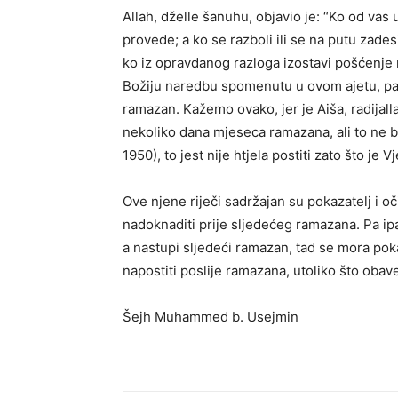
Allah, dželle šanuhu, objavio je: “Ko od va
provede; a ko se razboli ili se na putu zades
ko iz opravdanog razloga izostavi pošćenje 
Božiju naredbu spomenutu u ovom ajetu, pa m
ramazan. Kažemo ovako, jer je Aiša, radijal
nekoliko dana mjeseca ramazana, ali to ne bi
1950), to jest nije htjela postiti zato što je 
Ove njene riječi sadržajan su pokazatelj i o
nadoknaditi prije sljedećeg ramazana. Pa ip
a nastupi sljedeći ramazan, tad se mora poka
napostiti poslije ramazana, utoliko što obav
Šejh Muhammed b. Usejmin