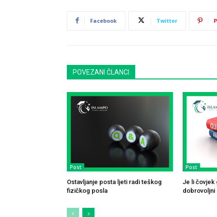
Facebook
Twitter
P
POVEZANI ČLANCI
Post
Post
Ostavljanje posta ljeti radi teškog
Je li čovje
fizičkog posla
dobrovoljni