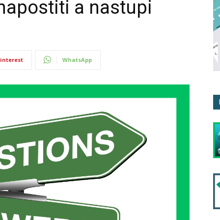
napostiti a nastupi
interest
WhatsApp