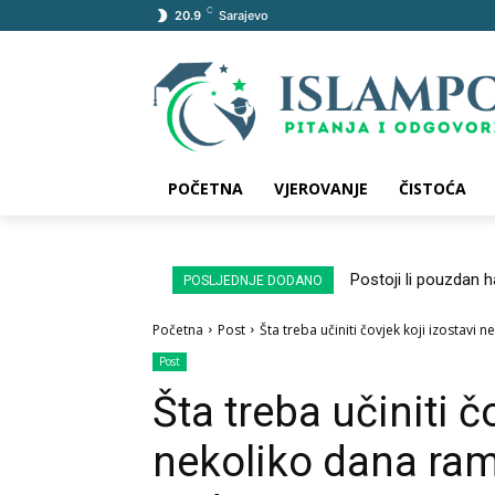
C
20.9
Sarajevo
POČETNA
VJEROVANJE
ČISTOĆA
Postoji li pouzdan 
POSLJEDNJE DODANO
Početna
Post
Šta treba učiniti čovjek koji izostavi 
Post
Šta treba učiniti č
nekoliko dana ram