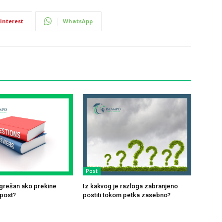
interest
WhatsApp
Post
k grešan ako prekine
Iz kakvog je razloga zabranjeno
 post?
postiti tokom petka zasebno?