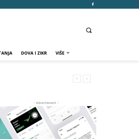
TANJA
DOVA I ZIKR
VIŠE
- Advertisment -