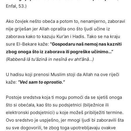
Enfal, 53.)
Ako čovjek nešto obeća a potom to, nenamjerno, zaboravi
nije griješan jer Allah oprašta ono što ljudi učine iz
zaborava kako to kazuju Kur’an i Hadis. Tako se na kraju
sure El-Bekare kaže:
“
Gospodaru naš nemoj nas kazniti
zbog onoga što iz zaborava ili pogreške učinimo…
”
(Rabbenā lā tu'āzinā in nesīnā ev aht'ānā…)
U hadisu koji prenosi Muslim stoji da Allah na ove riječi
kaže:
“
Već sam to oprostio.
“
Postoje sredstva koja ti mogu pomoći da se sjetiš onoga
što si obećala, kao što su podsjetnici (bilježnice ili
elektronski podsjetnici) u koje možeš pribilježiti termine.
Ovo sredstvo je uspješno, jer mnogi ljudi bi zaboravili šta
su sve dogovorili, te zbog toga upotrebljavaju ovakve