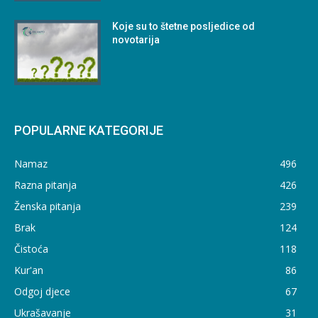
Koje su to štetne posljedice od
novotarija
POPULARNE KATEGORIJE
Namaz
496
Razna pitanja
426
Ženska pitanja
239
Brak
124
Čistoća
118
Kur'an
86
Odgoj djece
67
Ukrašavanje
31