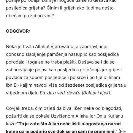
poslije porođaja. Da li je moguće da se to dešava kao
posljedica grijeha? Činim li grijeh ako ljudima nešto
obećam pa zaboravim?
ODGOVOR:
Neka je hvala Allahu! Vjerovatno je zaboravljanje,
odnosno slabljenje pamćenja nastupilo kao posljedica
porođaja i toga se ne treba plašiti. Dešava se i da se
zaboravljanje pojavi kao posljedica griješenja jer grijesi
povlače za sobom posljedice i po srce i po tijelo. Imam
Ibn El-Kajjim navodi više od šezdeset posljedica grijeha u
vrijednom djelu
Ed-da'u ved-deva'u (Bolest i lijek
)
.
Čovjek treba, čim osjeti da biva lišen neke od blagodati,
požuriti da se pokaje Uzvišenom Allahu jer On u Kur'anu
kaže:
“
To je zato što Allah neće lišiti blagostanja narod
kome ga je podario sve dok se on sam ne promijeni.
“
(El-