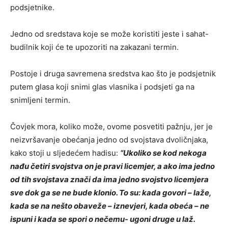
podsjetnike.
Jedno od sredstava koje se može koristiti jeste i sahat-
budilnik koji će te upozoriti na zakazani termin.
Postoje i druga savremena sredstva kao što je podsjetnik
putem glasa koji snimi glas vlasnika i podsjeti ga na
snimljeni termin.
Čovjek mora, koliko može, ovome posvetiti pažnju, jer je
neizvršavanje obećanja jedno od svojstava dvoličnjaka,
kako stoji u sljedećem hadisu:
“
Ukoliko se kod nekoga
nađu četiri svojstva on je pravi licemjer, a ako ima jedno
od tih svojstava znači da ima jedno svojstvo licemjera
sve dok ga se ne bude klonio. To su: kada govori – laže,
kada se na nešto obaveže – iznevjeri, kada obeća – ne
ispuni i kada se spori o nečemu- ugoni druge u laž.