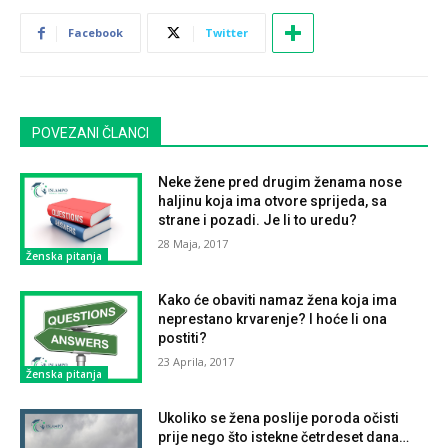
Facebook
Twitter
POVEZANI ČLANCI
Neke žene pred drugim ženama nose
haljinu koja ima otvore sprijeda, sa
strane i pozadi. Je li to uredu?
28 Maja, 2017
Ženska pitanja
Kako će obaviti namaz žena koja ima
neprestano krvarenje? I hoće li ona
postiti?
23 Aprila, 2017
Ženska pitanja
Ukoliko se žena poslije poroda očisti
prije nego što istekne četrdeset dana…