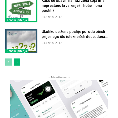
Kako će obaviti namaz žena koja ima
neprestano krvarenje? I hoće li ona
postiti?
23 Aprila, 2017
Ženska pitanja
Ukoliko se žena poslije poroda očisti
prije nego što istekne četrdeset dana…
23 Aprila, 2017
Ženska pitanja
- Advertisment -