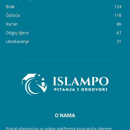
Brak
124
Čistoća
118
Kur'an
86
Odgoj djece
67
Ukrašavanje
31
O NAMA
Portal islampo.ba je online platforma koja pruža obimne