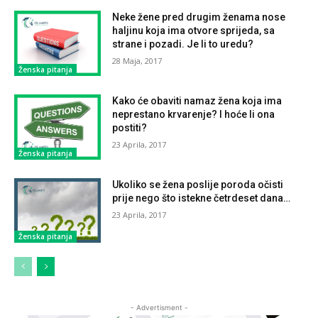
Neke žene pred drugim ženama nose
haljinu koja ima otvore sprijeda, sa
strane i pozadi. Je li to uredu?
28 Maja, 2017
Ženska pitanja
Kako će obaviti namaz žena koja ima
neprestano krvarenje? I hoće li ona
postiti?
23 Aprila, 2017
Ženska pitanja
Ukoliko se žena poslije poroda očisti
prije nego što istekne četrdeset dana…
23 Aprila, 2017
Ženska pitanja
- Advertisment -