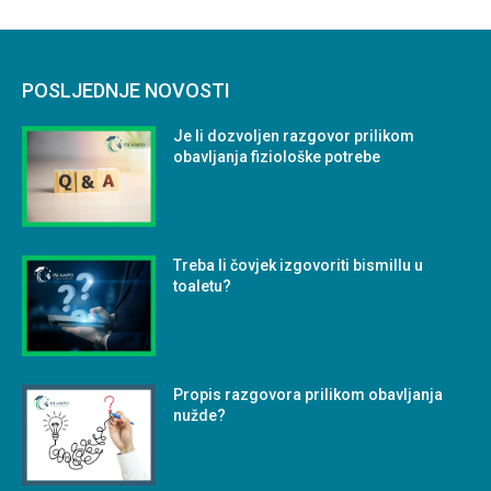
POSLJEDNJE NOVOSTI
Je li dozvoljen razgovor prilikom
obavljanja fiziološke potrebe
Treba li čovjek izgovoriti bismillu u
toaletu?
Propis razgovora prilikom obavljanja
nužde?