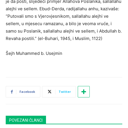
je da posti, slijedeći primjer Allahova Poslanika, sallallahu
alejhi ve sellem. Ebud-Derda, radijallahu anhu, kazivaše:
“Putovali smo s Vjerovjesnikom, sallallahu alejhi ve
sellem, u mjesecu ramazanu, a bilo je veoma vruće, i
samo su Poslanik, sallallahu alejhi ve sellem, i Abdullah b.
Revaha postili.” (el-Buhari, 1945, i Muslim, 1122)
Šejh Muhammed b. Usejmin
Facebook
Twitter
POVEZANI ČLANCI