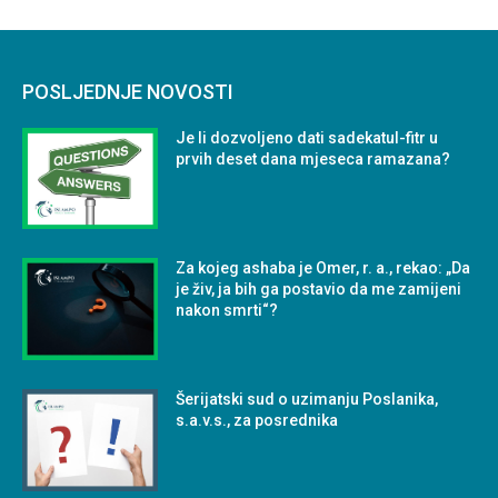
POSLJEDNJE NOVOSTI
Je li dozvoljeno dati sadekatul-fitr u
prvih deset dana mjeseca ramazana?
Za kojeg ashaba je Omer, r. a., rekao: „Da
je živ, ja bih ga postavio da me zamijeni
nakon smrti“?
Šerijatski sud o uzimanju Poslanika,
s.a.v.s., za posrednika