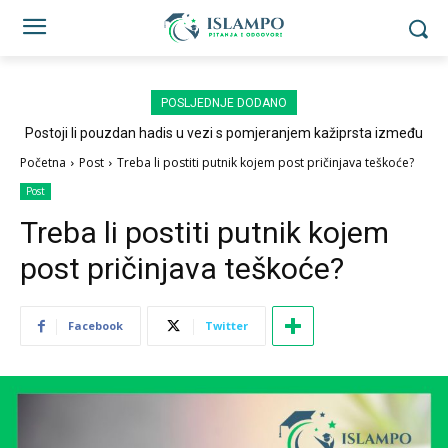
POSLJEDNJE DODANO
Postoji li pouzdan hadis u vezi s pomjeranjem kažiprsta između
sedždi?
Početna
Post
Treba li postiti putnik kojem post pričinjava teškoće?
Post
Treba li postiti putnik kojem
post pričinjava teškoće?
Facebook
Twitter