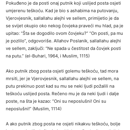
Pokuđeno je da posti onaj putnik koji uslijed posta osjeti
umjerenu teškoću. Kad je bio s ashabima na putovanju,
Vjerovjesnik, sallallahu alejhi ve sellem, primijetio je da
se svijet okupio oko nekog čovjeka praveći mu hlad, pa je
upitao: “Šta se dogodilo ovom čovjeku?” “On posti, pa mu
je pozlilo”, odgovoriše. Allahov Poslanik, sallallahu alejhi
ve sellem, zaključi: “Ne spada u čestitost da čovjek posti
na putu.” (el-Buhari, 1964, i Muslim, 1115)
Ako putnik zbog posta osjeti golemu teškoću, tad mora
mrsiti, jer je Vjerovjesnik, sallallahu alejhi ve sellem, na
putu prekinuo post kad su mu se neki ljudi požalili na
teškoću uslijed posta. Rečeno mu je da neki ljudi i dalje
poste, na šta je kazao: “Oni su neposlušni! Oni su
neposlušni!” (Muslim, 1114)
A ako putnik zbog posta ne osjeti nikakvu teškoću, bolje