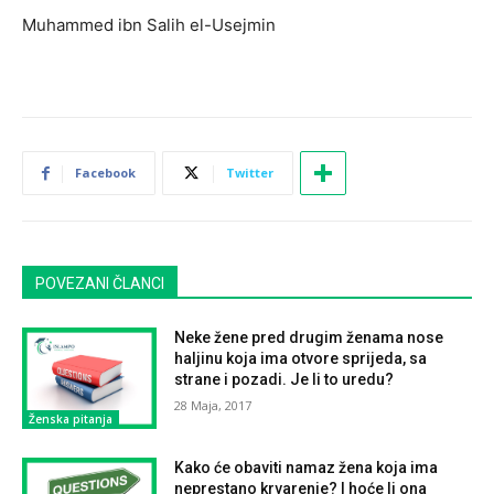
Muhammed ibn Salih el-Usejmin
Facebook
Twitter
POVEZANI ČLANCI
Neke žene pred drugim ženama nose
haljinu koja ima otvore sprijeda, sa
strane i pozadi. Je li to uredu?
28 Maja, 2017
Ženska pitanja
Kako će obaviti namaz žena koja ima
neprestano krvarenje? I hoće li ona