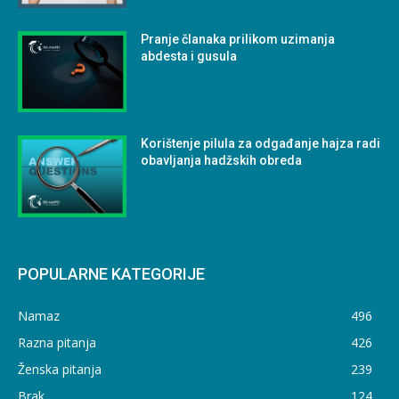
Pranje članaka prilikom uzimanja
abdesta i gusula
Korištenje pilula za odgađanje hajza radi
obavljanja hadžskih obreda
POPULARNE KATEGORIJE
Namaz
496
Razna pitanja
426
Ženska pitanja
239
Brak
124