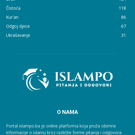
Čistoća
118
Kur'an
86
Odgoj djece
67
Ukrašavanje
31
O NAMA
Portal islampo.ba je online platforma koja pruža obimne
informacije o islamu kroz različite forme pitanja i odgovora.