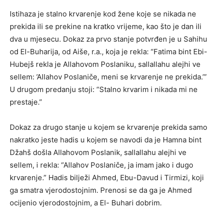
Istihaza je stalno krvarenje kod žene koje se nikada ne
prekida ili se prekine na kratko vrijeme, kao što je dan ili
dva u mjesecu. Dokaz za prvo stanje potvrđen je u Sahihu
od El-Buharija, od Aiše, r.a., koja je rekla: “Fatima bint Ebi-
Hubejš rekla je Allahovom Poslaniku, sallallahu alejhi ve
sellem: ’Allahov Poslaniče, meni se krvarenje ne prekida.’”
U drugom predanju stoji: “Stalno krvarim i nikada mi ne
prestaje.”
Dokaz za drugo stanje u kojem se krvarenje prekida samo
nakratko jeste hadis u kojem se navodi da je Hamna bint
Džahš došla Allahovom Poslanik, sallallahu alejhi ve
sellem, i rekla: “Allahov Poslaniče, ja imam jako i dugo
krvarenje.” Hadis bilježi Ahmed, Ebu-Davud i Tirmizi, koji
ga smatra vjerodostojnim. Prenosi se da ga je Ahmed
ocijenio vjerodostojnim, a El- Buhari dobrim.