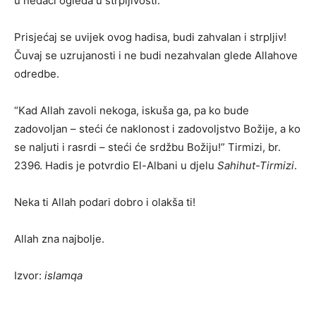
u nedaći ogleda u strpljivosti.
Prisjećaj se uvijek ovog hadisa, budi zahvalan i strpljiv!
Čuvaj se uzrujanosti i ne budi nezahvalan glede Allahove
odredbe.
“Kad Allah zavoli nekoga, iskuša ga, pa ko bude
zadovoljan – steći će naklonost i zadovoljstvo Božije, a ko
se naljuti i rasrdi – steći će srdžbu Božiju!” Tirmizi, br.
2396. Hadis je potvrdio El-Albani u djelu
Sahihut-Tirmizi
.
Neka ti Allah podari dobro i olakša ti!
Allah zna najbolje.
Izvor:
islamqa