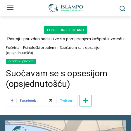
POSLJEDNJE DODANO
Postoji li pouzdan hadis u vezi s pomjeranjem kažiprsta između
sedždi?
Početna
Psihološki problemi
Suočavam se s opsesijom
(opsjednutošću)
Psihološki problemi
Suočavam se s opsesijom
(opsjednutošću)
Facebook
Twitter