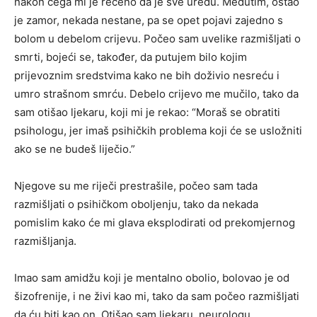
nakon čega mi je rečeno da je sve uredu. Međutim, ostao
je zamor, nekada nestane, pa se opet pojavi zajedno s
bolom u debelom crijevu. Počeo sam uvelike razmišljati o
smrti, bojeći se, također, da putujem bilo kojim
prijevoznim sredstvima kako ne bih doživio nesreću i
umro strašnom smrću. Debelo crijevo me mučilo, tako da
sam otišao ljekaru, koji mi je rekao: “Moraš se obratiti
psihologu, jer imaš psihičkih problema koji će se usložniti
ako se ne budeš liječio.”
Njegove su me riječi prestrašile, počeo sam tada
razmišljati o psihičkom oboljenju, tako da nekada
pomislim kako će mi glava eksplodirati od prekomjernog
razmišljanja.
Imao sam amidžu koji je mentalno obolio, bolovao je od
šizofrenije, i ne živi kao mi, tako da sam počeo razmišljati
da ću biti kao on. Otišao sam ljekaru, neurologu,