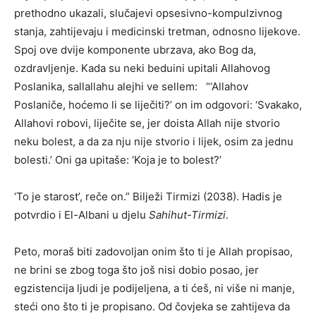
prethodno ukazali, slučajevi opsesivno-kompulzivnog
stanja, zahtijevaju i medicinski tretman, odnosno lijekove.
Spoj ove dvije komponente ubrzava, ako Bog da,
ozdravljenje. Kada su neki beduini upitali Allahovog
Poslanika, sallallahu alejhi ve sellem: “‘Allahov
Poslaniče, hoćemo li se liječiti?’ on im odgovori: ‘Svakako,
Allahovi robovi, liječite se, jer doista Allah nije stvorio
neku bolest, a da za nju nije stvorio i lijek, osim za jednu
bolesti.’ Oni ga upitaše: ‘Koja je to bolest?’
‘To je starost’, reče on.” Bilježi Tirmizi (2038). Hadis je
potvrdio i El-Albani u djelu
Sahihut-Tirmizi
.
Peto, moraš biti zadovoljan onim što ti je Allah propisao,
ne brini se zbog toga što još nisi dobio posao, jer
egzistencija ljudi je podijeljena, a ti ćeš, ni više ni manje,
steći ono što ti je propisano. Od čovjeka se zahtijeva da