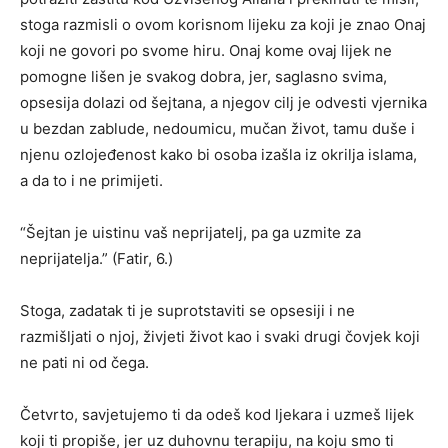
stoga razmisli o ovom korisnom lijeku za koji je znao Onaj
koji ne govori po svome hiru. Onaj kome ovaj lijek ne
pomogne lišen je svakog dobra, jer, saglasno svima,
opsesija dolazi od šejtana, a njegov cilj je odvesti vjernika
u bezdan zablude, nedoumicu, mučan život, tamu duše i
njenu ozlojeđenost kako bi osoba izašla iz okrilja islama,
a da to i ne primijeti.
“Šejtan je uistinu vaš neprijatelj, pa ga uzmite za
neprijatelja.” (Fatir, 6.)
Stoga, zadatak ti je suprotstaviti se opsesiji i ne
razmišljati o njoj, živjeti život kao i svaki drugi čovjek koji
ne pati ni od čega.
Četvrto, savjetujemo ti da odeš kod ljekara i uzmeš lijek
koji ti propiše, jer uz duhovnu terapiju, na koju smo ti