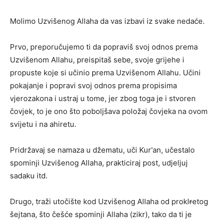
Molimo Uzvišenog Allaha da vas izbavi iz svake nedaće.
Prvo, preporučujemo ti da popraviš svoj odnos prema
Uzvišenom Allahu, preispitaš sebe, svoje grijehe i
propuste koje si učinio prema Uzvišenom Allahu. Učini
pokajanje i popravi svoj odnos prema propisima
vjerozakona i ustraj u tome, jer zbog toga je i stvoren
čovjek, to je ono što poboljšava položaj čovjeka na ovom
svijetu i na ahiretu.
Pridržavaj se namaza u džematu, uči Kur'an, učestalo
spominji Uzvišenog Allaha, prakticiraj post, udjeljuj
sadaku itd.
Drugo, traži utočište kod Uzvišenog Allaha od prokl
r
etog
šejtana, što češće spominji Allaha (zikr), tako da ti je