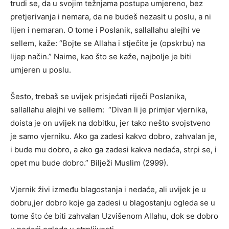
trudi se, da u svojim težnjama postupa umjereno, bez
pretjerivanja i nemara, da ne budeš nezasit u poslu, a ni
lijen i nemaran. O tome i Poslanik, sallallahu alejhi ve
sellem, kaže: “Bojte se Allaha i stječite je (opskrbu) na
lijep način.” Naime, kao što se kaže, najbolje je biti
umjeren u poslu.
Šesto, trebaš se uvijek prisjećati riječi Poslanika,
sallallahu alejhi ve sellem: “Divan li je primjer vjernika,
doista je on uvijek na dobitku, jer tako nešto svojstveno
je samo vjerniku. Ako ga zadesi kakvo dobro, zahvalan je,
i bude mu dobro, a ako ga zadesi kakva nedaća, strpi se, i
opet mu bude dobro.” Bilježi Muslim (2999).
Vjernik živi između blagostanja i nedaće, ali uvijek je u
dobru,jer dobro koje ga zadesi u blagostanju ogleda se u
tome što će biti zahvalan Uzvišenom Allahu, dok se dobro