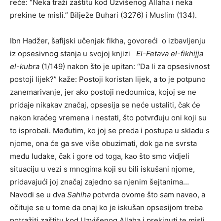
reče: “Neka traži zaštitu kod Uzvišenog Allaha i neka
prekine te misli.” Bilježe Buhari (3276) i Muslim (134).
Ibn Hadžer, šafijski učenjak fikha, govoreći o izbavljenju
iz opsesivnog stanja u svojoj knjizi
El-Fetava el-fikhijja
el-kubra
(1/149) nakon što je upitan: “Da li za opsesivnost
postoji lijek?” kaže: Postoji koristan lijek, a to je potpuno
zanemarivanje, jer ako postoji nedoumica, kojoj se ne
pridaje nikakav značaj, opsesija se neće ustaliti, čak će
nakon kraćeg vremena i nestati, što potvrđuju oni koji su
to isprobali. Međutim, ko joj se preda i postupa u skladu s
njome, ona će ga sve više obuzimati, dok ga ne svrsta
među ludake, čak i gore od toga, kao što smo vidjeli
situaciju u vezi s mnogima koji su bili iskušani njome,
pridavajući joj značaj zajedno sa njenim šejtanima…
Navodi se u dva
Sahiha
potvrda ovome što sam naveo, a
očituje se u tome da onaj ko je iskušan opsesijom treba
potražiti zaštitu kod Uzvišenog Allaha i prekinuti te misli,