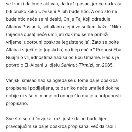
se trudi i da bude aktivan, da traži posao, jer će na kraju
biti onako kako Uzvišeni Allah bude htio. A ono što ne
bude htio neće se ni desiti, On je Taj Koji određuje.
Allahov Poslanik, sallallahu alejhi ve sellem, kaže: “Niko
(nijedna duša) neće umrijeti dok mu se ne približi
vrijeme, upotpuni opskrba (egzistencija). Zato se bojte
Allaha i stječite je (opskrbu) na lijep način.” Prenosi Ebu
Nuajm o vrijednostima hadisa od Ebu Umame. Hadis je
potvrdio El-Albani u djelu
Sahihut-Tirmizi
, br. 2085.
Vanjski smisao hadisa ogleda se u tome da je opskrba
propisana i podijeljena, te da niko neće umrijeti dok ne
dobije ni više ni manje od onoga što mu je u potpunosti
propisano.
Sve što se od čovjeka traži jeste da ne bude lijen,
pravdajućim se da je opskrba propisana, već da radi i