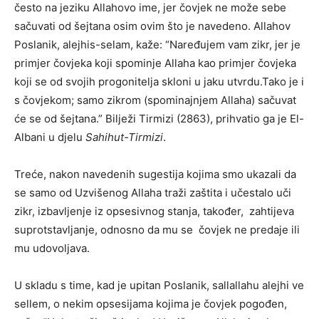
često na jeziku Allahovo ime, jer čovjek ne može sebe
sačuvati od šejtana osim ovim što je navedeno. Allahov
Poslanik, alejhis-selam, kaže: “Naređujem vam zikr, jer je
primjer čovjeka koji spominje Allaha kao primjer čovjeka
koji se od svojih progonitelja skloni u jaku utvrdu.Tako je i
s čovjekom; samo zikrom (spominajnjem Allaha) sačuvat
će se od šejtana.” Bilježi Tirmizi (2863), prihvatio ga je El-
Albani u djelu
Sahihut-Tirmizi
.
Treće, nakon navedenih sugestija kojima smo ukazali da
se samo od Uzvišenog Allaha traži zaštita i učestalo uči
zikr, izbavljenje iz opsesivnog stanja, također, zahtijeva
suprotstavljanje, odnosno da mu se čovjek ne predaje ili
mu udovoljava.
U skladu s time, kad je upitan Poslanik, sallallahu alejhi ve
sellem, o nekim opsesijama kojima je čovjek pogođen,