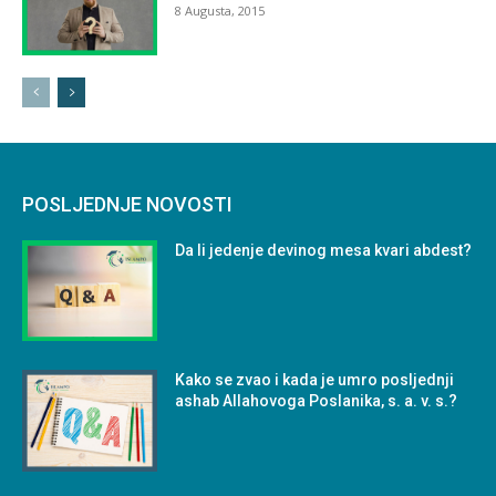
8 Augusta, 2015
POSLJEDNJE NOVOSTI
Da li jedenje devinog mesa kvari abdest?
Kako se zvao i kada je umro posljednji
ashab Allahovoga Poslanika, s. a. v. s.?