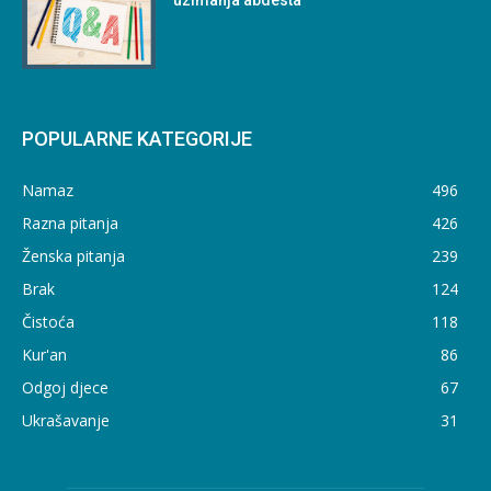
POPULARNE KATEGORIJE
Namaz
496
Razna pitanja
426
Ženska pitanja
239
Brak
124
Čistoća
118
Kur'an
86
Odgoj djece
67
Ukrašavanje
31