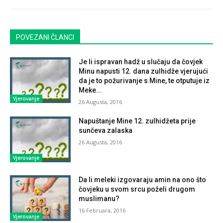
POVEZANI ČLANCI
Je li ispravan hadž u slučaju da čovjek
Minu napusti 12. dana zulhidže vjerujući
da je to požurivanje s Mine, te otputuje iz
Meke...
Vjerovanje
26 Augusta, 2016
Napuštanje Mine 12. zulhidžeta prije
sunčeva zalaska
26 Augusta, 2016
Vjerovanje
Da li meleki izgovaraju amin na ono što
čovjeku u svom srcu poželi drugom
muslimanu?
16 Februara, 2016
Vjerovanje