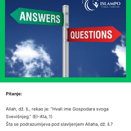
Pitanje:
Allah, dž. š., rekao je: “Hvali ime Gospodara svoga
Svevišnjeg.” (El-A‘la, 1)
Šta se podrazumijeva pod slavljenjem Allaha, dž. š.?