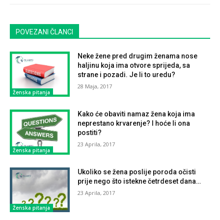
POVEZANI ČLANCI
Neke žene pred drugim ženama nose
haljinu koja ima otvore sprijeda, sa
strane i pozadi. Je li to uredu?
28 Maja, 2017
Ženska pitanja
Kako će obaviti namaz žena koja ima
neprestano krvarenje? I hoće li ona
postiti?
23 Aprila, 2017
Ženska pitanja
Ukoliko se žena poslije poroda očisti
prije nego što istekne četrdeset dana…
23 Aprila, 2017
Ženska pitanja