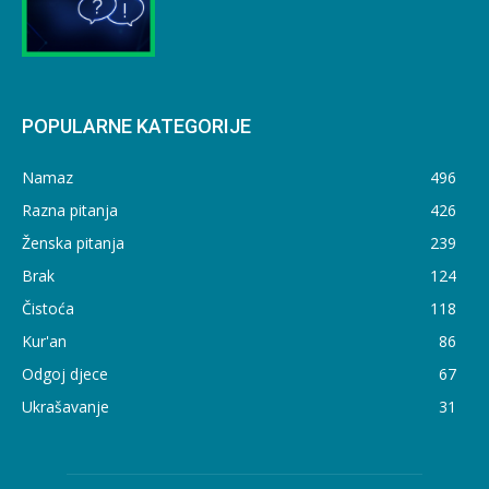
POPULARNE KATEGORIJE
Namaz
496
Razna pitanja
426
Ženska pitanja
239
Brak
124
Čistoća
118
Kur'an
86
Odgoj djece
67
Ukrašavanje
31