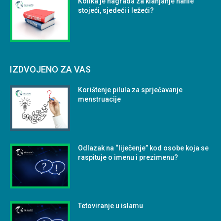
Kolika je nagrada za klanjanje nafile
stojeći, sjedeći i ležeći?
IZDVOJENO ZA VAS
Korištenje pilula za sprječavanje
menstruacije
Odlazak na “liječenje” kod osobe koja se
raspituje o imenu i prezimenu?
Tetoviranje u islamu