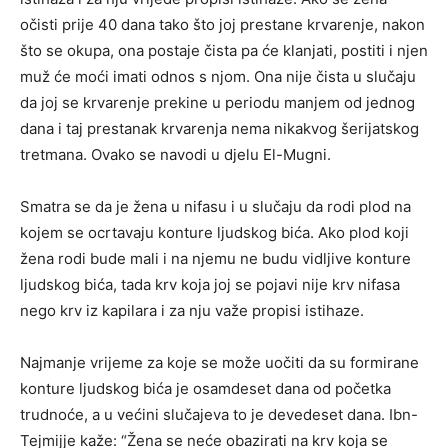
očisti prije 40 dana tako što joj prestane krvarenje, nakon
što se okupa, ona postaje čista pa će klanjati, postiti i njen
muž će moći imati odnos s njom. Ona nije čista u slučaju
da joj se krvarenje prekine u periodu manjem od jednog
dana i taj prestanak krvarenja nema nikakvog šerijatskog
tretmana. Ovako se navodi u djelu El-Mugni.
Smatra se da je žena u nifasu i u slučaju da rodi plod na
kojem se ocrtavaju konture ljudskog bića. Ako plod koji
žena rodi bude mali i na njemu ne budu vidljive konture
ljudskog bića, tada krv koja joj se pojavi nije krv nifasa
nego krv iz kapilara i za nju važe propisi istihaze.
Najmanje vrijeme za koje se može uočiti da su formirane
konture ljudskog bića je osamdeset dana od početka
trudnoće, a u većini slučajeva to je devedeset dana. Ibn-
Tejmijje kaže: “Žena se neće obazirati na krv koja se