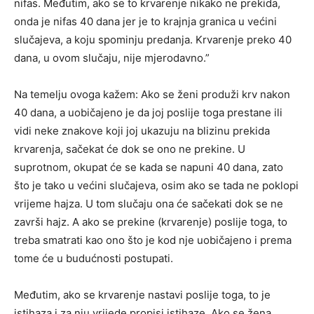
nifas. Međutim, ako se to krvarenje nikako ne prekida,
onda je nifas 40 dana jer je to krajnja granica u većini
slučajeva, a koju spominju predanja. Krvarenje preko 40
dana, u ovom slučaju, nije mjerodavno.”
Na temelju ovoga kažem: Ako se ženi produži krv nakon
40 dana, a uobičajeno je da joj poslije toga prestane ili
vidi neke znakove koji joj ukazuju na blizinu prekida
krvarenja, sačekat će dok se ono ne prekine. U
suprotnom, okupat će se kada se napuni 40 dana, zato
što je tako u većini slučajeva, osim ako se tada ne poklopi
vrijeme hajza. U tom slučaju ona će sačekati dok se ne
završi hajz. A ako se prekine (krvarenje) poslije toga, to
treba smatrati kao ono što je kod nje uobičajeno i prema
tome će u budućnosti postupati.
Međutim, ako se krvarenje nastavi poslije toga, to je
istihaza i za nju vrijede propisi istihaze. Ako se žena