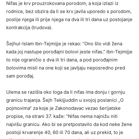
Nifas je krv prouzrokovana porodom, a koja izlazi iz
rodnice, bez obzira da li se krv javila uporedo s porodom,
poslije njega ili prije njega na dva ili tri dana uz postojanje
kontrakcija (trudova).
Šejhul-Islam Ibn-Tejmijje je rekao: “Ono što vidi žena
kada joj nastupe porođajni bolovi jeste nifas.” Ibn-Tejmijje
to nije ograničio s dva ili tri dana, a pod porođajnim
bolovima misli na one koji se javljaju neposredno pred
sam porođaj.
Ulema se razišla oko toga da li nifas ima donju i gornju
granicu trajanja. Šejh Tekijjuddin u svojoj poslanici „O
pojmovima“ za koje je Zakonodavac vezao šerijatske
propise, na strani 37. kaže: “Nifas nema najnižu niti
najvišu granicu. Ako bi se pretpostavilo da kod neke žene
postoji krvarenje 40, 60 ili 70 dana, ali uz prekid, to je