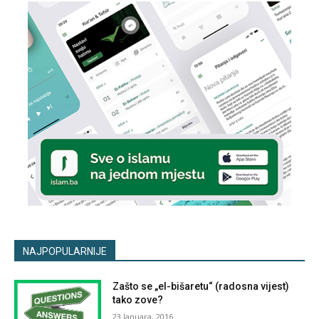
NAJPOPULARNIJE
Zašto se „el-bišaretu“ (radosna vijest)
tako zove?
23 Januara, 2016