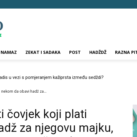
NAMAZ
ZEKAT I SADAKA
POST
HADŽDŽ
RAZNA PI
hadis u vezi s pomjeranjem kažiprsta između sedždi?
ati nekom da obavi hadž za...
i čovjek koji plati
adž za njegovu majku,