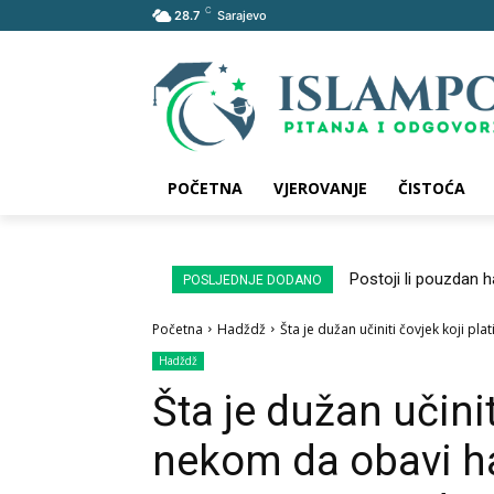
C
28.7
Sarajevo
POČETNA
VJEROVANJE
ČISTOĆA
Postoji li pouzdan 
POSLJEDNJE DODANO
Početna
Hadždž
Šta je dužan učiniti čovjek koji pl
Hadždž
Šta je dužan učinit
nekom da obavi h