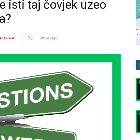
 isti taj čovjek uzeo
la?
interest
WhatsApp