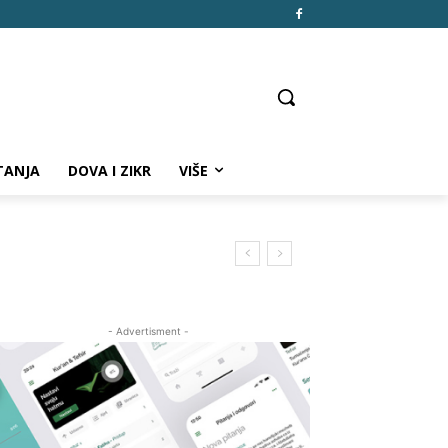
TANJA
DOVA I ZIKR
VIŠE
- Advertisment -