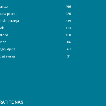
amaz
496
zna pitanja
426
nska pitanja
239
rak
124
stoća
118
r'an
86
dgoj djece
67
krašavanje
31
RATITE NAS