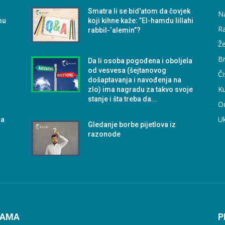
Smatra li se bid'atom da čovjek
N
mu
koji kihne kaže: ”El-hamdu lillahi
Ra
rabbil-‘alemin”?
Že
B
Da li osoba pogođena i oboljela
od vesvesa (šejtanovog
Či
došaptavanja i navođenja na
Ku
zlo) ima nagradu za takvo svoje
stanje i šta treba da...
O
U
la
Gledanje borbe pijetlova iz
razonode
NAMA
P