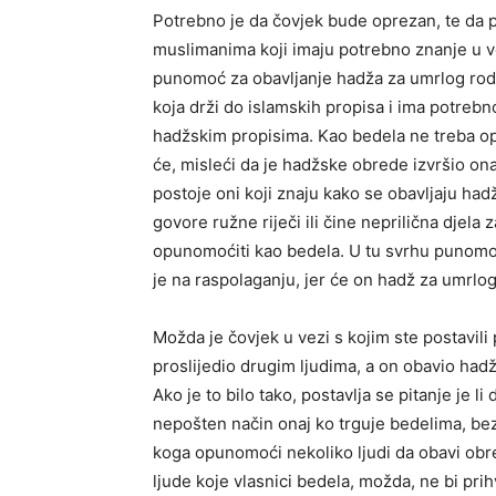
Potrebno je da čovjek bude oprezan, te da
muslimanima koji imaju potrebno znanje u 
punomoć za obavljanje hadža za umrlog rodit
koja drži do islamskih propisa i ima potreb
hadžskim propisima. Kao bedela ne treba opun
će, misleći da je hadžske obrede izvršio onak
postoje oni koji znaju kako se obavljaju hadžs
govore ružne riječi ili čine neprilična djela 
opunomoćiti kao bedela. U tu svrhu punomoć
je na raspolaganju, jer će on hadž za umrlog 
Možda je čovjek u vezi s kojim ste postavili 
proslijedio drugim ljudima, a on obavio had
Ako je to bilo tako, postavlja se pitanje je l
nepošten način onaj ko trguje bedelima, bez o
koga opunomoći nekoliko ljudi da obavi obr
ljude koje vlasnici bedela, možda, ne bi prih