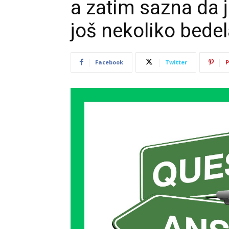
a zatim sazna da je
još nekoliko bede
Facebook
Twitter
P