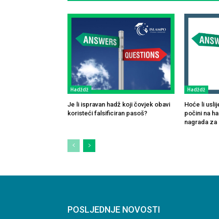
Hadždž
Hadždž
Je li ispravan hadž koji čovjek obavi
Hoće li usli
koristeći falsificiran pasoš?
počini na h
nagrada za 
POSLJEDNJE NOVOSTI