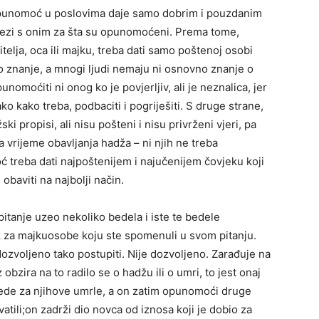
 punomoć u poslovima daje samo dobrim i pouzdanim
vezi s onim za šta su opunomoćeni. Prema tome,
elja, oca ili majku, treba dati samo poštenoj osobi
no znanje, a mnogi ljudi nemaju ni osnovno znanje o
omoćiti ni onog ko je povjerljiv, ali je neznalica, jer
o kako treba, podbaciti i pogriješiti. S druge strane,
ki propisi, ali nisu pošteni i nisu privrženi vjeri, pa
za vrijeme obavljanja hadža – ni njih ne treba
 treba dati najpoštenijem i najučenijem čovjeku koji
obaviti na najbolji način.
pitanje uzeo nekoliko bedela i iste te bedele
ž za majkuosobe koju ste spomenuli u svom pitanju.
i dozvoljeno tako postupiti. Nije dozvoljeno. Zarađuje na
bzira na to radilo se o hadžu ili o umri, to jest onaj
ede za njihove umrle, a on zatim opunomoći druge
vatili;on zadrži dio novca od iznosa koji je dobio za