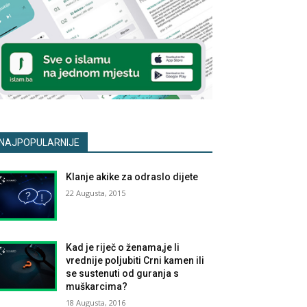
NAJPOPULARNIJE
Klanje akike za odraslo dijete
22 Augusta, 2015
Kad je riječ o ženama,je li
vrednije poljubiti Crni kamen ili
se sustenuti od guranja s
muškarcima?
18 Augusta, 2016