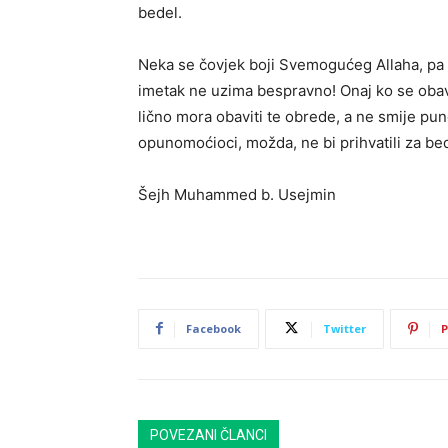
bedel.
Neka se čovjek boji Svemogućeg Allaha, pa 
imetak ne uzima bespravno! Onaj ko se oba
lično mora obaviti te obrede, a ne smije pu
opunomoćioci, možda, ne bi prihvatili za be
Šejh Muhammed b. Usejmin
Facebook
Twitter
P
POVEZANI ČLANCI