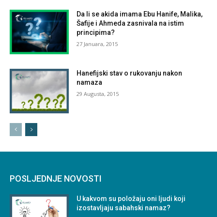
Da li se akida imama Ebu Hanife, Malika,
Šafije i Ahmeda zasnivala na istim
principima?
27 Januara, 2015
Hanefijski stav o rukovanju nakon
namaza
29 Augusta, 2015
POSLJEDNJE NOVOSTI
U kakvom su položaju oni ljudi koji
izostavljaju sabahski namaz?