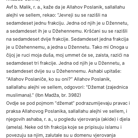
Avf b. Malik, r. a., kaže da je Allahov Poslanik, sallallahu
alejhi ve sellem, rekao: “Jevreji su se razišli na
sedamdeset jednu frakciju. Jedna od njih je u Džennetu,
a sedamdeset ih je u Džehennemu. Kršćani su se razišli
na sedamdeset dvije frakcije. Sedamdeset jedna frakcija
je u Džehennemu, a jedna u Džennetu. Tako mi Onoga u
čijoj je ruci moja duša, moj ummet će se, zaista, razići na
sedamdeset tri frakcije. Jedna od njih je u Džennetu, a
sedamdeset dvije su u Džehennemu. Ashabi upitaše:
“Allahov Poslaniče, ko su oni?” Allahov Poslanik,
sallallahu alejhi ve sellem, odgovori: “Džemat (zajednica
muslimana).” (Ibn Madža, br. 3982)
Ovdje se pod pojmom “džemat” podrazumijevaju pravac i
praksa Allahovog Poslanika, sallallahu alejhi ve sellem, i
njegovih ashaba, r. a., u pogledu vjerovanja (akide) i djela
(amela). Neke od tih frakcija koje se pripisuju islamu i
povezuju sa njim, zalutale su u domenu vjerovanja