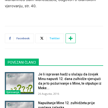
vjerovanju, str. 40.
Facebook
Twitter
POVEZANI ČLANCI
Je li ispravan hadž u slučaju da čovjek
Minu napusti 12. dana zulhidže vjerujući
da je to požurivanje s Mine, te otputuje iz
Meke...
Vjerovanje
26 Augusta, 2016
Napuštanje Mine 12. zulhidžeta prije
sunčeva zalaska