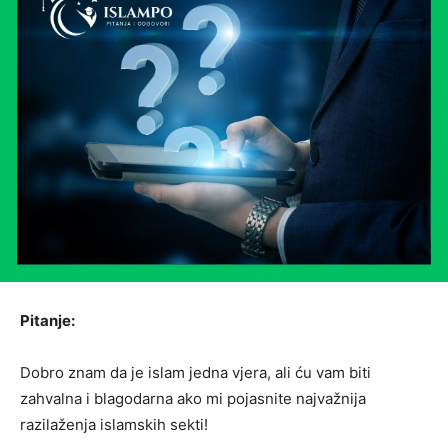
Pitanje:
Dobro znam da je islam jedna vjera, ali ću vam biti
zahvalna i blagodarna ako mi pojasnite najvažnija
razilaženja islamskih sekti!