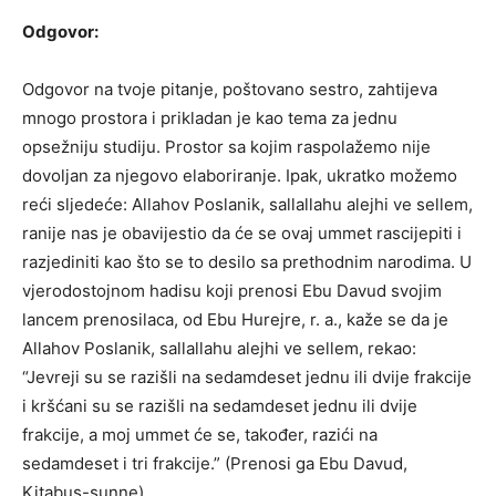
Odgovor:
Odgovor na tvoje pitanje, poštovano sestro, zahtijeva
mnogo prostora i prikladan je kao tema za jednu
opsežniju studiju. Prostor sa kojim raspolažemo nije
dovoljan za njegovo elaboriranje. Ipak, ukratko možemo
reći sljedeće: Allahov Poslanik, sallallahu alejhi ve sellem,
ranije nas je obavijestio da će se ovaj ummet rascijepiti i
razjediniti kao što se to desilo sa prethodnim narodima. U
vjerodostojnom hadisu koji prenosi Ebu Davud svojim
lancem prenosilaca, od Ebu Hurejre, r. a., kaže se da je
Allahov Poslanik, sallallahu alejhi ve sellem, rekao:
“Jevreji su se razišli na sedamdeset jednu ili dvije frakcije
i kršćani su se razišli na sedamdeset jednu ili dvije
frakcije, a moj ummet će se, također, razići na
sedamdeset i tri frakcije.” (Prenosi ga Ebu Davud,
Kitabus-sunne)