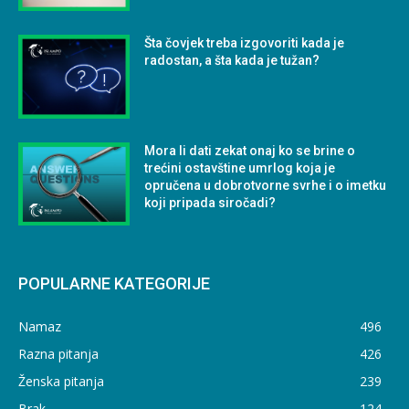
Šta čovjek treba izgovoriti kada je
radostan, a šta kada je tužan?
Mora li dati zekat onaj ko se brine o
trećini ostavštine umrlog koja je
opručena u dobrotvorne svrhe i o imetku
koji pripada siročadi?
POPULARNE KATEGORIJE
Namaz
496
Razna pitanja
426
Ženska pitanja
239
Brak
124