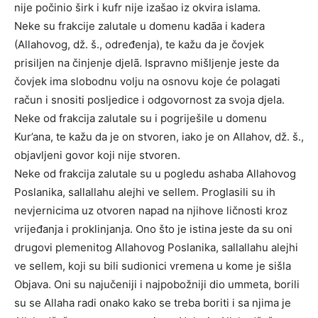
nije počinio širk i kufr nije izašao iz okvira islama.
Neke su frakcije zalutale u domenu kadāa i kadera
(Allahovog, dž. š., određenja), te kažu da je čovjek
prisiljen na činjenje djelā. Ispravno mišljenje jeste da
čovjek ima slobodnu volju na osnovu koje će polagati
račun i snositi posljedice i odgovornost za svoja djela.
Neke od frakcija zalutale su i pogriješile u domenu
Kur’ana, te kažu da je on stvoren, iako je on Allahov, dž. š.,
objavljeni govor koji nije stvoren.
Neke od frakcija zalutale su u pogledu ashaba Allahovog
Poslanika, sallallahu alejhi ve sellem. Proglasili su ih
nevjernicima uz otvoren napad na njihove ličnosti kroz
vrijeđanja i proklinjanja. Ono što je istina jeste da su oni
drugovi plemenitog Allahovog Poslanika, sallallahu alejhi
ve sellem, koji su bili sudionici vremena u kome je sišla
Objava. Oni su najučeniji i najpobožniji dio ummeta, borili
su se Allaha radi onako kako se treba boriti i sa njima je