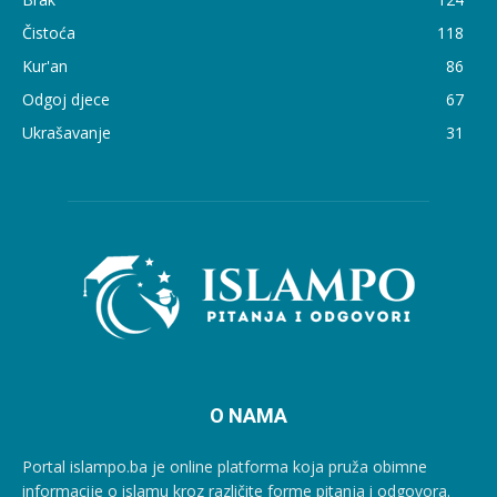
Čistoća
118
Kur'an
86
Odgoj djece
67
Ukrašavanje
31
O NAMA
Portal islampo.ba je online platforma koja pruža obimne
informacije o islamu kroz različite forme pitanja i odgovora.