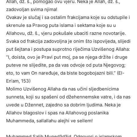
Allah, dž. š., pomogao ovu vjeru. Neka je Allah, dž. š.,
zadovoljan svima njima!
Ovakav je slučaj i sa ostalim frakcijama koje su odstupile i
skrenule sa Pravog puta islama i sektama koje su u
Allahovu, dž. š., vjeru pokušale ubaciti razne novotarije.
Svaka od frakcija zadovoljna je onim što ispovijeda, slijedi
put šejtana i postupa suprotno riječima Uzvišenog Allaha:
“I, doista, ovo je Pravi put moj, pa se njega držite i druge
puteve ne slijedite, pa da vas odvoje od puta Njegovog;
eto, to vam On naređuje, da biste bogobojazni bili.” (El-
En‘am, 153)
Molimo Uzvišenog Allaha da nas učini sljedbenicima
sunneta, koji su spašeni od džehennemske vatre, i da nas
uvede u Džennet, zajedno sa dobrim ljudima. Neka je
Allahov blagoslov i spas na Allahovog poslanika
Muhammeda, sallallahu alejhi ve sellem!
Muhammed Salih Munedždžid, Odgovori o islamskom