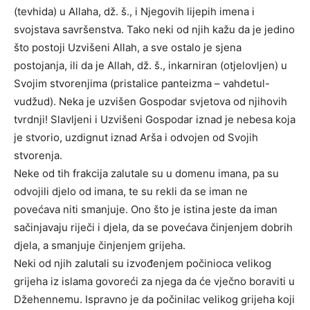
(tevhida) u Allaha, dž. š., i Njegovih lijepih imena i
svojstava savršenstva. Tako neki od njih kažu da je jedino
što postoji Uzvišeni Allah, a sve ostalo je sjena
postojanja, ili da je Allah, dž. š., inkarniran (otjelovljen) u
Svojim stvorenjima (pristalice panteizma – vahdetul-
vudžud). Neka je uzvišen Gospodar svjetova od njihovih
tvrdnji! Slavljeni i Uzvišeni Gospodar iznad je nebesa koja
je stvorio, uzdignut iznad Arša i odvojen od Svojih
stvorenja.
Neke od tih frakcija zalutale su u domenu imana, pa su
odvojili djelo od imana, te su rekli da se iman ne
povećava niti smanjuje. Ono što je istina jeste da iman
sačinjavaju riječi i djela, da se povećava činjenjem dobrih
djela, a smanjuje činjenjem grijeha.
Neki od njih zalutali su izvođenjem počinioca velikog
grijeha iz islama govoreći za njega da će vječno boraviti u
Džehennemu. Ispravno je da počinilac velikog grijeha koji