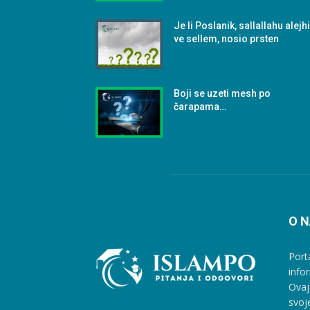
Je li Poslanik, sallallahu alejh
ve sellem, nosio prsten
Boji se uzeti mesh po
čarapama…
O 
Port
info
Ovaj
svoj