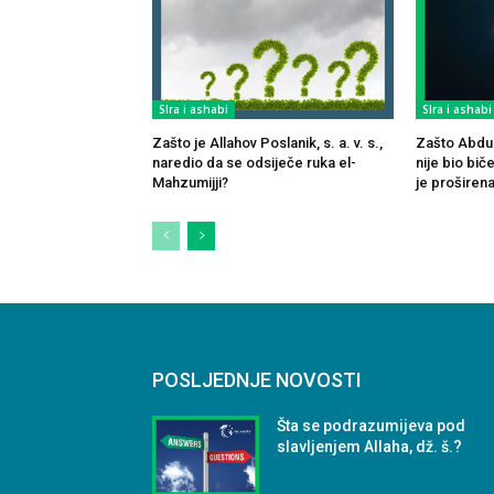
SIra i ashabi
SIra i ashabi
Zašto je Allahov Poslanik, s. a. v. s.,
Zašto Abdull
naredio da se odsiječe ruka el-
nije bio bi
Mahzumijji?
je proširena 
POSLJEDNJE NOVOSTI
Šta se podrazumijeva pod
slavljenjem Allaha, dž. š.?