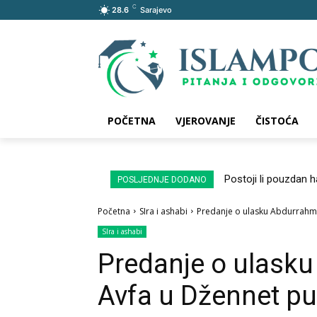
C
28.6
Sarajevo
POČETNA
VJEROVANJE
ČISTOĆA
Postoji li pouzdan 
POSLJEDNJE DODANO
Početna
SIra i ashabi
Predanje o ulasku Abdurrahma
SIra i ashabi
Predanje o ulask
Avfa u Džennet pu