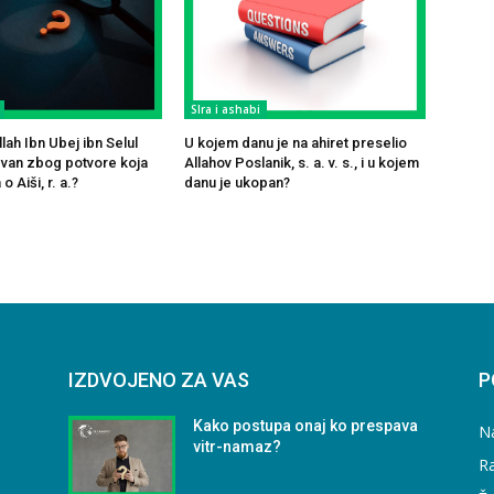
SIra i ashabi
ah Ibn Ubej ibn Selul
U kojem danu je na ahiret preselio
čevan zbog potvore koja
Allahov Poslanik, s. a. v. s., i u kojem
o Aiši, r. a.?
danu je ukopan?
IZDVOJENO ZA VAS
P
Kako postupa onaj ko prespava
N
vitr-namaz?
Ra