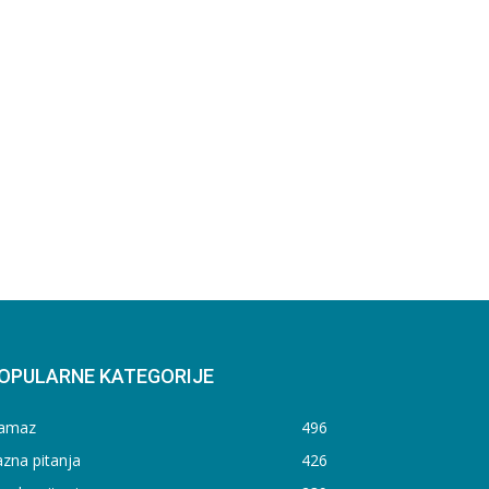
OPULARNE KATEGORIJE
amaz
496
zna pitanja
426