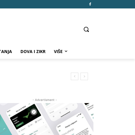
TANJA
DOVA I ZIKR
VIŠE
- Advertisment -