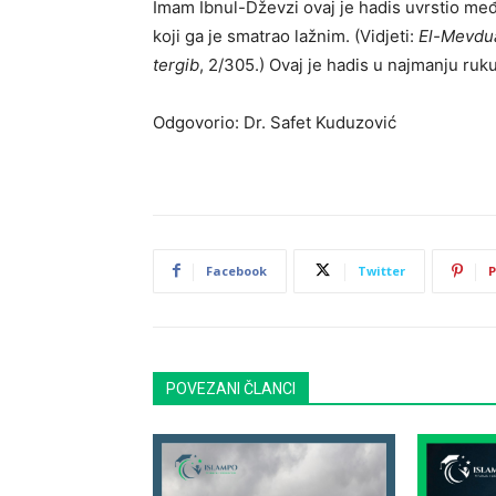
Imam Ibnul-Dževzi ovaj je hadis uvrstio međ
koji ga je smatrao lažnim. (Vidjeti:
El-Mevdu
tergib
, 2/305.) Ovaj je hadis u najmanju ruku
Odgovorio: Dr. Safet Kuduzović
Facebook
Twitter
P
POVEZANI ČLANCI