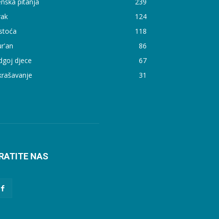
nska pitanja
239
rak
124
stoća
118
r'an
86
dgoj djece
67
krašavanje
31
RATITE NAS