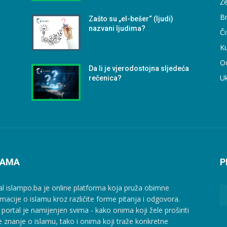
Že
B
i
Zašto su „el-bešer“ (ljudi)
nazvani ljudima?
Či
Ku
O
Da li je vjerodostojna sljedeća
U
rečenica?
NAMA
P
al islampo.ba je online platforma koja pruža obimne
rmacije o islamu kroz različite forme pitanja i odgovora.
 portal je namijenjen svima - kako onima koji žele proširiti
e znanje o islamu, tako i onima koji traže konkretne