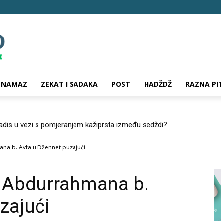
NAMAZ
ZEKAT I SADAKA
POST
HADŽDŽ
RAZNA PI
hadis u vezi s pomjeranjem kažiprsta između sedždi?
na b. Avfa u Džennet puzajući
u Abdurrahmana b.
zajući