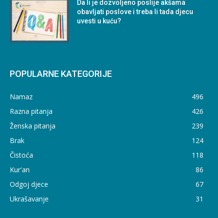
Da li je dozvoljeno poslije akšama
obavljati poslove i treba li tada djecu
uvesti u kuću?
POPULARNE KATEGORIJE
Namaz
496
Razna pitanja
426
Ženska pitanja
239
Brak
124
Čistoća
118
Kur'an
86
Odgoj djece
67
Ukrašavanje
31