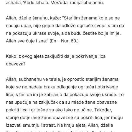
ashaba, ‘Abdullaha b. Mes’uda, radijallahu anhu.
Allah, dželle šanuhu, kaže: “Starijim ženama koje se ne
nadaju udaji, nije grijeh da odlože ogrtače svoje, s tim da
ne pokazuju ukrase svoje, a da budu čestite bolje im je.
Allah sve čuje i zna.” (En – Nur, 60.)
Kako iz ovog ajeta zaključiti da je pokrivanje lica
obaveza?
Allah, subhanehu ve te’ala, je oprostio starijim ženama
koje se ne nadaju braku odlaganje ogrtača i otkrivanje
lice, s tim da im je zabranio da pokazuju svoje ukrase. To
nas upućuje na zaključak da su mlade žene obavezne
pokriti lica i griješne su ako tako ne učine. Također,
starije dotjerane žene obavezne su pokriti lica, jer mogu
izazvati smutnju i strast. Na kraju ajeta, Allah, dželle