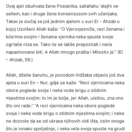
Ovaj ajet obuhvata žene Poslanika, sallallahu ‘alejhi ve
sellem, kao i druge žene konsenzusom svih učenjaka.
Takav je slučaj sa još jednim ajetom u suri El – Ahzab u
kojoj Uzvišeni Allah kaže: “O Vjerovjesniče, reci ženama i
kćerima svojim i ženama vjernika neka spuste svoje
ogrtače niza se. Tako će se lakše prepoznati i neće
napastvovane biti. A Allah mnogo prašta i Milostiv je.” (El
– Ahzab, 59.)
Allah, dželle šanuhu, je povodom hidžaba objavio još dva
ajeta u suri En – Nur, gdje se kaže: “Reci vjernicama neka
obore poglede svoje i neka vode brigu o stidnim
mjestima svojim; to im je bolje, jer Allah, uistinu, zna ono
što oni rade.” “A reci vjernicama neka obore poglede
svoje i neka vode brigu o stidnim mjestima svojim; i neka
ne dozvole da se od ukrasa njihovih vidi išta, osim onoga
što je ionako spoljašnje, i neka vela svoja spuste na grudi