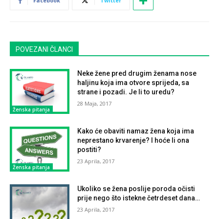
Facebook
Twitter
POVEZANI ČLANCI
Neke žene pred drugim ženama nose
haljinu koja ima otvore sprijeda, sa
strane i pozadi. Je li to uredu?
28 Maja, 2017
Ženska pitanja
Kako će obaviti namaz žena koja ima
neprestano krvarenje? I hoće li ona
postiti?
23 Aprila, 2017
Ženska pitanja
Ukoliko se žena poslije poroda očisti
prije nego što istekne četrdeset dana…
23 Aprila, 2017