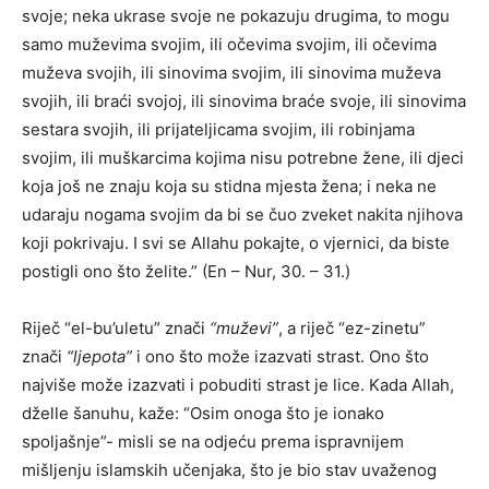
svoje; neka ukrase svoje ne pokazuju drugima, to mogu
samo muževima svojim, ili očevima svojim, ili očevima
muževa svojih, ili sinovima svojim, ili sinovima muževa
svojih, ili braći svojoj, ili sinovima braće svoje, ili sinovima
sestara svojih, ili prijateljicama svojim, ili robinjama
svojim, ili muškarcima kojima nisu potrebne žene, ili djeci
koja još ne znaju koja su stidna mjesta žena; i neka ne
udaraju nogama svojim da bi se čuo zveket nakita njihova
koji pokrivaju. I svi se Allahu pokajte, o vjernici, da biste
postigli ono što želite.” (En – Nur, 30. – 31.)
Riječ “el-bu’uletu” znači
“muževi”
, a riječ “ez-zinetu”
znači
“ljepota”
i ono što može izazvati strast. Ono što
najviše može izazvati i pobuditi strast je lice. Kada Allah,
dželle šanuhu, kaže: “Osim onoga što je ionako
spoljašnje”- misli se na odjeću prema ispravnijem
mišljenju islamskih učenjaka, što je bio stav uvaženog