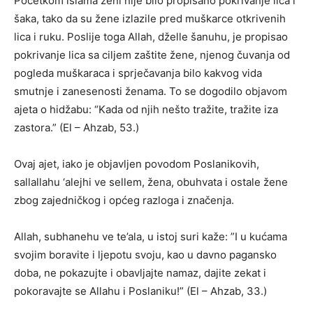
Početkom islama ženi nije bilo propisano pokrivanje lica i
šaka, tako da su žene izlazile pred muškarce otkrivenih
lica i ruku. Poslije toga Allah, dželle šanuhu, je propisao
pokrivanje lica sa ciljem zaštite žene, njenog čuvanja od
pogleda muškaraca i sprječavanja bilo kakvog vida
smutnje i zanesenosti ženama. To se dogodilo objavom
ajeta o hidžabu: “Kada od njih nešto tražite, tražite iza
zastora.” (El – Ahzab, 53.)
Ovaj ajet, iako je objavljen povodom Poslanikovih,
sallallahu ‘alejhi ve sellem, žena, obuhvata i ostale žene
zbog zajedničkog i općeg razloga i značenja.
Allah, subhanehu ve te’ala, u istoj suri kaže: ”I u kućama
svojim boravite i ljepotu svoju, kao u davno pagansko
doba, ne pokazujte i obavljajte namaz, dajite zekat i
pokoravajte se Allahu i Poslaniku!” (El – Ahzab, 33.)