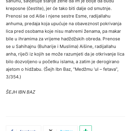
šanuhu, savjetuje starije žene da im je bolje da budu
kreposne (čestite), jer će tako biti dalje od smutnje.
Prenosi se od Aiše i njene sestre Esme, radijallahu
anhuma, predaja koja upućuje na obaveznost pokrivanja
lica pred osobama koje nisu mahremi ženama, pa makar
bile u ihramima za vrijeme hadždžskih obreda. Prenose
se u Sahihajnu (Buharije i Muslima) Aišine, radijallahu
anha, riječi iz kojih se može razumjeti da je otkrivanje lica
bilo dozvoljeno u početku islama, a zatim je derogirano
ajetom o hidžabu. (Šejh Ibn Baz, “Medžmu ‘ul – fetava”,
3/354.)
ŠEJH IBN BAZ