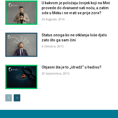
U kakvom je položaju čovjek koji na Mini
provede do dvanaest sati noću, a zatim
ode u Meku i ne vrati se prije zore?
26 Augusta, 2016
Status onoga ko ne otklanja loše djelo
zato što ga sam čini
6 Oktobra, 2015
Objasni šta je to „idradž“ u hadisu?
29 Septembra, 2015