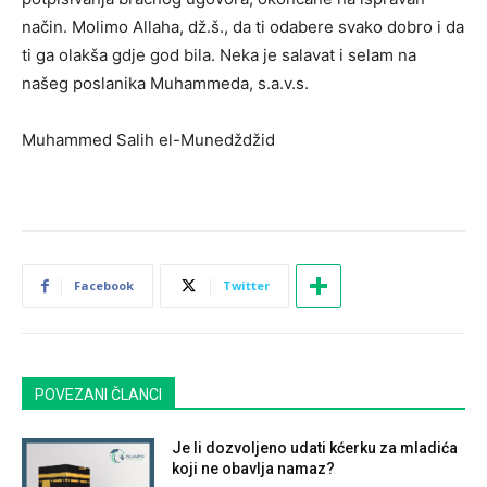
način. Molimo Allaha, dž.š., da ti odabere svako dobro i da
ti ga olakša gdje god bila. Neka je salavat i selam na
našeg poslanika Muhammeda, s.a.v.s.
Muhammed Salih el-Munedždžid
Facebook
Twitter
POVEZANI ČLANCI
Je li dozvoljeno udati kćerku za mladića
koji ne obavlja namaz?