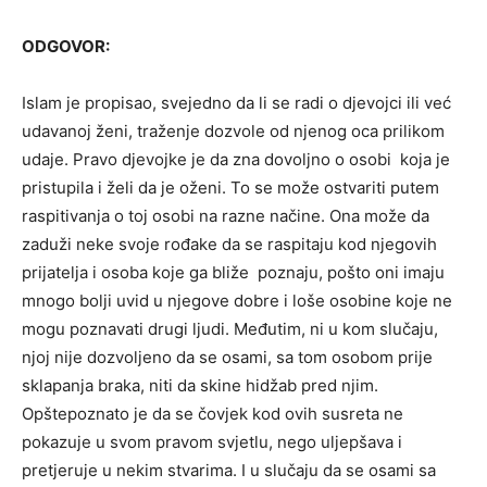
ODGOVOR:
Islam je propisao, svejedno da li se radi o djevojci ili već
udavanoj ženi, traženje dozvole od njenog oca prilikom
udaje. Pravo djevojke je da zna dovoljno o osobi koja je
pristupila i želi da je oženi. To se može ostvariti putem
raspitivanja o toj osobi na razne načine. Ona može da
zaduži neke svoje rođake da se raspitaju kod njegovih
prijatelja i osoba koje ga bliže poznaju, pošto oni imaju
mnogo bolji uvid u njegove dobre i loše osobine koje ne
mogu poznavati drugi ljudi. Međutim, ni u kom slučaju,
njoj nije dozvoljeno da se osami, sa tom osobom prije
sklapanja braka, niti da skine hidžab pred njim.
Opštepoznato je da se čovjek kod ovih susreta ne
pokazuje u svom pravom svjetlu, nego uljepšava i
pretjeruje u nekim stvarima. I u slučaju da se osami sa