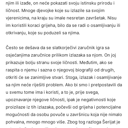
njim ili izađe, on neće pokazati svoju istinsku prirodu i
ličnost. Mnoge djevojke koje su izlazile sa svojim
vjerenicima, na kraju su imale nesretan završetak. Nisu
im koristili koraci grijeha, bilo da se radi o osamljivanju ili
otkrivanju, koje su poduzeli sa njima.
Često se dešava da se slatkorječivi zaručnik igra sa
osjećanjima zaručnice prilikom izlazaka sa njom. On joj
prikazuje bolju stranu svoje ličnosti. Međutim, ako se
raspita o njemu i sazna o njegovoj biografiji od drugih,
otkriti će se zanimljive stvari. Stoga, izlazak i osamljivanje
sa njim neće riješiti problem. Ako bi smo i pretpostavili da
u svemu tome ima i koristi, a to je, prije svega,
upoznavanje njegove ličnosti, ipak je negativnosti koje
proizilaze iz tih izlazaka, počevši od grijeha i potencijalne
mogućnosti da osobu povuče u završnicu koja nije nimalo
pohvalna, mnogo mnogo više. Zbog tog razloga Šerijat je