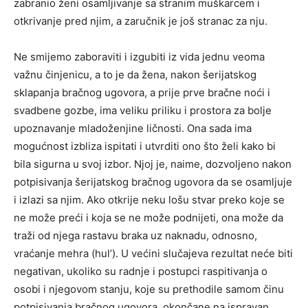
zabranio ženi osamljivanje sa stranim muškarcem i
otkrivanje pred njim, a zaručnik je još stranac za nju.
Ne smijemo zaboraviti i izgubiti iz vida jednu veoma
važnu činjenicu, a to je da žena, nakon šerijatskog
sklapanja bračnog ugovora, a prije prve bračne noći i
svadbene gozbe, ima veliku priliku i prostora za bolje
upoznavanje mladoženjine ličnosti. Ona sada ima
mogućnost izbliza ispitati i utvrditi ono što želi kako bi
bila sigurna u svoj izbor. Njoj je, naime, dozvoljeno nakon
potpisivanja šerijatskog bračnog ugovora da se osamljuje
i izlazi sa njim. Ako otkrije neku lošu stvar preko koje se
ne može preći i koja se ne može podnijeti, ona može da
traži od njega rastavu braka uz naknadu, odnosno,
vraćanje mehra (hul’). U većini slučajeva rezultat neće biti
negativan, ukoliko su radnje i postupci raspitivanja o
osobi i njegovom stanju, koje su prethodile samom činu
potpisivanja bračnog ugovora, okončane na ispravan