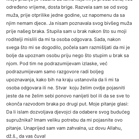
određeno vrijeme, dosta brige. Razvela sam se od svog
muža, prije otprilike jedne godine, uz napomenu da sa
njim nemam djece. Ja nisam poznavala svog bivšeg muža
prije našeg braka. Stupila sam u brak nakon što su moji
roditelji mislili da mi ta osoba odgovara. Sada, nakon
svega što mi se dogodilo, počela sam razmišljati da mi je
bolje da upoznam osobu priju nego što stupim u brak sa
njom. Pod tim ne podrazumijevam izlaske, već
podrazumijevam samo razgovore radi boljeg
upoznavanja, kako bih na kraju ustanovila da li mi ta
osoba odgovara ili ne. Stvar koju želim ovdje pojasniti
jeste da ne želim sebi ponovo nanijeti bol ili da se sve to
okonča razvodom braka po drugi put. Moje pitanje glasi:
Da li islam dozvoljava djevojci da odabere svog budućeg
supružnika? Imam veliku potrebu da mi pojasnite ovo
pitanje. Unaprijed sam vam zahvalna, uz dovu Allahu,
dž.š., da vas čuva!