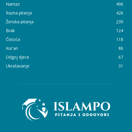
Namaz
496
Razna pitanja
426
Ženska pitanja
239
Brak
124
Čistoća
118
Kur'an
86
Odgoj djece
67
Ukrašavanje
31