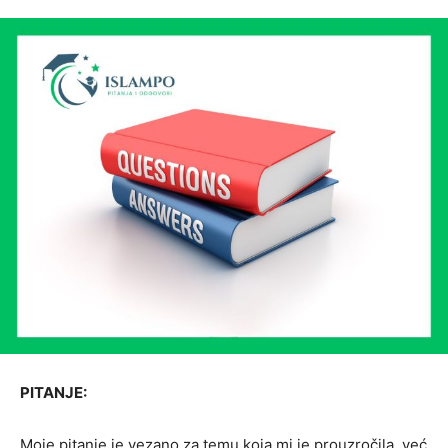
PITANJE:
Moje pitanje je vezano za temu koja mi je prouzročila, već