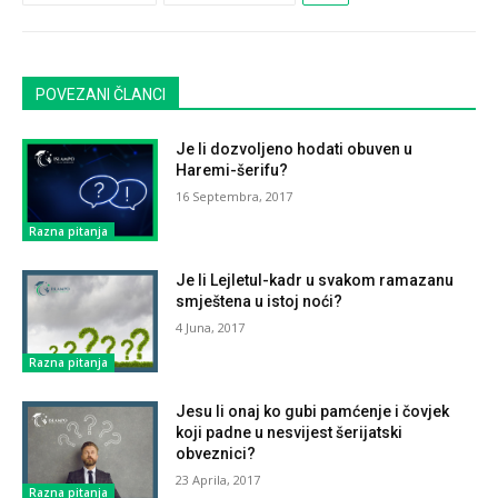
POVEZANI ČLANCI
Je li dozvoljeno hodati obuven u
Haremi-šerifu?
16 Septembra, 2017
Razna pitanja
Je li Lejletul-kadr u svakom ramazanu
smještena u istoj noći?
4 Juna, 2017
Razna pitanja
Jesu li onaj ko gubi pamćenje i čovjek
koji padne u nesvijest šerijatski
obveznici?
23 Aprila, 2017
Razna pitanja