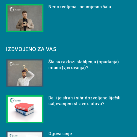
Nedozvoljena i neumjesna šala
IZDVOJENO ZA VAS
Šta su razlozi slabljenja (opadanja)
imana (vjerovanja)?
Da li je strah i sihr dozvoljeno liječiti
saljevanjem strave u olovo?
Ogovaranje