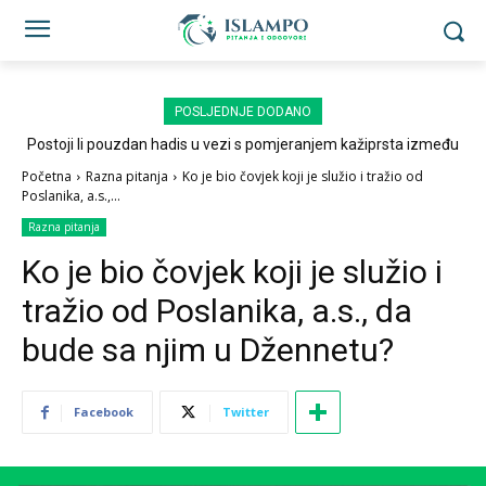
POSLJEDNJE DODANO
Postoji li pouzdan hadis u vezi s pomjeranjem kažiprsta između
sedždi?
Početna
Razna pitanja
Ko je bio čovjek koji je služio i tražio od
Poslanika, a.s.,...
Razna pitanja
Ko je bio čovjek koji je služio i
tražio od Poslanika, a.s., da
bude sa njim u Džennetu?
Facebook
Twitter