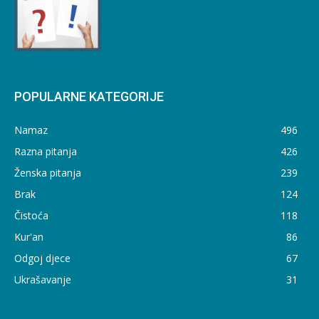
POPULARNE KATEGORIJE
Namaz
496
Razna pitanja
426
Ženska pitanja
239
Brak
124
Čistoća
118
Kur'an
86
Odgoj djece
67
Ukrašavanje
31