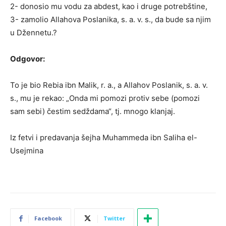
2- donosio mu vodu za abdest, kao i druge potrebštine,
3- zamolio Allahova Poslanika, s. a. v. s., da bude sa njim
u Džennetu.?
Odgovor:
To je bio Rebia ibn Malik, r. a., a Allahov Poslanik, s. a. v.
s., mu je rekao: „Onda mi pomozi protiv sebe (pomozi
sam sebi) čestim sedždama“, tj. mnogo klanjaj.
Iz fetvi i predavanja šejha Muhammeda ibn Saliha el-
Usejmina
Facebook
Twitter