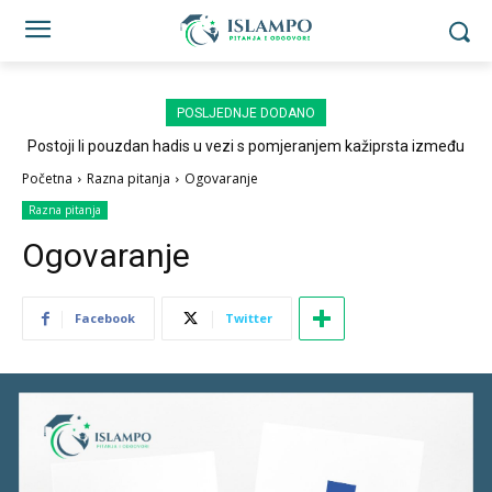
POSLJEDNJE DODANO
Postoji li pouzdan hadis u vezi s pomjeranjem kažiprsta između
sedždi?
Početna
Razna pitanja
Ogovaranje
Razna pitanja
Ogovaranje
Facebook
Twitter