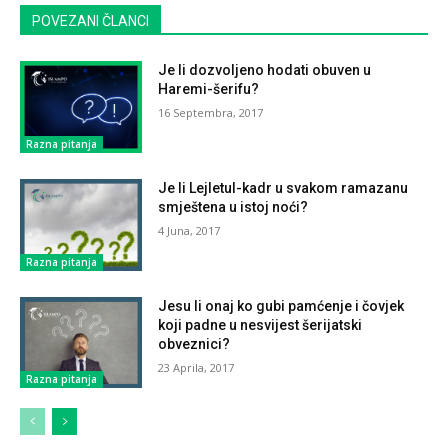
POVEZANI ČLANCI
Je li dozvoljeno hodati obuven u
Haremi-šerifu?
16 Septembra, 2017
Razna pitanja
Je li Lejletul-kadr u svakom ramazanu
smještena u istoj noći?
4 Juna, 2017
Razna pitanja
Jesu li onaj ko gubi pamćenje i čovjek
koji padne u nesvijest šerijatski
obveznici?
23 Aprila, 2017
Razna pitanja