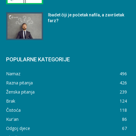
Ibadet čiji je početak nafila, a završetak
farz?
POPULARNE KATEGORIJE
Namaz
496
Razna pitanja
426
Ženska pitanja
239
Brak
124
Čistoća
118
Kur'an
86
Odgoj djece
67