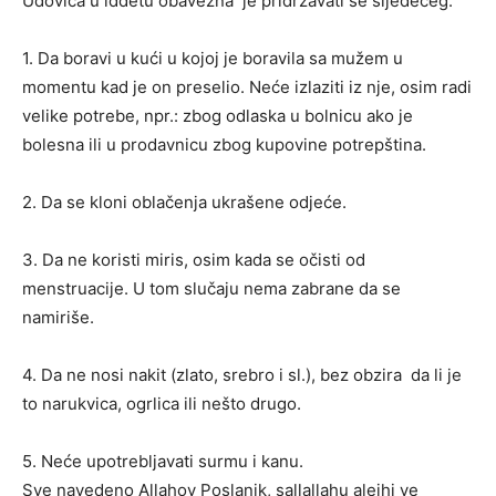
Udovica u iddetu obavezna je pridržavati se sljedećeg:
1. Da boravi u kući u kojoj je boravila sa mužem u
momentu kad je on preselio. Neće izlaziti iz nje, osim radi
velike potrebe, npr.: zbog odlaska u bolnicu ako je
bolesna ili u prodavnicu zbog kupovine potrepština.
2. Da se kloni oblačenja ukrašene odjeće.
3. Da ne koristi miris, osim kada se očisti od
menstruacije. U tom slučaju nema zabrane da se
namiriše.
4. Da ne nosi nakit (zlato, srebro i sl.), bez obzira da li je
to narukvica, ogrlica ili nešto drugo.
5. Neće upotrebljavati surmu i kanu.
Sve navedeno Allahov Poslanik, sallallahu alejhi ve