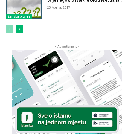
prije nego što istekne četrdeset dana…
23 Aprila, 2017
Ženska pitanja
- Advertisment -