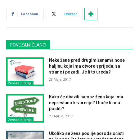
Facebook
Twitter
POVEZANI ČLANCI
Neke žene pred drugim ženama nose
haljinu koja ima otvore sprijeda, sa
strane i pozadi. Je li to uredu?
28 Maja, 2017
Ženska pitanja
Kako će obaviti namaz žena koja ima
neprestano krvarenje? I hoće li ona
postiti?
23 Aprila, 2017
Ženska pitanja
Ukoliko se žena poslije poroda očisti