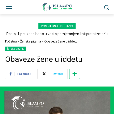
POSLJEDNJE DODANO
Postoji li pouzdan hadis u vezi s pomjeranjem kažiprsta između
sedždi?
Početna
Ženska pitanja
Obaveze žene u iddetu
Ženska pitanja
Obaveze žene u iddetu
Facebook
Twitter