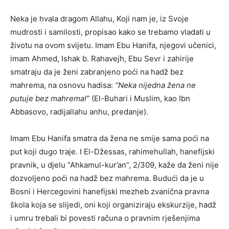
Neka je hvala dragom Allahu, Koji nam je, iz Svoje
mudrosti i samilosti, propisao kako se trebamo vladati u
životu na ovom svijetu. Imam Ebu Hanifa, njegovi učenici,
imam Ahmed, Ishak b. Rahavejh, Ebu Sevr i zahirije
smatraju da je ženi zabranjeno poći na hadž bez
mahrema, na osnovu hadisa:
“Neka nijedna žena ne
putuje bez mahrema!”
(El-Buhari i Muslim, kao Ibn
Abbasovo, radijallahu anhu, predanje).
Imam Ebu Hanifa smatra da žena ne smije sama poći na
put koji dugo traje. I El-Džessas, rahimehullah, hanefijski
pravnik, u djelu “Ahkamul-kur’an”, 2/309, kaže da ženi nije
dozvoljeno poći na hadž bez mahrema. Budući da je u
Bosni i Hercegovini hanefijski mezheb zvanična pravna
škola koja se slijedi, oni koji organiziraju ekskurzije, hadž
i umru trebali bi povesti računa o pravnim rješenjima