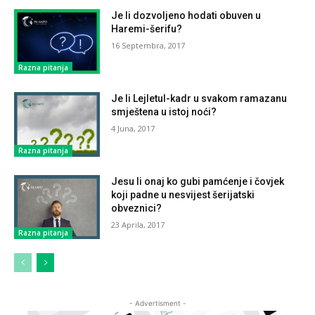
Je li dozvoljeno hodati obuven u
Haremi-šerifu?
16 Septembra, 2017
Razna pitanja
Je li Lejletul-kadr u svakom ramazanu
smještena u istoj noći?
4 Juna, 2017
Razna pitanja
Jesu li onaj ko gubi pamćenje i čovjek
koji padne u nesvijest šerijatski
obveznici?
23 Aprila, 2017
Razna pitanja
- Advertisment -