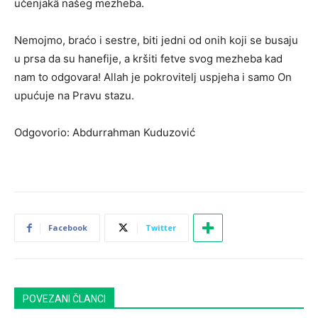
učenjakâ našeg mezheba.
Nemojmo, braćo i sestre, biti jedni od onih koji se busaju
u prsa da su hanefije, a kršiti fetve svog mezheba kad
nam to odgovara! Allah je pokrovitelj uspjeha i samo On
upućuje na Pravu stazu.
Odgovorio: Abdurrahman Kuduzović
Facebook
Twitter
POVEZANI ČLANCI